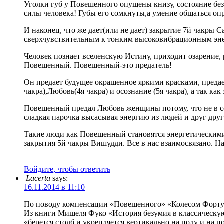
Уголки губ у Повешенного опущены книзу, состояние без
силы человека! Губы его сомкнуты,а умение общаться опр
И наконец, что же дает(или не дает) закрытие 7й чакры С
сверхчувствительным к тонким высоковибрационным эн
Человек познает вселенскую Истину, приходит озарение,
Повешенный. Повешенный-это предатель!
Он предает будущее окрашенное яркими красками, предает
чакра),Любовь(4я чакра) и осознание (5я чакра), а так как
Повешенный предал Любовь женщины потому, что не в со
сладкая парочка высасывая энергию из людей и друг друга
Такие люди как Повешенный становятся энергетическими 
закрытия 5й чакры Вишудди. Все в нас взаимосвязано. На 
Войдите, чтобы ответить
Lacerta
says:
16.11.2014 в 11:10
По поводу компенсации «Повешенного» «Колесом Форт
Из книги Мишеля Фуко «История безумия в классическую
«берется столб и укрепляется вертикально на полу и на 