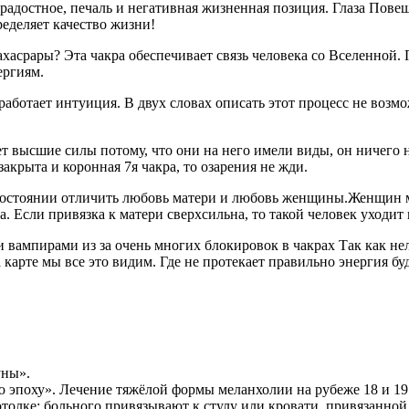
радостное, печаль и негативная жизненная позиция. Глаза Пове
еделяет качество жизни!
ахасрары? Эта чакра обеспечивает связь человека со Вселенной. 
ергиям.
 работает интуиция. В двух словах описать этот процесс не воз
 высшие силы потому, что они на него имели виды, он ничего не
 закрыта и коронная 7я чакра, то озарения не жди.
стоянии отличить любовь матери и любовь женщины.Женщин мно
. Если привязка к матери сверхсильна, то такой человек уходит в
вампирами из за очень многих блокировок в чакрах Так как нел
карте мы все это видим. Где не протекает правильно энергия бу
уны».
 эпоху». Лечение тяжёлой формы меланхолии на рубеже 18 и 19 
потолке; больного привязывают к стулу или кровати, привязанно