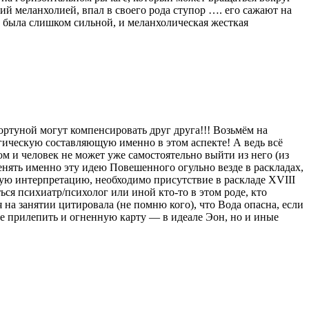
й меланхолией, впал в своего рода ступор …. его сажают на
а была слишком сильной, и меланхолическая жесткая
ортуной могут компенсировать друг друга!!! Возьмём на
логическую составляющую именно в этом аспекте! А ведь всё
м и человек не может уже самостоятельно выйти из него (из
енять именно эту идею Повешенного огульно везде в раскладах,
кую интерпретацию, необходимо присутствие в раскладе XVIII
ся психиатр/психолог или иной кто-то в этом роде, кто
на занятии цитировала (не помню кого), что Вода опасна, если
е прилепить и огненную карту — в идеале Эон, но и иные