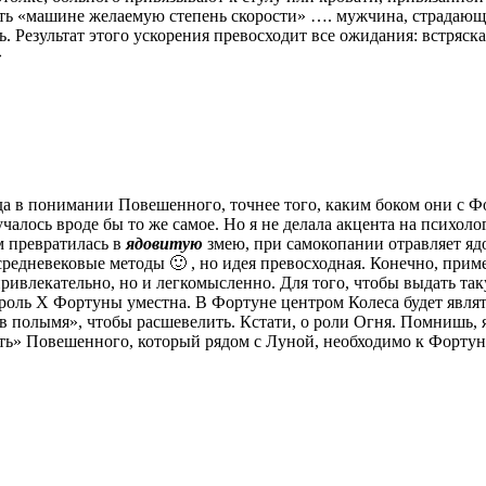
ать «машине желаемую степень скорости» …. мужчина, страдающи
 Результат этого ускорения превосходит все ожидания: встряск
»
да в понимании Повешенного, точнее того, каким боком они с Ф
лучалось вроде бы то же самое. Но я не делала акцента на психо
 превратилась в
ядовитую
змею, при самокопании отравляет ядо
средневековые методы 🙂 , но идея превосходная. Конечно, прим
ривлекательно, но и легкомысленно. Для того, чтобы выдать та
роль Х Фортуны уместна. В Фортуне центром Колеса будет являть
 полымя», чтобы расшевелить. Кстати, о роли Огня. Помнишь, я 
ть» Повешенного, который рядом с Луной, необходимо к Фортун