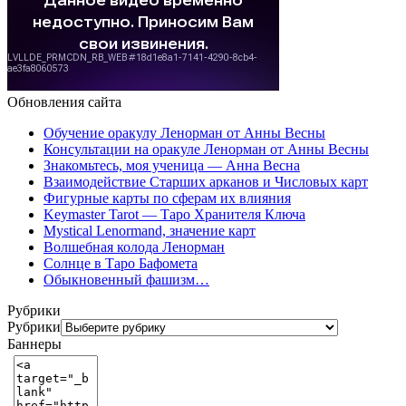
Обновления сайта
Обучение оракулу Ленорман от Анны Весны
Консультации на оракуле Ленорман от Анны Весны
Знакомьтесь, моя ученица — Анна Весна
Взаимодействие Старших арканов и Числовых карт
Фигурные карты по сферам их влияния
Keymaster Tarot — Таро Хранителя Ключа
Mystical Lenormand, значение карт
Волшебная колода Ленорман
Солнце в Таро Бафомета
Обыкновенный фашизм…
Рубрики
Рубрики
Баннеры