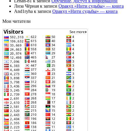
Lenan-81
к записи
Обучение, доступ к информации
Лиза Чёрная
к записи
Оракул «Нити судьбы» — книга
And1ryha
к записи
Оракул «Нити судьбы» — книга
Мои читатели