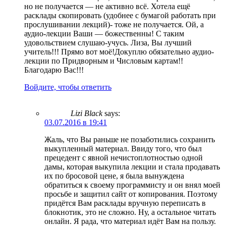
но не получается — не активно всё. Хотела ещё
расклады скопировать (удобнее с бумагой работать при
прослушивании лекций)- тоже не получается. Ой, а
аудио-лекции Ваши — божественны! С таким
удовольствием слушаю-учусь. Лиза, Вы лучший
учитель!!! Прямо вот моё!Докуплю обязательно аудио-
лекции по Придворным и Числовым картам!!
Благодарю Вас!!!
Войдите, чтобы ответить
Lizi Black
says:
03.07.2016 в 19:41
Жаль, что Вы раньше не позаботились сохранить
выкупленный материал. Ввиду того, что был
прецедент с явной нечистоплотностью одной
дамы, которая выкупила лекции и стала продавать
их по бросовой цене, я была вынуждена
обратиться к своему программисту и он внял моей
просьбе и защитил сайт от копирования. Поэтому
придётся Вам расклады вручную переписать в
блокнотик, это не сложно. Ну, а остальное читать
онлайн. Я рада, что материал идёт Вам на пользу.