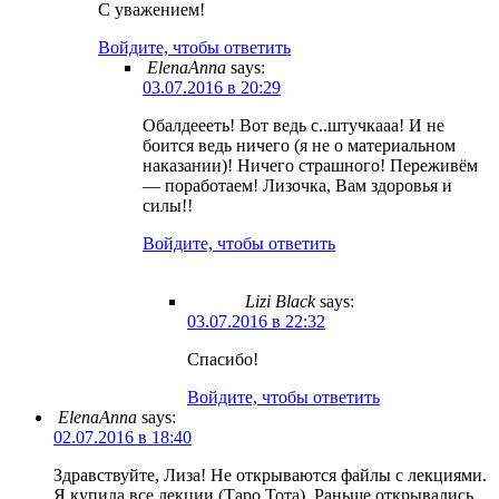
С уважением!
Войдите, чтобы ответить
ElenaAnna
says:
03.07.2016 в 20:29
Обалдеееть! Вот ведь с..штучкааа! И не
боится ведь ничего (я не о материальном
наказании)! Ничего страшного! Переживём
— поработаем! Лизочка, Вам здоровья и
силы!!
Войдите, чтобы ответить
Lizi Black
says:
03.07.2016 в 22:32
Спасибо!
Войдите, чтобы ответить
ElenaAnna
says:
02.07.2016 в 18:40
Здравствуйте, Лиза! Не открываются файлы с лекциями.
Я купила все лекции (Таро Тота). Раньше открывались,