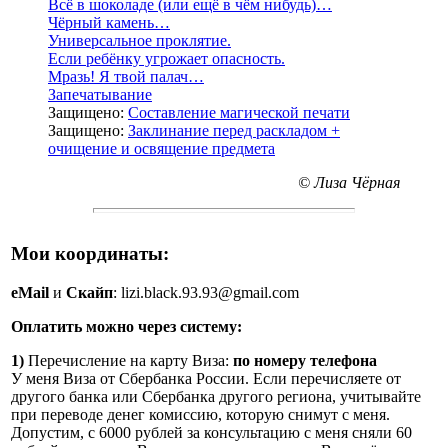
Всё в шоколаде (или ещё в чём нибудь)…
Чёрный камень…
Универсальное проклятие.
Если ребёнку угрожает опасность.
Мразь! Я твой палач…
Запечатывание
Защищено:
Составление магической печати
Защищено:
Заклинание перед раскладом +
очищение и освящение предмета
© Лиза Чёрная
Мои координаты:
eMail
и
Скайп
: lizi.black.93.93@gmail.com
Оплатить можно через систему:
1)
Перечисление на карту Виза:
по номеру телефона
У меня Виза от Сбербанка России. Если перечисляете от
другого банка или Сбербанка другого региона, учитывайте
при переводе денег комиссию, которую снимут с меня.
Допустим, с 6000 рублей за консультацию с меня сняли 60