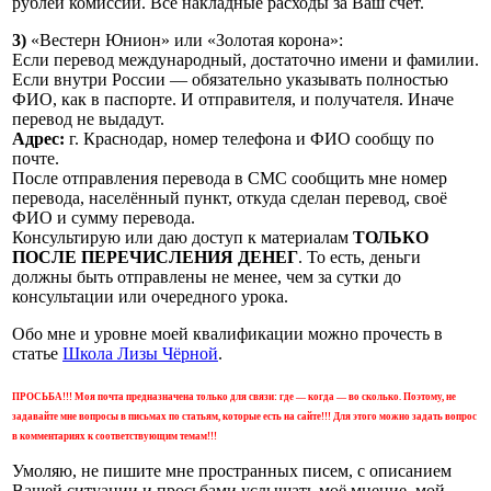
рублей комиссии. Все накладные расходы за Ваш счёт.
3)
«Вестерн Юнион» или «Золотая корона»:
Если перевод международный, достаточно имени и фамилии.
Если внутри России — обязательно указывать полностью
ФИО, как в паспорте. И отправителя, и получателя. Иначе
перевод не выдадут.
Адрес:
г. Краснодар, номер телефона и ФИО сообщу по
почте.
После отправления перевода в СМС сообщить мне номер
перевода, населённый пункт, откуда сделан перевод, своё
ФИО и сумму перевода.
Консультирую или даю доступ к материалам
ТОЛЬКО
ПОСЛЕ ПЕРЕЧИСЛЕНИЯ ДЕНЕГ
. То есть, деньги
должны быть отправлены не менее, чем за сутки до
консультации или очередного урока.
Обо мне и уровне моей квалификации можно прочесть в
статье
Школа Лизы Чёрной
.
ПРОСЬБА!!! Моя почта предназначена только для связи: где — когда — во сколько. Поэтому, не
задавайте мне вопросы в письмах по статьям, которые есть на сайте!!! Для этого можно задать вопрос
в комментариях к соответствующим темам!!!
Умоляю, не пишите мне пространных писем, с описанием
Вашей ситуации и просьбами услышать моё мнение, мой