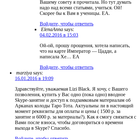
Вашему совету я прочитала. Но тут думать
надо над всеми статьями, учиться. Ой!
Скорее бы к Вам в ученицы. ЕА.
Войдите, чтобы ответить
ElenaAnna
says:
04.02.2016 в 15:03
Ой-ой, прошу прощения, хотела написать,
что на карте Император — Цадди, а
написала Хе… ЕА
Войдите, чтобы ответить
marziya
says:
16.01.2016 в 19:09
Здравствуйте, уважаемая Lizi Black. Я хочу, с Вашего
позволения, купить у Вас одно (пока одно) вводное
Skype-занятие и доступ к подзамковым материалам об
Арканах колоды Таро Тота. Актуальны ли в настоящий
момент реквизиты для оплаты и цены ( 1500 р. за
занятие и 6000 р. за материалы?). Как я смогу связаться с
Вами после взноса, чтобы договориться о времени
выхода в Skype? Спасибо.
Войдите, чтобы ответить