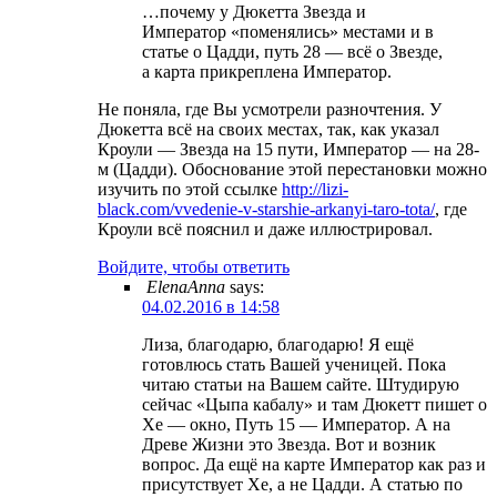
…почему у Дюкетта Звезда и
Император «поменялись» местами и в
статье о Цадди, путь 28 — всё о Звезде,
а карта прикреплена Император.
Не поняла, где Вы усмотрели разночтения. У
Дюкетта всё на своих местах, так, как указал
Кроули — Звезда на 15 пути, Император — на 28-
м (Цадди). Обоснование этой перестановки можно
изучить по этой ссылке
http://lizi-
black.com/vvedenie-v-starshie-arkanyi-taro-tota/
, где
Кроули всё пояснил и даже иллюстрировал.
Войдите, чтобы ответить
ElenaAnna
says:
04.02.2016 в 14:58
Лиза, благодарю, благодарю! Я ещё
готовлюсь стать Вашей ученицей. Пока
читаю статьи на Вашем сайте. Штудирую
сейчас «Цыпа кабалу» и там Дюкетт пишет о
Хе — окно, Путь 15 — Император. А на
Древе Жизни это Звезда. Вот и возник
вопрос. Да ещё на карте Император как раз и
присутствует Хе, а не Цадди. А статью по