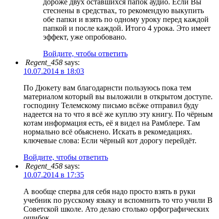
дороже двух оставшихся папок аудио. Если Вы
стеснены в средствах, то рекомендую выкупить
обе папки и взять по одному уроку перед каждой
папкой и после каждой. Итого 4 урока. Это имеет
эффект, уже опробовано.
Войдите, чтобы ответить
Regent_458
says:
10.07.2014 в 18:03
По Дюкету вам благодарнсти пользуюсь пока тем
материалом который вы выложили в открытом доступе.
господину Телемскому письмо всёже отправил буду
надеется на то что я всё же куплю эту книгу. По чёрным
котам информация есть, её я видел на Рамблере. Там
нормально всё обьяснено. Искать в рекомедациях.
ключевые слова: Если чёрный кот дорогу перейдёт.
Войдите, чтобы ответить
Regent_458
says:
10.07.2014 в 17:35
А вообще сперва для себя надо просто взять в руки
учебник по русскому языку и вспомнить то что учили В
Советской школе. Ато делаю столько орфографических
ошибок