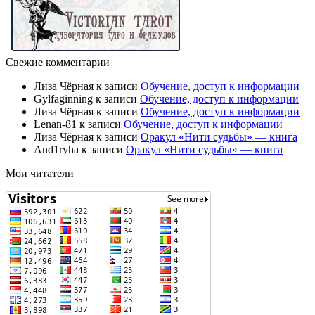
Свежие комментарии
Лиза Чёрная
к записи
Обучение, доступ к информации
Gylfaginning
к записи
Обучение, доступ к информации
Лиза Чёрная
к записи
Обучение, доступ к информации
Lenan-81
к записи
Обучение, доступ к информации
Лиза Чёрная
к записи
Оракул «Нити судьбы» — книга
And1ryha
к записи
Оракул «Нити судьбы» — книга
Мои читатели