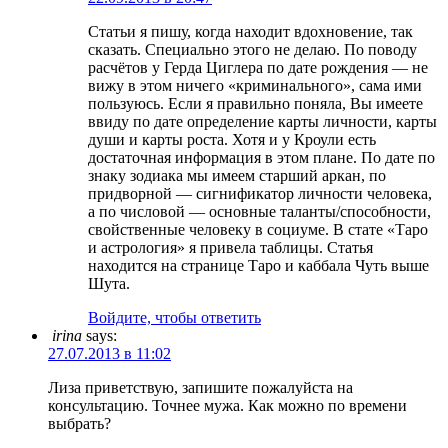
Статьи я пишу, когда находит вдохновение, так
сказать. Специально этого не делаю. По поводу
расчётов у Герда Циглера по дате рождения — не
вижу в этом ничего «криминального», сама ими
пользуюсь. Если я правильно поняла, Вы имеете
ввиду по дате определение карты личности, карты
души и карты роста. Хотя и у Кроули есть
достаточная информация в этом плане. По дате по
знаку зодиака мы имеем старший аркан, по
придворной — сигнификатор личности человека,
а по числовой — основные таланты/способности,
свойственные человеку в социуме. В стате «Таро
и астрология» я привела таблицы. Статья
находится на странице Таро и каббала Чуть выше
Шута.
Войдите, чтобы ответить
irina
says:
27.07.2013 в 11:02
Лиза приветствую, запишите пожалуйста на
консультацию. Точнее мужа. Как можно по времени
выбрать?