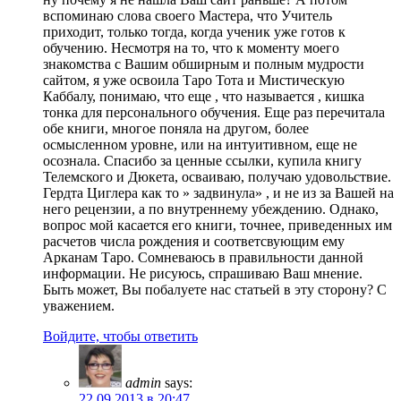
вспоминаю слова своего Мастера, что Учитель
приходит, только тогда, когда ученик уже готов к
обучению. Несмотря на то, что к моменту моего
знакомства с Вашим обширным и полным мудрости
сайтом, я уже освоила Таро Тота и Мистическую
Каббалу, понимаю, что еще , что называется , кишка
тонка для персонального обучения. Еще раз перечитала
обе книги, многое поняла на другом, более
осмысленном уровне, или на интуитивном, еще не
осознала. Спасибо за ценные ссылки, купила книгу
Телемского и Дюкета, осваиваю, получаю удовольствие.
Гердта Циглера как то » задвинула» , и не из за Вашей на
него рецензии, а по внутреннему убеждению. Однако,
вопрос мой касается его книги, точнее, приведенных им
расчетов числа рождения и соответсвующим ему
Арканам Таро. Сомневаюсь в правильности данной
информации. Не рисуюсь, спрашиваю Ваш мнение.
Быть может, Вы побалуете нас статьей в эту сторону? С
уважением.
Войдите, чтобы ответить
admin
says:
22.09.2013 в 20:47