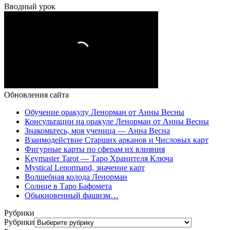
Вводный урок
Обновления сайта
Обучение оракулу Ленорман от Анны Весны
Консультации на оракуле Ленорман от Анны Весны
Знакомьтесь, моя ученица — Анна Весна
Взаимодействие Старших арканов и Числовых карт
Фигурные карты по сферам их влияния
Keymaster Tarot — Таро Хранителя Ключа
Mystical Lenormand, значение карт
Волшебная колода Ленорман
Солнце в Таро Бафомета
Обыкновенный фашизм…
Рубрики
Рубрики