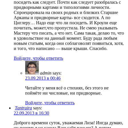
посидеть как следует. Почти как следует разобралась с
придворными картами и типологиями личности.
Спроецировала на своих родных и близких Старшие
Арканы и придворные карты- все сходится. А по
Циглеру… Надо еще что ли посидеть. И Кроули еще
почитать, может,что пропустила. Не смею указывать
Мастеру что писать, а что нет. Сама такая, делаю то, что
в удовольствие на данный момент. Буду рада любым
новым статьям, когда они соблаговолят появиться, хотя,
и того, что написано — выше крыши. Спасибо.
Войдите, чтобы ответить
admin
says:
23.09.2013 в 00:46
Читайте у меня всё о стихиях, без этого не
поймёте ни числовые, ни придворные.
Войдите, чтобы ответить
Tantraira
says:
22.09.2013 в 16:30
Доброго времени суток, уважаемая Лиза! Ингда думаю,
ну почему я не нашла Ваш сайт раньше? А потом