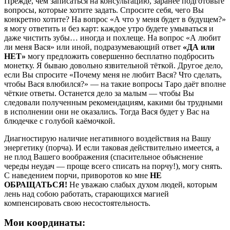
Прежде, чем записаться на консультацию, заранее подготовьте
вопросы, которые хотите задать. Спросите себя, чего Вы
конкретно хотите? На вопрос «А что у меня будет в будущем?»
я могу ответить и без карт: каждое утро будете умываться и
даже чистить зубы… иногда и похлеще. На вопрос «А любит
ли меня Вася» или иной, подразумевающий ответ
«ДА или
НЕТ»
могу предложить совершенно бесплатно подбросить
монетку. Я бываю довольно язвительной тёткой. Другое дело,
если Вы спросите «Почему меня не любит Вася? Что сделать,
чтобы Вася влюбился?» — на такие вопросы Таро даёт вполне
чёткие ответы. Останется дело за малым — чтобы Вы
следовали полученным рекомендациям, какими бы трудными
в исполнении они не оказались. Тогда Вася будет у Вас на
блюдечке с голубой каёмочкой.
Диагностирую наличие негативного воздействия на Вашу
энергетику (порча). И если таковая действительно имеется, а
не плод Вашего воображения (спасительное объяснение
череды неудач — проще всего списать на порчу!), могу снять.
С наведением порчи, приворотов ко мне
НЕ
ОБРАЩАТЬСЯ!
Не уважаю слабых духом людей, которым
лень над собою работать, старающихся магией
компенсировать свою несостоятельность.
Мои координаты: