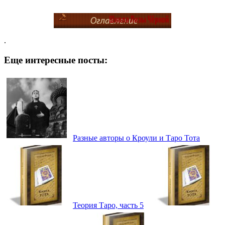
.
Еще интересные посты:
Разные авторы о Кроули и Таро Тота
Теория Таро, часть 5