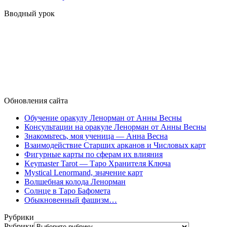
Вводный урок
Обновления сайта
Обучение оракулу Ленорман от Анны Весны
Консультации на оракуле Ленорман от Анны Весны
Знакомьтесь, моя ученица — Анна Весна
Взаимодействие Старших арканов и Числовых карт
Фигурные карты по сферам их влияния
Keymaster Tarot — Таро Хранителя Ключа
Mystical Lenormand, значение карт
Волшебная колода Ленорман
Солнце в Таро Бафомета
Обыкновенный фашизм…
Рубрики
Рубрики