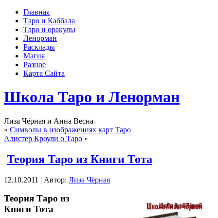
Главная
Таро и Каббала
Таро и оракулы
Ленорман
Расклады
Магия
Разное
Карта Сайта
Школа Таро и Ленорман
Лиза Чёрная и Анна Весна
«
Символы в изображениях карт Таро
Алистер Кроули о Таро
»
Теория Таро из Книги Тота
12.10.2011 | Автор:
Лиза Чёрная
Теория Таро из
Книги Тота