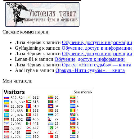
Свежие комментарии
Лиза Чёрная
к записи
Обучение, доступ к информации
Gylfaginning
к записи
Обучение, доступ к информации
Лиза Чёрная
к записи
Обучение, доступ к информации
Lenan-81
к записи
Обучение, доступ к информации
Лиза Чёрная
к записи
Оракул «Нити судьбы» — книга
And1ryha
к записи
Оракул «Нити судьбы» — книга
Мои читатели