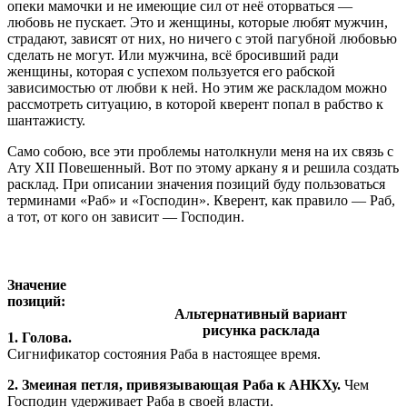
опеки мамочки и не имеющие сил от неё оторваться —
любовь не пускает. Это и женщины, которые любят мужчин,
страдают, зависят от них, но ничего с этой пагубной любовью
сделать не могут. Или мужчина, всё бросивший ради
женщины, которая с успехом пользуется его рабской
зависимостью от любви к ней. Но этим же раскладом можно
рассмотреть ситуацию, в которой кверент попал в рабство к
шантажисту.
Само собою, все эти проблемы натолкнули меня на их связь с
Ату XII Повешенный. Вот по этому аркану я и решила создать
расклад. При описании значения позиций буду пользоваться
терминами «Раб» и «Господин». Кверент, как правило — Раб,
а тот, от кого он зависит — Господин.
Значение
позиций:
Альтернативный вариант
рисунка расклада
1. Голова.
Сигнификатор состояния Раба в настоящее время.
2. Змеиная петля, привязывающая Раба к АНКХу.
Чем
Господин удерживает Раба в своей власти.