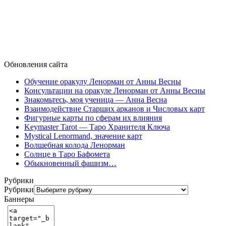
Обновления сайта
Обучение оракулу Ленорман от Анны Весны
Консультации на оракуле Ленорман от Анны Весны
Знакомьтесь, моя ученица — Анна Весна
Взаимодействие Старших арканов и Числовых карт
Фигурные карты по сферам их влияния
Keymaster Tarot — Таро Хранителя Ключа
Mystical Lenormand, значение карт
Волшебная колода Ленорман
Солнце в Таро Бафомета
Обыкновенный фашизм…
Рубрики
Рубрики
Баннеры