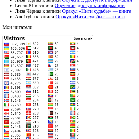
Lenan-81
к записи
Обучение, доступ к информации
Лиза Чёрная
к записи
Оракул «Нити судьбы» — книга
And1ryha
к записи
Оракул «Нити судьбы» — книга
Мои читатели