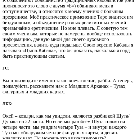
К сожалению? большинство традиционных каббалистов (они
произносят это слово с двумя «Б») обвиняют меня в
отступничестве, и относятся к моему учению с большим
презрением. Моё практическое применение Таро видится им
бездуховным, а объединение разных религиозных учений –
чрезвычайно еретическим. Но мне плевать. Я советую тем
своим ученикам, которые не намерены вообще использовать
информацию, данную мной для своего духовного
просветления, валить куда подальше. Свою версию Кабалы я
называю «Цыпа-Кабала», что бы доказать, насколько я горд
быть практикующим святым.
ГС:
Вы производите именно такое впечатление, рабби. А теперь,
пожалуйста, расскажите нам о Младших Арканах – Тузах,
фигурных и младших картах.
ЛБК:
Окей – козыри, как мы увидели, являются разбивкой Шута/
Дурака на 22 части. Но если мы разобьём Шута только на
четыре части, мы увидим четыре Туза – и внутри каждого
Туза мы обнаружим четыре фигурных карты, и девять
младших карт. Ты можешь это визуализировать?