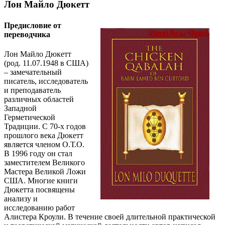
Лон Майло Дюкетт
Предисловие от
переводчика
Лон Майло Дюкетт
(род. 11.07.1948 в США)
– замечательный
писатель, исследователь
и преподаватель
различных областей
Западной
Герметической
Традиции. С 70-х годов
прошлого века Дюкетт
является членом О.Т.О.
В 1996 году он стал
заместителем Великого
Мастера Великой Ложи
США. Многие книги
Дюкетта посвящены
анализу и
исследованию работ
Алистера Кроули. В течение своей длительной практической