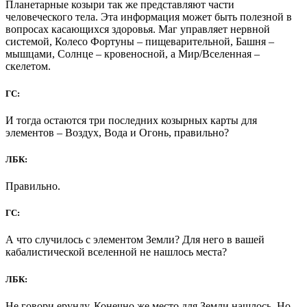
Планетарные козыри так же представляют части
человеческого тела. Эта информация может быть полезной в
вопросах касающихся здоровья. Маг управляет нервной
системой, Колесо Фортуны – пищеварительной, Башня –
мышцами, Солнце – кровеносной, а Мир/Вселенная –
скелетом.
ГС:
И тогда остаются три последних козырных карты для
элементов – Воздух, Вода и Огонь, правильно?
ЛБК:
Правильно.
ГС:
А что случилось с элементом Земли? Для него в вашей
кабалистической вселенной не нашлось места?
ЛБК:
Не говори ерунду. Конечно же место для Земли нашлось. Но