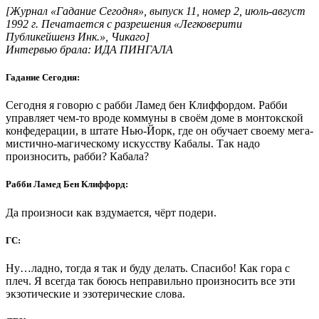
[Журнал «Гадание Сегодня», выпуск 11, номер 2, июль-август
1992 г. Печатается с разрешения «Легковерити
Публикейшенз Инк.», Чикаго]
Интервью брала: ИДА ПИНГАЛА
Гадание Сегодня:
Сегодня я говорю с рабби Ламед бен Клиффордом. Рабби
управляет чем-то вроде коммуны в своём доме в монтокской
конфедерации, в штате Нью-Йорк, где он обучает своему мега-
мистично-магическому искусству Кабалы. Так надо
произносить, рабби? Кабала?
Рабби Ламед Бен Клиффорд:
Да произноси как вздумается, чёрт подери.
ГС:
Ну…ладно, тогда я так и буду делать. Спасибо! Как гора с
плеч. Я всегда так боюсь неправильно произносить все эти
экзотические и эзотерические слова.