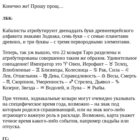
Конечно же! Прошу прощ…
ЛБК:
Кабалисты атрибутируют двенадцать букв древнееврейского
алфавита знаками Зодиака, семь букв – с семью планетами
древних, и три буквы – с тремя первородными элементами.
Теперь, так уж вышло, что 22 козыря Таро разделены и
атрибутированы совершенно таким же образом. Удивительное
совпадение! Император это ♈ Овен, Иерофант – ♉ Телец,
Влюбленные – ♊ Близнецы, Колесница – ♋ Рак, Сила – ♌
Лев, Отшельник – ♍ Дева, Справедливость – ♎ Весы, Смерть
– ♏ Скорпион, Умеренность – ♐ Стрелец, Дьявол – ♑
Козерог, Звезда – ♒ Водолей, и Луна – ♓ Рыбы.
При чтении, зодиакальные козыри могут очевидно указывать
на специфическое время года, возможно – на знак под
которым родился спрашивающий, или на знак кого-либо
играющего важную роль в раскладе. Возможно, карта укажет
точное время какого-либо события, например свадьбы или
отпуска.
ГС: