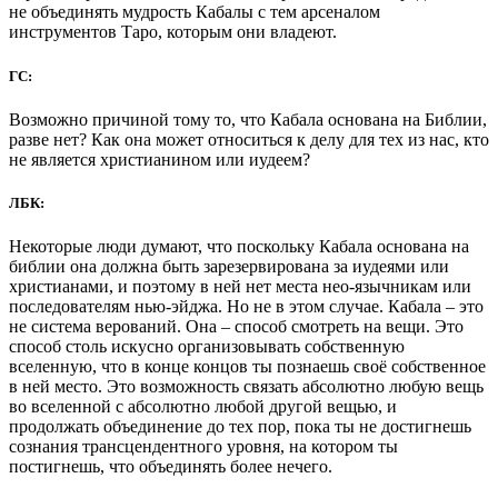
не объединять мудрость Кабалы с тем арсеналом
инструментов Таро, которым они владеют.
ГС:
Возможно причиной тому то, что Кабала основана на Библии,
разве нет? Как она может относиться к делу для тех из нас, кто
не является христианином или иудеем?
ЛБК:
Некоторые люди думают, что поскольку Кабала основана на
библии она должна быть зарезервирована за иудеями или
христианами, и поэтому в ней нет места нео-язычникам или
последователям нью-эйджа. Но не в этом случае. Кабала – это
не система верований. Она – способ смотреть на вещи. Это
способ столь искусно организовывать собственную
вселенную, что в конце концов ты познаешь своё собственное
в ней место. Это возможность связать абсолютно любую вещь
во вселенной с абсолютно любой другой вещью, и
продолжать объединение до тех пор, пока ты не достигнешь
сознания трансцендентного уровня, на котором ты
постигнешь, что объединять более нечего.