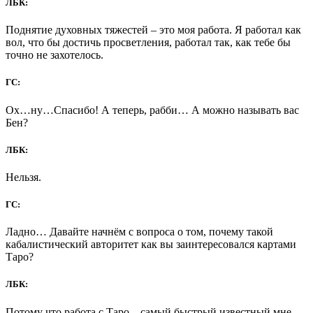
ЛБК:
Поднятие духовных тяжестей – это моя работа. Я работал как
вол, что бы достичь просветления, работал так, как тебе бы
точно не захотелось.
ГС:
Ох…ну…Спасибо! А теперь, рабби… А можно называть вас
Бен?
ЛБК:
Нельзя.
ГС:
Ладно… Давайте начнём с вопроса о том, почему такой
кабалистический авторитет как вы заинтересовался картами
Таро?
ЛБК:
Потому что работа с Таро – самый быстрый известный мне