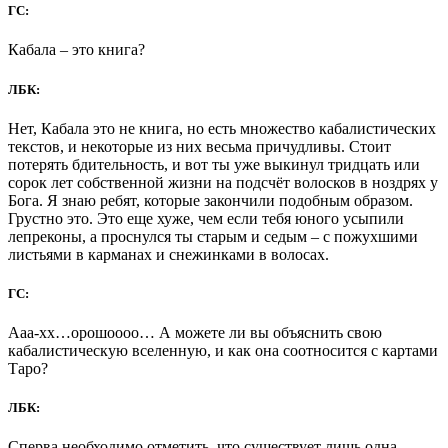
ГС:
Кабала – это книга?
ЛБК:
Нет, Кабала это не книга, но есть множество кабалистических
текстов, и некоторые из них весьма причудливы. Стоит
потерять бдительность, и вот ты уже выкинул тридцать или
сорок лет собственной жизни на подсчёт волосков в ноздрях у
Бога. Я знаю ребят, которые закончили подобным образом.
Грустно это. Это еще хуже, чем если тебя юного усыпили
лепреконы, а проснулся ты старым и седым – с пожухшими
листьями в карманах и снежинками в волосах.
ГС:
Ааа-хх…орошоооо… А можете ли вы объяснить свою
кабалистическую вселенную, и как она соотносится с картами
Таро?
ЛБК:
Сперва необходимо отметить, что существует лишь одна