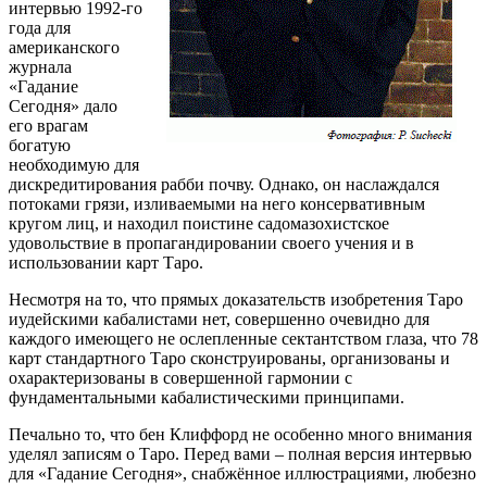
интервью 1992-го
года для
американского
журнала
«Гадание
Сегодня» дало
его врагам
богатую
необходимую для
дискредитирования рабби почву. Однако, он наслаждался
потоками грязи, изливаемыми на него консервативным
кругом лиц, и находил поистине садомазохистское
удовольствие в пропагандировании своего учения и в
использовании карт Таро.
Несмотря на то, что прямых доказательств изобретения Таро
иудейскими кабалистами нет, совершенно очевидно для
каждого имеющего не ослепленные сектантством глаза, что 78
карт стандартного Таро сконструированы, организованы и
охарактеризованы в совершенной гармонии с
фундаментальными кабалистическими принципами.
Печально то, что бен Клиффорд не особенно много внимания
уделял записям о Таро. Перед вами – полная версия интервью
для «Гадание Сегодня», снабжённое иллюстрациями, любезно