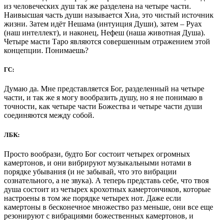
из человеческих душ так же разделена на четыре части.
Наивысшая часть души называется Хиа, это чистый источник
жизни. Затем идёт Нешама (интуиция Души), затем – Руах
(наш интеллект), и наконец, Нефеш (наша животная Душа).
Четыре масти Таро являются совершенным отражением этой
концепции. Понимаешь?
ГС:
Думаю да. Мне представляется Бог, разделенный на четыре
части, и так же я могу вообразить душу, но я не понимаю в
точности, как четыре части Божества и четыре части души
соединяются между собой.
ЛБК:
Просто вообрази, будто Бог состоит четырех огромных
камертонов, и они вибрируют музыкальными нотами в
порядке убывания (и не забывай, что это вибрации
сознательного, а не звука). А теперь представь себе, что твоя
душа состоит из четырех крохотных камертончиков, которые
настроены в том же порядке четырех нот. Даже если
камертоны в бесконечное множество раз меньше, они все еще
резонируют с вибрациями божественных камертонов, и