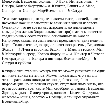
Меркурий, Верховная Жрица – ☽ Луна, Императрица – ♀
Венера, Колесо Фортуны – ♃ Юпитер, Башня – ♂ Марс,
Солнце – ☼ Солнце, Мир/Вселенная – ♄ Сатурн.
Те из вас, тарологи, которые знакомы с астрологией, знают,
насколько важны планетарные влияния в жизни человека.
Очевидно, что не все из нас астрологи, но планетарные
козыри (так же как Зодиакальные козыри) имеют множество
традиционных соответствий, основанных на Кабале.
Например, каждая из семи планет представляет день недели.
Карта Солнце очевидно представляет воскресенье, Верховная
Жрица – ☽ Луна и вторник, Башня – ♂ Марс и вторник, Маг –
☿ Меркурий и среда, Колесо Фортуны – ♃ Юпитер и Четверг,
Императрица – ♀ Венера и пятница, Вселенная/Мир – ♄
Сатурн и суббота.
Каждый планетарный козырь так же может указывать на один
из планетарных металлов. Может показаться, что вам для
чтения раскладов никогда не понадобится подобная
информация, но на всякий случай, будет полезным знать, что
ртуть соответствует карте Маг; серебром управляет Верховная
Жрица, медью – Императрица, оловом – Колесо Фортуны,
железом – Башня, золотом – Солнце, и свинцом управляет
Вселенная/Мир.