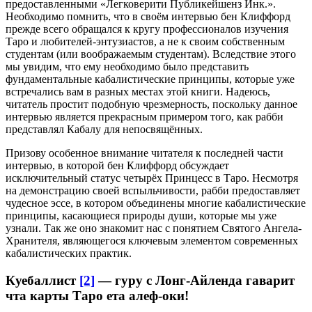
предоставленными «Легковерити Публикейшенз Инк.».
Необходимо помнить, что в своём интервью бен Клиффорд
прежде всего обращался к кругу профессионалов изучения
Таро и любителей-энтузиастов, а не к своим собственным
студентам (или воображаемым студентам). Вследствие этого
мы увидим, что ему необходимо было представить
фундаментальные кабалистические принципы, которые уже
встречались вам в разных местах этой книги. Надеюсь,
читатель простит подобную чрезмерность, поскольку данное
интервью является прекрасным примером того, как рабби
представлял Кабалу для непосвящённых.
Призову особенное внимание читателя к последней части
интервью, в которой бен Клиффорд обсуждает
исключительный статус четырёх Принцесс в Таро. Несмотря
на демонстрацию своей вспыльчивости, рабби предоставляет
чудесное эссе, в котором объединены многие кабалистические
принципы, касающиеся природы души, которые мы уже
узнали. Так же оно знакомит нас с понятием Святого Ангела-
Хранителя, являющегося ключевым элементом современных
кабалистических практик.
Куебаллист
[2]
— гуру с Лонг-Айленда гаварит
чта карты Таро ета алеф-оки!