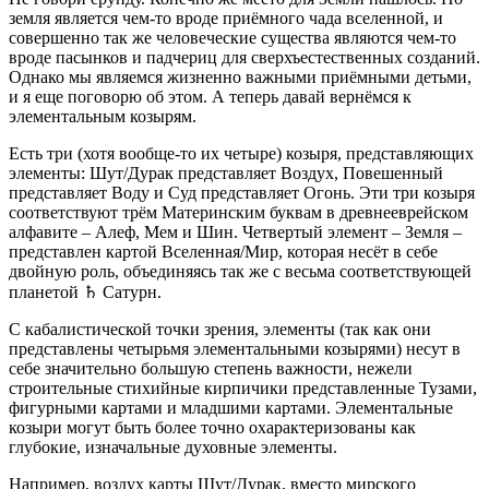
земля является чем-то вроде приёмного чада вселенной, и
совершенно так же человеческие существа являются чем-то
вроде пасынков и падчериц для сверхъестественных созданий.
Однако мы являемся жизненно важными приёмными детьми,
и я еще поговорю об этом. А теперь давай вернёмся к
элементальным козырям.
Есть три (хотя вообще-то их четыре) козыря, представляющих
элементы: Шут/Дурак представляет Воздух, Повешенный
представляет Воду и Суд представляет Огонь. Эти три козыря
соответствуют трём Материнским буквам в древнееврейском
алфавите – Алеф, Мем и Шин. Четвертый элемент – Земля –
представлен картой Вселенная/Мир, которая несёт в себе
двойную роль, объединяясь так же с весьма соответствующей
планетой ♄ Сатурн.
С кабалистической точки зрения, элементы (так как они
представлены четырьмя элементальными козырями) несут в
себе значительно большую степень важности, нежели
строительные стихийные кирпичики представленные Тузами,
фигурными картами и младшими картами. Элементальные
козыри могут быть более точно охарактеризованы как
глубокие, изначальные духовные элементы.
Например, воздух карты Шут/Дурак, вместо мирского