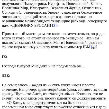
получилось: Императрица, Иерофант, Повешенный, Башня,
Вселенная/Мир, Император, Верховная Жрица, Отшельник,
Солнце и Справедливость. Уверен, существует бесконечное
число интерпретаций этих карт в данном порядке, но
безошибочно можно увидеть тенденцию расклада, говорящего
нам: «ДЕВЧОНКУ БРОСАЙ!
[3]
».
Прихотливый мистицизм это конечно замечательно, но ради
всего святого, не стоит игнорировать очевидное! Что нам
пытаются сказать Отшельник, Маг и Повешенный, разве не
то, что пора вашему клиенту купить компьютер IBM
[4]
?
ГС:
Господи Иисусе! Мне даже и не подумалось бы…
ЛБК:
Не сомневаюсь. Каждая из 22 букв также имеет простое
значение. Например, древнееврейская буква, соответствующая
аркану Шут – это Алеф, означающая «бык». Конечно, это не
значит, что попадись она твоему клиенту, он должен завопить
— «О Боже, мне придется жениться на быке!» но в
современном мире существует множество относящихся к делу