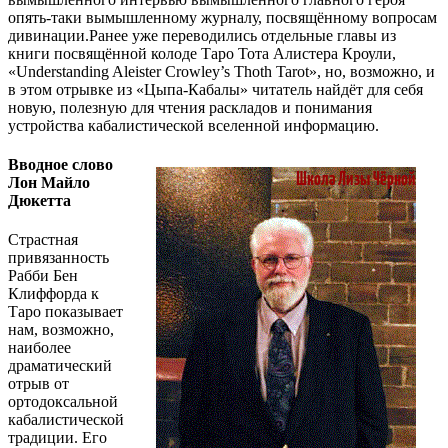
опять-таки вымышленному журналу, посвящённому вопросам
дивинации.Ранее уже переводились отдельные главы из
книги посвящённой колоде Таро Тота Алистера Кроули,
«Understanding Aleister Crowley’s Thoth Tarot», но, возможно, и
в этом отрывке из «Цыпа-Кабалы» читатель найдёт для себя
новую, полезную для чтения раскладов и понимания
устройства кабалистической вселенной информацию.
Вводное слово
Лон Майло
Дюкетта
Страстная
привязанность
Рабби Бен
Клиффорда к
Таро показывает
нам, возможно,
наиболее
драматический
отрыв от
ортодоксальной
кабалистической
традиции. Его