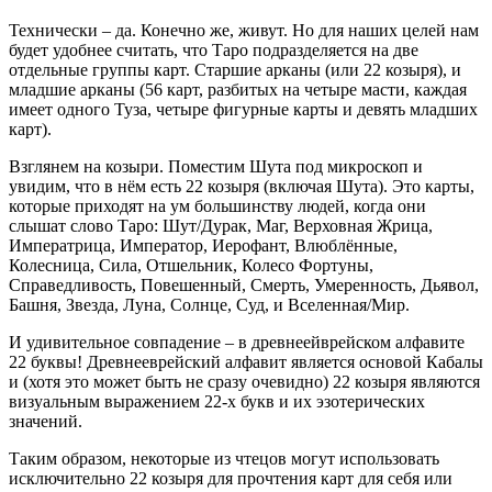
Технически – да. Конечно же, живут. Но для наших целей нам
будет удобнее считать, что Таро подразделяется на две
отдельные группы карт. Старшие арканы (или 22 козыря), и
младшие арканы (56 карт, разбитых на четыре масти, каждая
имеет одного Туза, четыре фигурные карты и девять младших
карт).
Взглянем на козыри. Поместим Шута под микроскоп и
увидим, что в нём есть 22 козыря (включая Шута). Это карты,
которые приходят на ум большинству людей, когда они
слышат слово Таро: Шут/Дурак, Маг, Верховная Жрица,
Императрица, Император, Иерофант, Влюблённые,
Колесница, Сила, Отшельник, Колесо Фортуны,
Справедливость, Повешенный, Смерть, Умеренность, Дьявол,
Башня, Звезда, Луна, Солнце, Суд, и Вселенная/Мир.
И удивительное совпадение – в древнеейврейском алфавите
22 буквы! Древнееврейский алфавит является основой Кабалы
и (хотя это может быть не сразу очевидно) 22 козыря являются
визуальным выражением 22-х букв и их эзотерических
значений.
Таким образом, некоторые из чтецов могут использовать
исключительно 22 козыря для прочтения карт для себя или