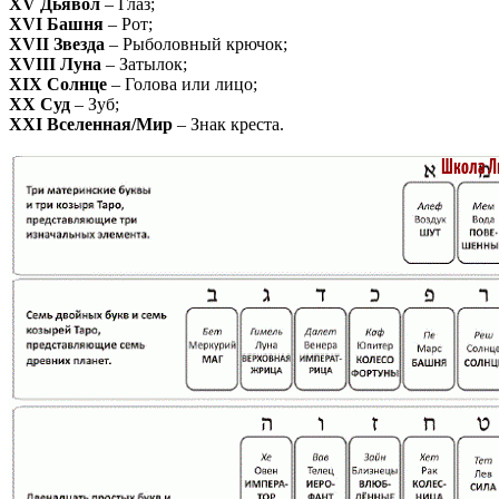
XV Дьявол
– Глаз;
XVI Башня
– Рот;
XVII Звезда
– Рыболовный крючок;
XVIII Луна
– Затылок;
XIX Солнце
– Голова или лицо;
XX Суд
– Зуб;
XXI Вселенная/Мир
– Знак креста.