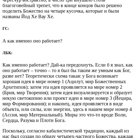
благоговейный трепет, что в конце концов было решено
поделить Божество на четыре кусочка, которые и были
названы Йод Хе Вау Хе.
ГС:
А как именно оно работает?
ЛБК:
Как именно работает? Дай-ка передохнуть. Если б я знал, как
оно работает – точно – то я был бы таким же умным как Бог,
разве нет? Теоретически схема такая: у Бога возникает
хорошая идея в мире номер 1 (Ацилут, мир Божественных
Архетипов); затем эта идея проявляется на мире номер 2
(Брия, мир Творения); затем идея визуализируется и образует
некую светокопию или проект идеи в мире номер 3 (Йецира,
мир Формирования); и наконец, идея проявляется в виде
объекта, или силы, или энергии, здесь в нашем мире номер 4
(Ассия, мир Материальный). Миры это что-то вроде Воли,
Сердца, Разума и Плоти Бога.
Поскольку, согласно кабалистической традиции, каждый из
нас был создан по образу четырех-частного Божества, каждая