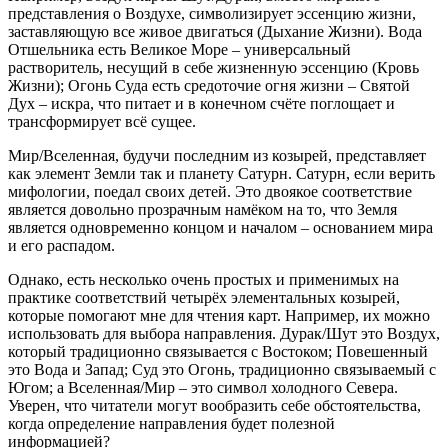
представления о Воздухе, символизирует эссенцию жизни,
заставляющую все живое двигаться (Дыхание Жизни). Вода
Отшельника есть Великое Море – универсальный
растворитель, несущий в себе жизненную эссенцию (Кровь
Жизни); Огонь Суда есть средоточие огня жизни – Святой
Дух – искра, что питает и в конечном счёте поглощает и
трансформирует всё сущее.
Мир/Вселенная, будучи последним из козырей, представляет
как элемент Земли так и планету Сатурн. Сатурн, если верить
мифологии, поедал своих детей. Это двоякое соответствие
является довольно прозрачным намёком на то, что Земля
является одновременно концом и началом – основанием мира
и его распадом.
Однако, есть несколько очень простых и применимых на
практике соответствий четырёх элементальных козырей,
которые помогают мне для чтения карт. Например, их можно
использовать для выбора направления. Дурак/Шут это Воздух,
который традиционно связывается с Востоком; Повешенный
это Вода и Запад; Суд это Огонь, традиционно связываемый с
Югом; а Вселенная/Мир – это символ холодного Севера.
Уверен, что читатели могут вообразить себе обстоятельства,
когда определение направления будет полезной
информацией?