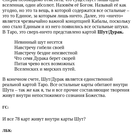
вселенная, один абсолют. Назовём её Богом. Называй её как
угодно, но это та вещь, в которой содержатся все остальные –
это то Единое, за которым лишь ничто. Далее, это «ничто»
является чрезвычайно важной концепцией Кабалы, поскольку
оно стало Единым и из него появились все остальные штуки.
В Таро, это сверх-ничто представлено картой
Шут/Дурак.
Невинный шут несется
Навстречу гибели своей
Навстречу бездне неизвестной
Что семя Дурака берет скорей
Питая чрево всех возможных
Вселенских и мирских путей.
В конечном счете, Шут/Дурак является единственной
реальной картой Таро. Все остальные карты обитают внутри
Шута – так же как я, ты и все прочие составляющие творения
живут внутри непостижимого сознания Божества.
ГС:
И все 78 карт живут внутри карты Шут?
ЛБК: