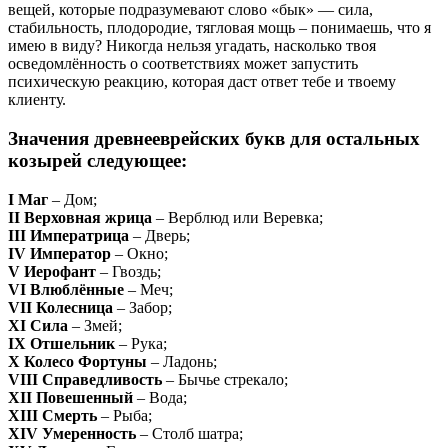
вещей, которые подразумевают слово «бык» — сила,
стабильность, плодородие, тягловая мощь – понимаешь, что я
имею в виду? Никогда нельзя угадать, насколько твоя
осведомлённость о соответствиях может запустить
психическую реакцию, которая даст ответ тебе и твоему
клиенту.
Значения древнееврейских букв для остальных
козырей следующее:
I Маг
– Дом;
II Верховная жрица
– Верблюд или Веревка;
III Императрица
– Дверь;
IV Император
– Окно;
V Иерофант
– Гвоздь;
VI Влюблённые
– Меч;
VII Колесница
– Забор;
XI Сила
– Змей;
IX Отшельник
– Рука;
X Колесо Фортуны
– Ладонь;
VIII Справедливость
– Бычье стрекало;
XII Повешенный
– Вода;
XIII Смерть
– Рыба;
XIV Умеренность
– Столб шатра;