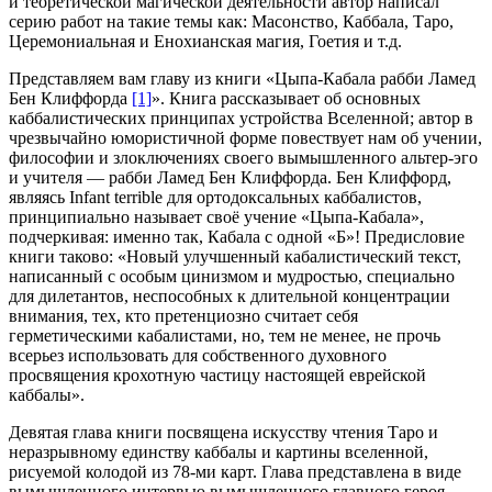
и теоретической магической деятельности автор написал
серию работ на такие темы как: Масонство, Каббала, Таро,
Церемониальная и Енохианская магия, Гоетия и т.д.
Представляем вам главу из книги «Цыпа-Кабала рабби Ламед
Бен Клиффорда
[1]
». Книга рассказывает об основных
каббалистических принципах устройства Вселенной; автор в
чрезвычайно юмористичной форме повествует нам об учении,
философии и злоключениях своего вымышленного альтер-эго
и учителя — рабби Ламед Бен Клиффорда. Бен Клиффорд,
являясь Infant terrible для ортодоксальных каббалистов,
принципиально называет своё учение «Цыпа-Кабала»,
подчеркивая: именно так, Кабала с одной «Б»! Предисловие
книги таково: «Новый улучшенный кабалистический текст,
написанный с особым цинизмом и мудростью, специально
для дилетантов, неспособных к длительной концентрации
внимания, тех, кто претенциозно считает себя
герметическими кабалистами, но, тем не менее, не прочь
всерьез использовать для собственного духовного
просвящения крохотную частицу настоящей еврейской
каббалы».
Девятая глава книги посвящена искусству чтения Таро и
неразрывному единству каббалы и картины вселенной,
рисуемой колодой из 78-ми карт. Глава представлена в виде
вымышленного интервью вымышленного главного героя