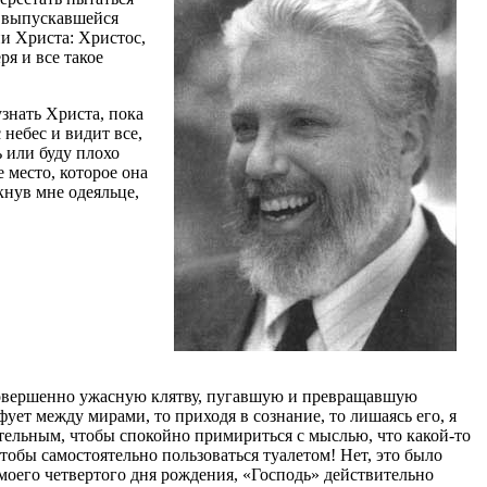
е выпускавшейся
и Христа: Христос,
я и все такое
узнать Христа, пока
 небес и видит все,
ь или буду плохо
 место, которое она
кнув мне одеяльце,
ь совершенно ужасную клятву, пугавшую и превращавшую
ует между мирами, то приходя в сознание, то лишаясь его, я
тельным, чтобы спокойно примириться с мыслью, что какой-то
чтобы самостоятельно пользоваться туалетом! Нет, это было
моего четвертого дня рождения, «Господь» действительно