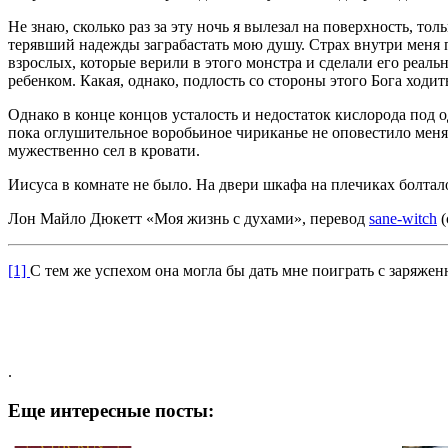
Не знаю, сколько раз за эту ночь я вылезал на поверхность, т
терявший надежды заграбастать мою душу. Страх внутри меня п
взрослых, которые верили в этого монстра и сделали его реаль
ребенком. Какая, однако, подлость со стороны этого Бога ходи
Однако в конце концов усталость и недостаток кислорода под 
пока оглушительное воробьиное чириканье не оповестило меня, 
мужественно сел в кровати.
Иисуса в комнате не было. На двери шкафа на плечиках болтал
Лон Майло Дюкетт «Моя жизнь с духами», перевод
sane-witch
(
[1]
С тем же успехом она могла бы дать мне поиграть с заряже
.
Еще интересные посты: