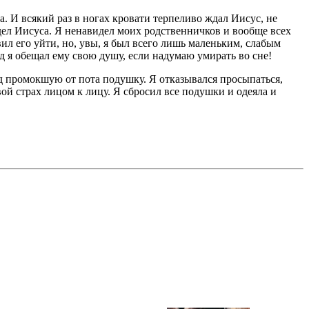
а. И всякий раз в ногах кровати терпеливо ждал Иисус, не
дел Иисуса. Я ненавидел моих родственничков и вообще всех
вил его уйти, но, увы, я был всего лишь маленьким, слабым
яд я обещал ему свою душу, если надумаю умирать во сне!
од промокшую от пота подушку. Я отказывался просыпаться,
ой страх лицом к лицу. Я сбросил все подушки и одеяла и