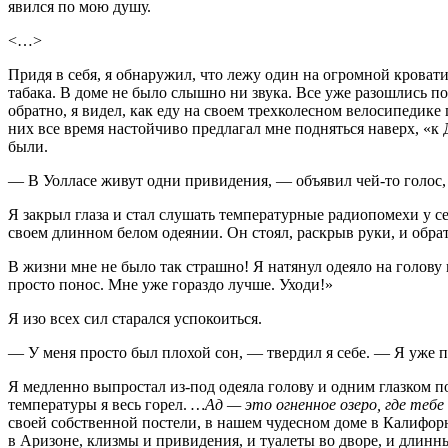
явился по мою душу.
<…>
Придя в себя, я обнаружил, что лежу один на огромной кровати
табака. В доме не было слышно ни звука. Все уже разошлись п
обратно, я видел, как еду на своем трехколесном велосипедике
них все время настойчиво предлагал мне подняться наверх, «к 
были.
— В Уолласе живут одни привидения, — объявил чей-то голос, и
Я закрыл глаза и стал слушать температурные радиопомехи у себ
своем длинном белом одеянии. Он стоял, раскрыв руки, и обра
В жизни мне не было так страшно! Я натянул одеяло на голову 
просто понос. Мне уже гораздо лучше. Уходи!»
Я изо всех сил старался успокоиться.
— У меня просто был плохой сон, — твердил я себе. — Я уже пр
Я медленно выпростал из-под одеяла голову и одним глазком п
температуры я весь горел.
…Ад — это огненное озеро, где теб
своей собственной постели, в нашем чудесном доме в Калифор
в Аризоне, клизмы и привидения, и туалеты во дворе, и длин