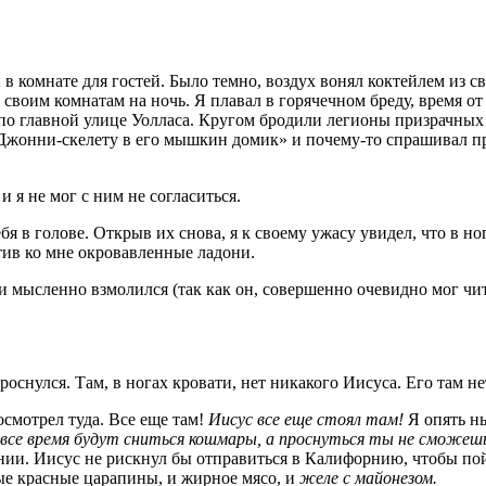
 в комнате для гостей. Было темно, воздух вонял коктейлем из 
о своим комнатам на ночь. Я плавал в горячечном бреду, время 
 по главной улице Уолласа. Кругом бродили легионы призрачных 
Джонни-скелету в его мышкин домик» и почему-то спрашивал про 
 я не мог с ним не согласиться.
я в голове. Открыв их снова, я к своему ужасу увидел, что в но
тив ко мне окровавленные ладони.
и мысленно взмолился (так как он, совершенно очевидно мог чит
оснулся. Там, в ногах кровати, нет никакого Иисуса. Его там не
осмотрел туда. Все еще там!
Иисус все еще стоял там!
Я опять ны
е все время будут сниться кошмары, а проснуться ты не сможе
нии. Иисус не рискнул бы отправиться в Калифорнию, чтобы пой
ные красные царапины, и жирное мясо, и
желе с майонезом.