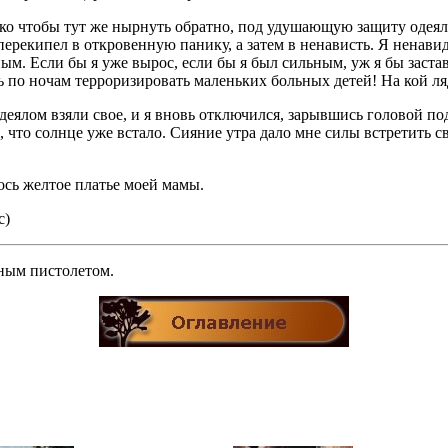
олько чтобы тут же нырнуть обратно, под удушающую защиту одеял
ерекипел в откровенную панику, а затем в ненависть. Я ненави
ным. Если бы я уже вырос, если бы я был сильным, уж я бы заста
ть по ночам терроризировать маленьких больных детей! На кой л
одеялом взяли свое, и я вновь отключился, зарывшись головой п
что солнце уже встало. Сияние утра дало мне силы встретить св
ось желтое платье моей мамы.
с)
нным пистолетом.