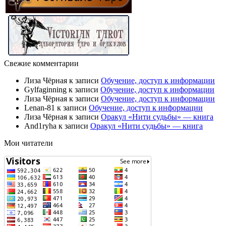
Свежие комментарии
Лиза Чёрная
к записи
Обучение, доступ к информации
Gylfaginning
к записи
Обучение, доступ к информации
Лиза Чёрная
к записи
Обучение, доступ к информации
Lenan-81
к записи
Обучение, доступ к информации
Лиза Чёрная
к записи
Оракул «Нити судьбы» — книга
And1ryha
к записи
Оракул «Нити судьбы» — книга
Мои читатели