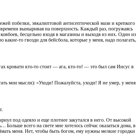
свежей побелки, эвкалиптовой антисептической мази и крепкого
от времени выныривая на поверхность. Каждый раз, погружаясь
ковбоев, бесцельно входя в магазины и выходя из них. Один из
какие-то гвозди для бейсбола, которые у меня, надо полагать,
гах кровати кто-то стоит — ага, кто-то! — это был сам Иисус в
ать мои мысли): «Уходи! Пожалуйста, уходи! Я не умер, у меня
т.
рнул под одеяло и еще плотнее закутался в него. От высокой
шь…
Больше всего на свете мне хотелось сейчас оказаться дома, в
мать меня. Нет, чтобы быть богом, ему нужны мелкие городки