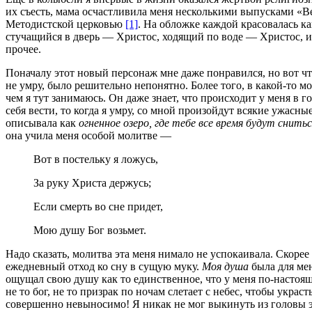
их съесть, мама осчастливила меня несколькими выпусками «
Методистской церковью
[1]
. На обложке каждой красовалась к
стучащийся в дверь — Христос, ходящий по воде — Христос, 
прочее.
Поначалу этот новый персонаж мне даже понравился, но вот что
не умру, было решительно непонятно. Более того, в какой-то м
чем я тут занимаюсь. Он даже знает, что происходит у меня в г
себя вести, то когда я умру, со мной произойдут всякие ужасны
описывала как
огненное озеро, где тебе все время будут снит
она учила меня особой молитве —
Вот в постельку я ложусь,
За руку Христа держусь;
Если смерть во сне придет,
Мою душу Бог возьмет.
Надо сказать, молитва эта меня нимало не успокаивала. Скор
ежедневный отход ко сну в сущую муку.
Моя душа
была для мен
ощущал свою душу как то единственное, что у меня по-настоя
не то бог, не то призрак по ночам слетает с небес, чтобы укра
совершенно невыносимо! Я никак не мог выкинуть из головы эт