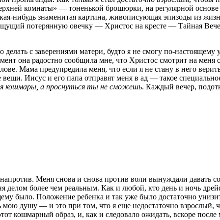
Верхней комнаты» — тоненькой брошюрки, на регулярной основ
акая-нибудь знаменитая картина, живописующая эпизоды из жизн
ищущий потерянную овечку — Христос на кресте — Тайная Вечер
 делать с заверениями матери, будто я не смогу по-настоящему 
омент она радостно сообщила мне, что Христос смотрит на меня с
олове. Мама предупредила меня, что если я не стану в него верит
е вещи. Иисус и его папа отправят меня в ад — такое специальное
ься кошмары, а проснуться ты не сможешь
. Каждый вечер, подот
ее напротив. Меня снова и снова против воли вынуждали дават
я делом более чем реальным. Как и любой, кто день и ночь дрейф
щему было. Положение ребенка и так уже было достаточно унизи
сть мою душу — и это при том, что я еще недостаточно взрослый, 
от кошмарный образ, и, как и следовало ожидать, вскоре после 