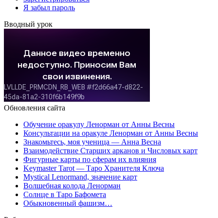
Я забыл пароль
Вводный урок
Обновления сайта
Обучение оракулу Ленорман от Анны Весны
Консультации на оракуле Ленорман от Анны Весны
Знакомьтесь, моя ученица — Анна Весна
Взаимодействие Старших арканов и Числовых карт
Фигурные карты по сферам их влияния
Keymaster Tarot — Таро Хранителя Ключа
Mystical Lenormand, значение карт
Волшебная колода Ленорман
Солнце в Таро Бафомета
Обыкновенный фашизм…