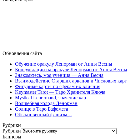
Обновления сайта
Обучение оракулу Ленорман от Анны Весны
Консультации на оракуле Ленорман от Анны Весны
Знакомьтесь, моя ученица — Анна Весна
Взаимодействие Старших арканов и Числовых карт
Фигурные карты по сферам их влияния
Keymaster Tarot — Таро Хранителя Ключа
Mystical Lenormand, значение карт
Волшебная колода Ленорман
Солнце в Таро Бафомета
Обыкновенный фашизм…
Рубрики
Рубрики
Баннеры