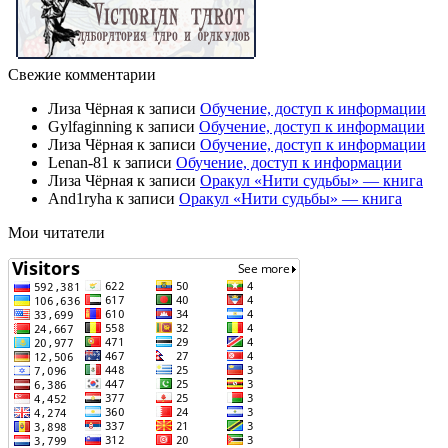
Свежие комментарии
Лиза Чёрная
к записи
Обучение, доступ к информации
Gylfaginning
к записи
Обучение, доступ к информации
Лиза Чёрная
к записи
Обучение, доступ к информации
Lenan-81
к записи
Обучение, доступ к информации
Лиза Чёрная
к записи
Оракул «Нити судьбы» — книга
And1ryha
к записи
Оракул «Нити судьбы» — книга
Мои читатели