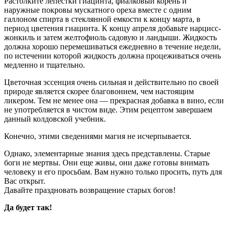
Растолките лепестки гиацинта, фиалковый корень и
наружные покровы мускатного ореха вместе с одним
галлоном спирта в стеклянной емкости к концу марта, в
период цветения гиацинта. К концу апреля добавьте нарцисс-
жонкиль и затем желтофиоль садовую и ландыши. Жидкость
должна хорошо перемешиваться ежедневно в течение недели,
по истечении которой жидкость должна процеживаться очень
медленно и тщательно.
Цветочная эссенция очень сильная и действительно по своей
природе является скорее благовонием, чем настоящим
ликером. Тем не менее она — прекрасная добавка в вино, если
не употребляется в чистом виде. Этим рецептом завершаем
данный колдовской учебник.
Конечно, этими сведениями магия не исчерпывается.
Однако, элементарные знания здесь представлены. Старые
боги не мертвы. Они еще живы, они даже готовы внимать
человеку и его просьбам. Вам нужно только просить, путь для
Вас открыт.
Давайте праздновать возвращение старых богов!
Да будет так!