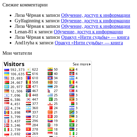
Свежие комментарии
Лиза Чёрная
к записи
Обучение, доступ к информации
Gylfaginning
к записи
Обучение, доступ к информации
Лиза Чёрная
к записи
Обучение, доступ к информации
Lenan-81
к записи
Обучение, доступ к информации
Лиза Чёрная
к записи
Оракул «Нити судьбы» — книга
And1ryha
к записи
Оракул «Нити судьбы» — книга
Мои читатели