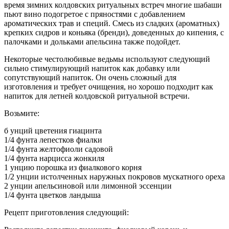
время зимних колдовских ритуальных встреч многие шабаши
пьют вино подогретое с пряностями с добавлением
ароматических трав и специй. Смесь из сладких (ароматных)
крепких сидров и коньяка (бренди), доведенных до кипения, с
палочками и дольками апельсина также подойдет.
Некоторые честолюбивые ведьмы используют следующий
сильно стимулирующий напиток как добавку или
сопутствующий напиток. Он очень сложный для
изготовления и требует очищения, но хорошо подходит как
напиток для летней колдовской ритуальной встречи.
Возьмите:
б унций цветения гиацинта
1/4 фунта лепестков фиалки
1/4 фунта желтофиоли садовой
1/4 фунта нарцисса жонкиля
1 унцию порошка из фиалкового корня
1/2 унции истолченных наружных покровов мускатного ореха
2 унции апельсиновой или лимонной эссенции
1/4 фунта цветков ландыша
Рецепт приготовления следующий: