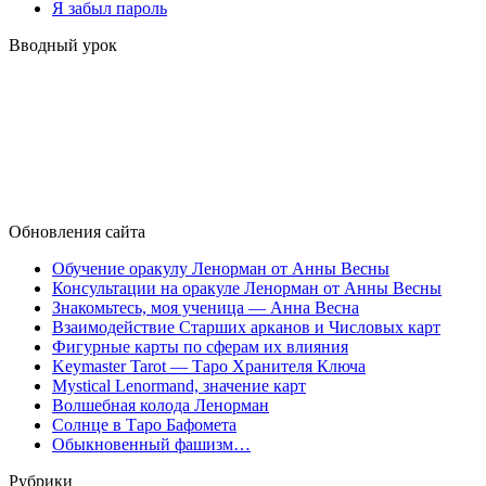
Я забыл пароль
Вводный урок
Обновления сайта
Обучение оракулу Ленорман от Анны Весны
Консультации на оракуле Ленорман от Анны Весны
Знакомьтесь, моя ученица — Анна Весна
Взаимодействие Старших арканов и Числовых карт
Фигурные карты по сферам их влияния
Keymaster Tarot — Таро Хранителя Ключа
Mystical Lenormand, значение карт
Волшебная колода Ленорман
Солнце в Таро Бафомета
Обыкновенный фашизм…
Рубрики