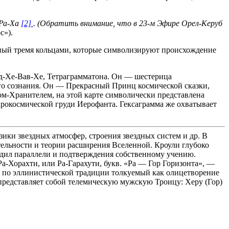
-Ра-Ха
[2]
. (Обратить внимание, что в 23-м Эфире Орел-Керуб
с»).
анный тремя кольцами, которые символизируют происхождение
Йод-Хе-Вав-Хе, Тетраграмматона. Он — шестерица
го сознания. Он — Прекрасный Принц космической сказки,
м-Хранителем, на этой карте символически представлена
рокосмической груди Иерофанта. Гексаграмма же охватывает
ики звездных атмосфер, строения звездных систем и др. В
тельности и теории расширения Вселенной. Кроули глубоко
одил параллели и подтверждения собственному учению.
а-Хорахти, или Ра-Гарахути, букв. «Ра — Гор Горизонта», —
», по эллинистической традиции толкуемый как олицетворение
 представляет собой телемическую мужскую Троицу: Херу (Гор)