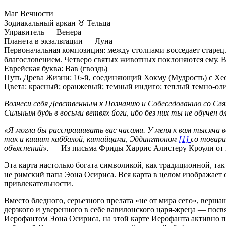
Маг Вечности
Зодиакальный аркан ♉ Тельца
Управитель — Венера
Планета в экзальтации — Луна
Первоначальная композиция: между столпами восседает старец.
благословением. Четверо святых животных поклоняются ему. В
Еврейская буква: Вав (гвоздь)
Путь Древа Жизни: 16-й, соединяющий Хокму (Мудрость) с Хе
Цвета: красный; оранжевый; темный индиго; теплый темно-ол
Вознеси себя Девственным к Познанию и Собеседованию со Св
Сильным будь в восьми ветвях йоги, ибо без них ты не обучен д
«Я могла бы расспрашивать вас часами. У меня к вам тысяча во
так и кишит каббалой, китайцами, Эддингтоном
[1]
со товар
объяснений».
— Из письма Фриды Харрис Алистеру Кроули от 2
Эта карта настолько богата символикой, как традиционной, так 
не римский папа Эона Осириса. Вся карта в целом изображает
привлекательности.
Вместо бледного, серьезного прелата «не от мира сего», вер
дерзкого и уверенного в себе вавилонского царя-жреца — посв
Иерофантом Эона Осириса, на этой карте Иерофанта активно п