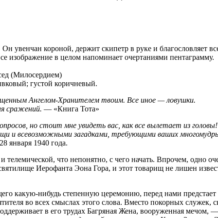
 Он увенчан короной, держит скипетр в руке и благословляет в
се изображение в целом напоминает очертаниями пентаграмму.
сед (Милосердием)
ивковый; густой коричневый.
ященным Ангелом-Хранителем твоим. Все иное — ловушки.
ля сражений.
— «Книга Тота»
просов, но стоит мне увидеть вас, как все вылетает из головы!
ищи и всевозможными загадками, требующими ваших многомудры
8 января 1940 года.
и телемической, что непонятно, с чего начать. Впрочем, одно оч
 святилище Иерофанта Эона Гора, и этот товарищ не лишен изве
шащего какую-нибудь степенную церемонию, перед нами предстае
ятителя во всех смыслах этого слова. Вместо покорных служек, 
оддерживает в его трудах Багряная Жена, вооруженная мечом, 