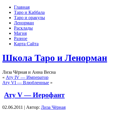
Главная
Таро и Каббала
Таро и оракулы
Ленорман
Расклады
Магия
Разное
Карта Сайта
Школа Таро и Ленорман
Лиза Чёрная и Анна Весна
«
Ату IV — Император
Ату VI — Влюбленные
»
Ату V — Иерофант
02.06.2011 | Автор:
Лиза Чёрная