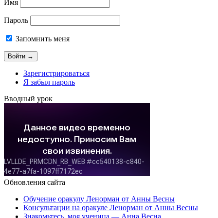
Имя
Пароль
Запомнить меня
Зарегистрироваться
Я забыл пароль
Вводный урок
Обновления сайта
Обучение оракулу Ленорман от Анны Весны
Консультации на оракуле Ленорман от Анны Весны
Знакомьтесь, моя ученица — Анна Весна