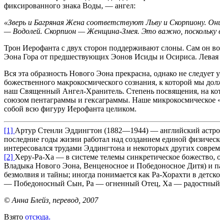
фиксированного знака Воды, — ангел:
«Зверь и Багряная Жена соответствуют Льву и Скорпиону. О
— Водолей. Скорпион — Женщина-Змея. Это важно, поскольку 
Трон Иерофанта с двух сторон поддерживают слоны. Сам он во
Эона Гора от предшествующих Эонов Исиды и Осириса. Левая 
Вся эта образность Нового Эона прекрасна, однако не следует
божественного макрокосмического сознания, к которой мы до
наш Священный Ангел-Хранитель. Степень посвящения, на кот
союзом пентаграммы и гексаграммы. Наше микрокосмическое «
собой всю фигуру Иерофанта целиком.
[1]
Артур Стенли Эддингтон (1882—1944) — английский астрофи
последние годы жизни работал над созданием единой физическ
интересовался трудами Эддингтона и некоторых других соврем
[2]
Херу-Ра-Ха — в системе телемы синкретическое божество, о
Владыка Нового Эона, Венценосное и Победоносное Дитя) и па
безмолвия и тайны; иногда понимается как Ра-Хорахти в детск
— Победоносный Сын, Ра — огненный Отец, Ха — радостный
© Анна Блейз, перевод, 2007
Взято
отсюда.