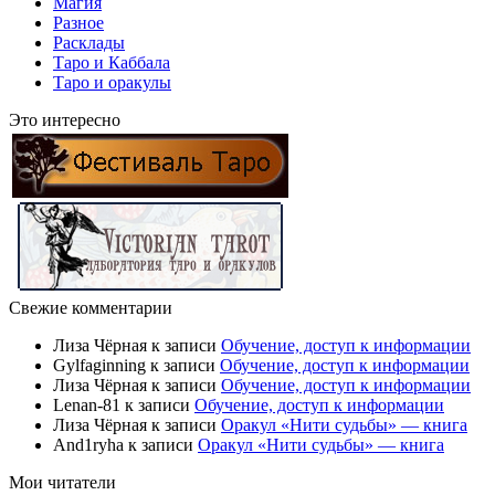
Магия
Разное
Расклады
Таро и Каббала
Таро и оракулы
Это интересно
Свежие комментарии
Лиза Чёрная
к записи
Обучение, доступ к информации
Gylfaginning
к записи
Обучение, доступ к информации
Лиза Чёрная
к записи
Обучение, доступ к информации
Lenan-81
к записи
Обучение, доступ к информации
Лиза Чёрная
к записи
Оракул «Нити судьбы» — книга
And1ryha
к записи
Оракул «Нити судьбы» — книга
Мои читатели