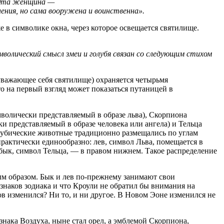
Эта женщина —
нения, но сама вооружена и воинственна».
 в символике окна, через которое освещается святилище.
мволический смысл змеи и голубя связан со следующим стихом
уважающее себя святилище) охраняется четырьмя
 на первый взгляд может показаться путаницей в
волически представляемый в образе льва), Скорпиона
и представляемый в образе человека или ангела) и Тельца
ерубические животные традиционно размещались по углам
актически единообразно: лев, символ Льва, помещается в
 бык, символ Тельца, — в правом нижнем. Такое распределение
м образом. Бык и лев по-прежнему занимают свои
знаков зодиака и что Кроули не обратил бы внимания на
ов изменился? Ни то, и ни другое. В Новом Эоне изменился не
нака Воздуха, ныне стал орел, а эмблемой Скорпиона,