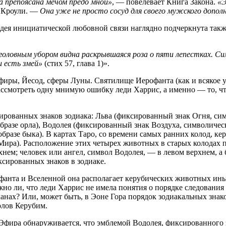
 препоясана мечом предо мной»
, — повелевает Книга Закона.
«
 Кроули. —
Она уже не просто сосуд для своего мужского допол
Идея инициатической любовной связи наглядно подчеркнута также
 головным убором видна раскрывшаяся роза о пяти лепестках. Си
и есть змей»
(стих 57, глава 1)».
ефиры, Йесод, сферы Луны. Святилище Иерофанта (как и всякое 
ссмотреть одну мнимую ошибку леди Харрис, а именно — то, что
рованных знаков зодиака: Льва (фиксированный знак Огня, сим
разе орла), Водолея (фиксированный знак Воздуха, символическ
бразе быка). В картах Таро, со времени самых ранних колод, к
ира). Расположение этих четырех животных в старых колодах пр
нем; человек или ангел, символ Водолея, — в левом верхнем, а
ксированных знаков в зодиаке.
фанта и Вселенной она располагает керубических животных ины
но ли, что леди Харрис не имела понятия о порядке следования 
анах? Или, может быть, в Эоне Гора порядок зодиакальных знак
олов Керубим.
Эфира обнаруживается, что эмблемой Водолея, фиксированного з