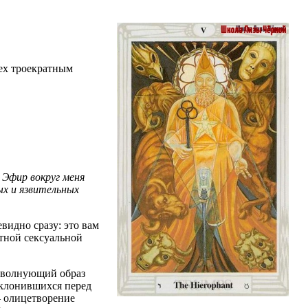
сех троекратным
 Эфир вокруг меня
х и язвительных
евидно сразу: это вам
стной сексуальной
т волнующий образ
склонившихся перед
— олицетворение