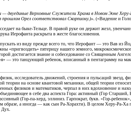
ни — двуединые Верховные Служители Храма в Новом Эоне Херу
в прошлом Орел соответствовал Скорпиону.)»
. («Видение и Голо
сседает на быке-Тельце. В правой руке он держит жезл, увенч
рука Иерофанта раскрыта в жесте благословения.
 упускать из виду прежде всего то, что Иерофант — это Вав из 
лжны «пригвоздить» пятерицу нашего земного, микрокосмическо
орой достигается знание и собеседование со Священным Ангело
я» — это танцующий ребенок, вписанный в пентаграмму на мак
зик, исследователь движений, строения и пульсаций звезд, физ
ой теории на основе квантовой механики, общей теории относи
енных физиков и математиков, черпал в них вдохновение и нах
бъединяющее в себе два аспекта Гора: активный (Гор Старший, Р
ссивный (Гор-па-херд, эллиниз. Гарпократ, букв. «Гор-ребенок
ом образе, а иногда — как сын Ра-Хорахти). В целом Херу-Ра-Ха
 Дух.