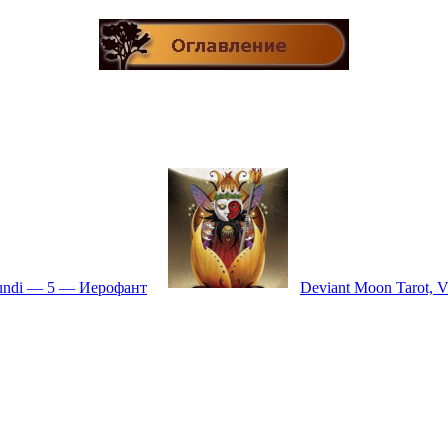
undi — 5 — Иерофант
Deviant Moon Tarot, 