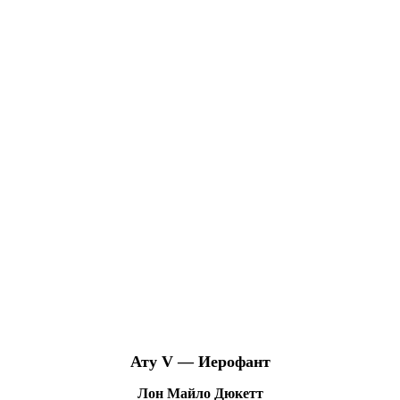
Ату V — Иерофант
Лон Майло Дюкетт