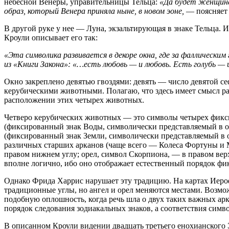
небесной Венеры, управительницы Тельца:
«Да будет женщина
образ, который Венера приняла ныне, в новом эоне,
— поясняет
В другой руке у нее — Луна, экзальтирующая в знаке Тельца. 
Кроули описывает его так:
«Эта символика развивается в декоре окна, где за фаллическим
из «Книги Закона»: «…есть любовь — и любовь. Есть голубь — 
Окно закреплено девятью гвоздями: девять — число девятой с
керубическими животными. Полагаю, что здесь имеет смысл ра
расположении этих четырех животных.
Четверо керубических животных — это символы четырех фикси
(фиксированный знак Воды, символически представляемый в об
(фиксированный знак Земли, символически представляемый в о
различных старших арканов (чаще всего — Колеса Фортуны и М
правом нижнем углу; орел, символ Скорпиона, — в правом верх
вполне логично, ибо оно отображает естественный порядок фи
Однако Фрида Харрис нарушает эту традицию. На картах Иеро
традиционные углы, но ангел и орел меняются местами. Возмож
подобную оплошность, когда речь шла о двух таких важных арк
порядок следования зодиакальных знаков, а соответствия симв
В описанном Кроули видении двадцать третьего енохианского 