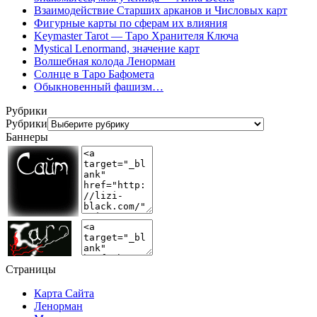
Взаимодействие Старших арканов и Числовых карт
Фигурные карты по сферам их влияния
Keymaster Tarot — Таро Хранителя Ключа
Mystical Lenormand, значение карт
Волшебная колода Ленорман
Солнце в Таро Бафомета
Обыкновенный фашизм…
Рубрики
Рубрики
Баннеры
Страницы
Карта Сайта
Ленорман