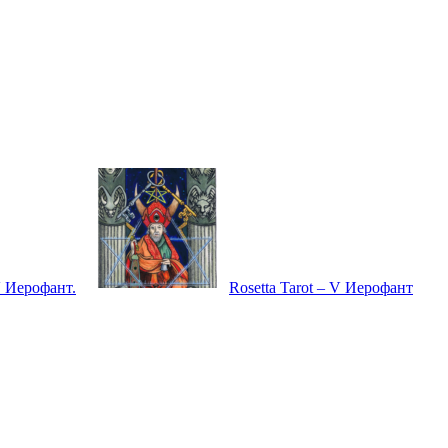
V Иерофант.
Rosetta Tarot – V Иерофант