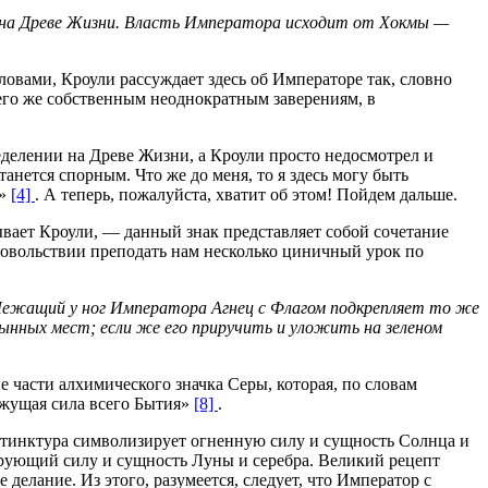
 на Древе Жизни. Власть Императора исходит от Хокмы —
ловами, Кроули рассуждает здесь об Императоре так, словно
 его же собственным неоднократным заверениям, в
еделении на Древе Жизни, а Кроули просто недосмотрел и
танется спорным. Что же до меня, то я здесь могу быть
— не Звезда»
[4]
. А теперь, пожалуйста, хватит об этом! Пойдем дальше.
ывает Кроули, — данный знак представляет собой сочетание
 удовольствии преподать нам несколько циничный урок по
. Лежащий у ног Императора Агнец с Флагом подкрепляет то же
ынных мест; если же его приручить и уложить на зеленом
ые части алхимического значка Серы, которая, по словам
ижущая сила всего Бытия»
[8]
.
 тинктура символизирует огненную силу и сущность Солнца и
ирующий силу и сущность Луны и серебра. Великий рецепт
делание. Из этого, разумеется, следует, что Император с