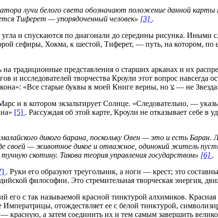
ратора лучи белого света обозначают положение данной карты
яется Тиферет — упорядоченный человек»
[3]
.
о угла и спускаются по диагонали до середины рисунка. Иными с
рой сефиры, Хокма, к шестой, Тиферет, — путь, на котором, по
ь на традиционные представления о старших арканах и их распр
гов и исследователей творчества Кроули этот вопрос навсегда ос
уверенным только в одном, а именно — в изречении «Книги Закона»: «Все старые буквы в моей Книге верны, но צ 
 Марс и в котором экзальтирует Солнце. «Следовательно, — указ
ана»
[5]
. Рассуждая об этой карте, Кроули не отказывает себе в
ималайского дикого барана, поскольку Овен — это и есть Баран
роде своей — животное дикое и отважное, одинокий житель пуст
 тучную скотину. Такова теория управления государством»
[6]
.
7]
. Руки его образуют треугольник, а ноги — крест; это составн
ндийской философии. Это стремительная творческая энергия, дв
й его с так называемой красной тинктурой алхимиков. Красная
е Императрицы, отождествляет ее с белой тинктурой, символиз
 красную, а затем соединить их и тем самым завершить великое 