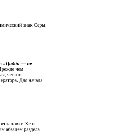
имический знак Серы.
ой
«Цадди — не
 Прежде чем
ая, честно
ератора. Для начала
ерестановки Хе и
им абзацем раздела