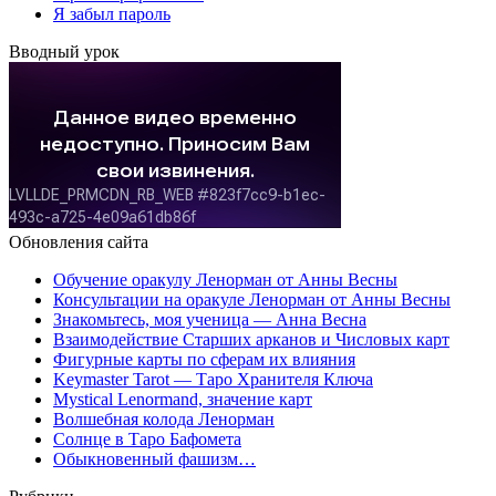
Я забыл пароль
Вводный урок
Обновления сайта
Обучение оракулу Ленорман от Анны Весны
Консультации на оракуле Ленорман от Анны Весны
Знакомьтесь, моя ученица — Анна Весна
Взаимодействие Старших арканов и Числовых карт
Фигурные карты по сферам их влияния
Keymaster Tarot — Таро Хранителя Ключа
Mystical Lenormand, значение карт
Волшебная колода Ленорман
Солнце в Таро Бафомета
Обыкновенный фашизм…