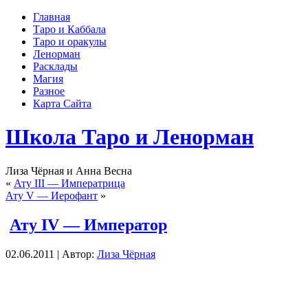
Главная
Таро и Каббала
Таро и оракулы
Ленорман
Расклады
Магия
Разное
Карта Сайта
Школа Таро и Ленорман
Лиза Чёрная и Анна Весна
«
Ату III — Императрица
Ату V — Иерофант
»
Ату IV — Император
02.06.2011 | Автор:
Лиза Чёрная