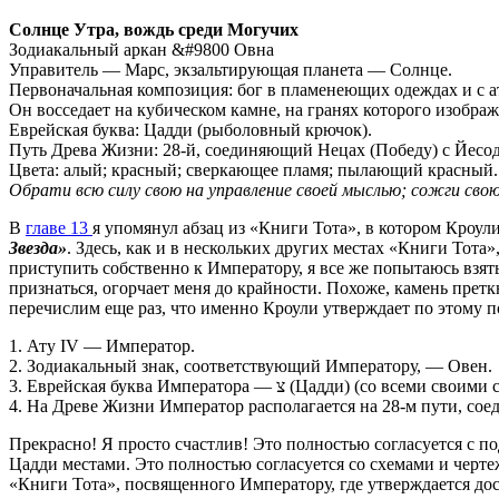
Солнце Утра, вождь среди Могучих
Зодиакальный аркан &#9800 Овна
Управитель — Марс, экзальтирующая планета — Солнце.
Первоначальная композиция: бог в пламенеющих одеждах и с 
Он восседает на кубическом камне, на гранях которого изобра
Еврейская буква: Цадди (рыболовный крючок).
Путь Древа Жизни: 28-й, соединяющий Нецах (Победу) с Йесо
Цвета: алый; красный; сверкающее пламя; пылающий красный.
Обрати всю силу свою на управление своей мыслью; сожги сво
В
главе 13
я упомянул абзац из «Книги Тота», в котором Кроули
Звезда»
. Здесь, как и в нескольких других местах «Книги Тота»
приступить собственно к Императору, я все же попытаюсь взять 
признаться, огорчает меня до крайности. Похоже, камень претк
перечислим еще раз, что именно Кроули утверждает по этому 
1. Ату IV — Император.
2. Зодиакальный знак, соответствующий Императору, — Овен.
3. Еврейская буква Императора — צ (Цадди
4. На Древе Жизни Император располагается на 28-м пути, сое
Прекрасно! Я просто счастлив! Это полностью согласуется с 
Цадди местами. Это полностью согласуется со схемами и черте
«Книги Тота», посвященного Императору, где утверждается до