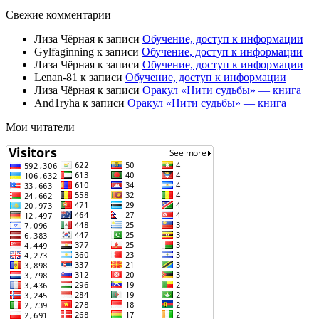
Свежие комментарии
Лиза Чёрная
к записи
Обучение, доступ к информации
Gylfaginning
к записи
Обучение, доступ к информации
Лиза Чёрная
к записи
Обучение, доступ к информации
Lenan-81
к записи
Обучение, доступ к информации
Лиза Чёрная
к записи
Оракул «Нити судьбы» — книга
And1ryha
к записи
Оракул «Нити судьбы» — книга
Мои читатели