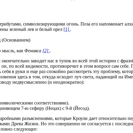
атрибутами, символизирующими огонь. Поза его напоминает алх
жены зеленый лев и белый орел
[1]
.
д (Основанием)
ю мысль, как Феникса
[2]
.
 окончательно заводит нас в тупик во всей этой истории с фраз
, он, по всей видимости, противоречит в этом вопросе сам себе.
себя в руки и еще раз спокойно рассмотреть эту проблему, котор
новения здесь в том, откуда исходит луч света, падающий на Имп
поводу недвусмысленно (и неоднократно):
) (со всеми своими символическими соответствиями).
диняющем 7-ю сефиру (Нецах) с 9-й (Йесод).
подробными разъяснениями, которые Кроули дает относительно п
жами Древа Жизни. Но это совершенно не согласуется с последн
словно следующее: