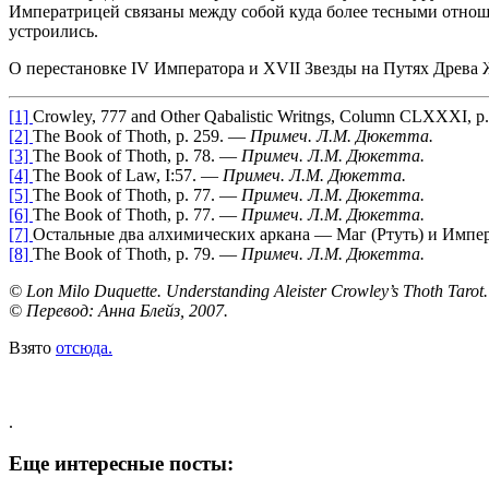
Императрицей связаны между собой куда более тесными отнош
устроились.
О перестановке IV Императора и XVII Звезды на Путях Древа
[1]
Crowley, 777 and Other Qabalistic Writngs, Column CLXXXI, p
[2]
The Book of Thoth, p. 259. —
Примеч. Л.М. Дюкетта.
[3]
The Book of Thoth, p. 78. —
Примеч. Л.М. Дюкетта.
[4]
The Book of Law, I:57. —
Примеч. Л.М. Дюкетта.
[5]
The Book of Thoth, p. 77. —
Примеч. Л.М. Дюкетта.
[6]
The Book of Thoth, p. 77. —
Примеч. Л.М. Дюкетта.
[7]
Остальные два алхимических аркана — Маг (Ртуть) и Импе
[8]
The Book of Thoth, p. 79. —
Примеч. Л.М. Дюкетта.
© Lon Milo Duquette. Understanding Aleister Crowley’s Thoth Tarot.
© Перевод: Анна Блейз, 2007.
Взято
отсюда.
.
Еще интересные посты: