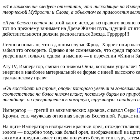
«И в заключение следует отметить, что нисходящие на Импе
творческой Мудрости и Слова, а объектом ее приложения явл
«Лучи белого света»
на этой карте исходят из правого верхнег
тот по-прежнему занимает на Древе Жизни путь, идущий от вто
действительности должна располагаться Звезда. Грррррр!!!
Лично я полагаю, что в данном случае Фрида Харрис опиралас
забыл это оговорить. Однако я не сомневаюсь, что среди тароло
Ату IV, Император, связан со знаком Овна, которым управляет
энергии в наиболее материальной ее форме с идеей высокого с
гражданскому праву:
«Он восседает на троне, опоры которого увенчаны головами г
соответствие на более низком плане; поскольку баран по при
пастбище, он превращается в покорную, трусливую, стадную и
Император — третий из алхимических арканов, символ Серы
[
Кроули, есть «мужская огненная энергия Вселенной, Раджас и
На щите Императора изображен красный орел, отождествляющи
золота — подобно тому, как белый орел, изображенный на щит
алхимии предписывает сперва получить белую тинктуру, затем —