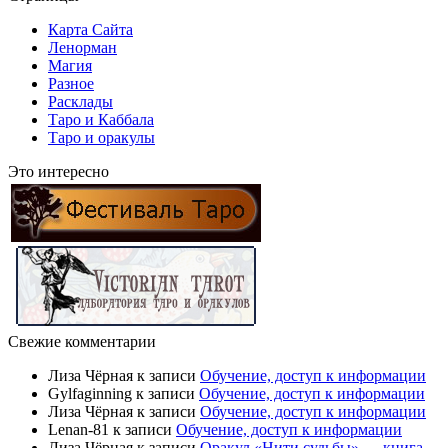
Карта Сайта
Ленорман
Магия
Разное
Расклады
Таро и Каббала
Таро и оракулы
Это интересно
Свежие комментарии
Лиза Чёрная
к записи
Обучение, доступ к информации
Gylfaginning
к записи
Обучение, доступ к информации
Лиза Чёрная
к записи
Обучение, доступ к информации
Lenan-81
к записи
Обучение, доступ к информации
Лиза Чёрная
к записи
Оракул «Нити судьбы» — книга