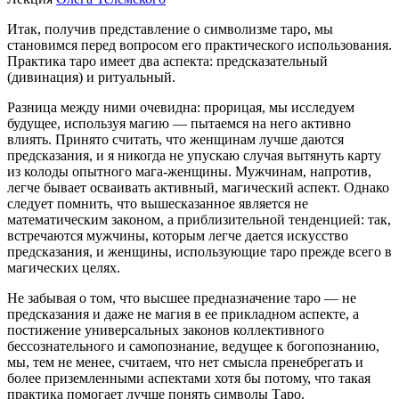
Итак, получив представление о символизме таро, мы
становимся перед вопросом его практического использования.
Практика таро имеет два аспекта: предсказательный
(дивинация) и ритуальный.
Разница между ними очевидна: прорицая, мы исследуем
будущее, используя магию — пытаемся на него активно
влиять. Принято считать, что женщинам лучше даются
предсказания, и я никогда не упускаю случая вытянуть карту
из колоды опытного мага-женщины. Мужчинам, напротив,
легче бывает осваивать активный, магический аспект. Однако
следует помнить, что вышесказанное является не
математическим законом, а приблизительной тенденцией: так,
встречаются мужчины, которым легче дается искусство
предсказания, и женщины, использующие таро прежде всего в
магических целях.
Не забывая о том, что высшее предназначение таро — не
предсказания и даже не магия в ее прикладном аспекте, а
постижение универсальных законов коллективного
бессознательного и самопознание, ведущее к богопознанию,
мы, тем не менее, считаем, что нет смысла пренебрегать и
более приземленными аспектами хотя бы потому, что такая
практика помогает лучше понять символы Таро.