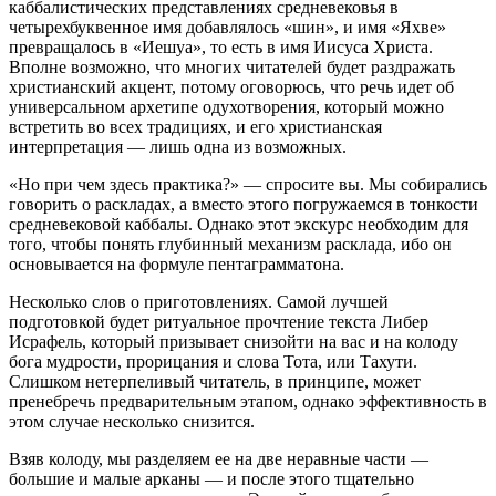
каббалистических представлениях средневековья в
четырехбуквенное имя добавлялось «шин», и имя «Яхве»
превращалось в «Иешуа», то есть в имя Иисуса Христа.
Вполне возможно, что многих читателей будет раздражать
христианский акцент, потому оговорюсь, что речь идет об
универсальном архетипе одухотворения, который можно
встретить во всех традициях, и его христианская
интерпретация — лишь одна из возможных.
«Но при чем здесь практика?» — спросите вы. Мы собирались
говорить о раскладах, а вместо этого погружаемся в тонкости
средневековой каббалы. Однако этот экскурс необходим для
того, чтобы понять глубинный механизм расклада, ибо он
основывается на формуле пентаграмматона.
Несколько слов о приготовлениях. Самой лучшей
подготовкой будет ритуальное прочтение текста Либер
Исрафель, который призывает снизойти на вас и на колоду
бога мудрости, прорицания и слова Тота, или Тахути.
Слишком нетерпеливый читатель, в принципе, может
пренебречь предварительным этапом, однако эффективность в
этом случае несколько снизится.
Взяв колоду, мы разделяем ее на две неравные части —
большие и малые арканы — и после этого тщательно