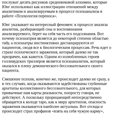
послужат десять рисунков средневековой алхимии, которые
Юнг использовал как иллюстрацию отношений между
аналитиком и анализируемым в процессе психоанализа в
работе «Психология переноса».
Юнг указывает на интересный феномен: в процессе анализа
аналитик, разбирающий сны и воспоминания
анализируемого, берет на себя часть его подсознания. Вот
почему психиатрия является до некоторой степени областью
табу, а психиатры инстинктивно дистанцируются от
пациентов, сводя все к биологическим процессам. Речь идет о
страхе психического заражения, который далеко не так
призрачен, как кажется. Одним из излюбленных героев
голливудских триллеров является психоаналитик, который
оказался в плену демонического бессознательного своего
пациента.
Смешение психик, конечно же, происходит далеко не сразу, а
в тех случаях, когда оказываются задействованы глубинные
архетипы коллективного бессознательного, для которых
привычные нам карты реальности, попросту говоря, не
действуют. А поскольку прорицающий непосредственно
обращается к колоде таро, как к миру архетипов, опасность
заражения оказывается наиболее актуальна. Вот отсюда и
происходит страх профанов «взять на себя чужую карму»,