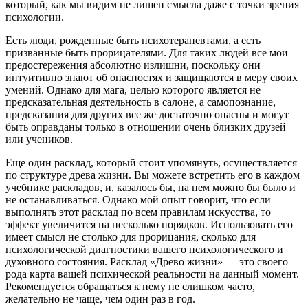
который, как мы видим не лишен смысла даже с точки зрения
психологии.
Есть люди, рожденные быть психотерапевтами, а есть
призванные быть прорицателями. Для таких людей все мои
предостережения абсолютно излишни, поскольку они
интуитивно знают об опасностях и защищаются в меру своих
умений. Однако для мага, целью которого является не
предсказательная деятельность в салоне, а самопознание,
предсказания для других все же достаточно опасны и могут
быть оправданы только в отношении очень близких друзей
или учеников.
Еще один расклад, который стоит упомянуть, осуществляется
по структуре древа жизни. Вы можете встретить его в каждом
учебнике раскладов, и, казалось бы, на нем можно бы было и
не останавливаться. Однако мой опыт говорит, что если
выполнять этот расклад по всем правилам искусства, то
эффект увеличится на несколько порядков. Использовать его
имеет смысл не столько для прорицания, сколько для
психологической диагностики вашего психологического и
духовного состояния. Расклад «Древо жизни» — это своего
рода карта вашей психической реальности на данный момент.
Рекомендуется обращаться к нему не слишком часто,
желательно не чаще, чем один раз в год.