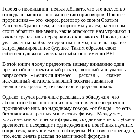
Говоря о прорицании, нельзя забывать, что это искусство
отнюдь не равнозначно вынесению приговоров. Процесс
прорицания — это, скорее, разговор со своим Святым
Ангелом-Хранителем, из которого мы узнаем, на что нам
стоит обратить внимание, какие опасности нам угрожают и
какие перспективы перед нами открываются. Прорицание
указывает на наиболее вероятный исход, но не на заранее
запрограммированное будущее. Таким образом, свою
собственную жизнь все-таки выбираете именно ВЫ.
В этой книге я хочу предложить вашему вниманию один
чрезвычайно эффективный расклад, который мне удалось
разработать . «Велик ли интерес — расклад», — скажет
искушенный читатель, знающий десятки вариантов
«кельтских крестов», тетраксисов и треугольников.
Однако, изучая различные расклады, я обнаружил, что
абсолютное большинство из них составлено совершенно
произвольно или, по-народному говоря, «от балды», то есть
без знания конкретных магических формул. Между тем,
классические магические формулы, созданные еще в глубокой
древности и находящие подтверждения в новейших научных
открытиях, вниманием явно обойдены. Но разве не очевидно,
что, если делать расклад по магической формуле в