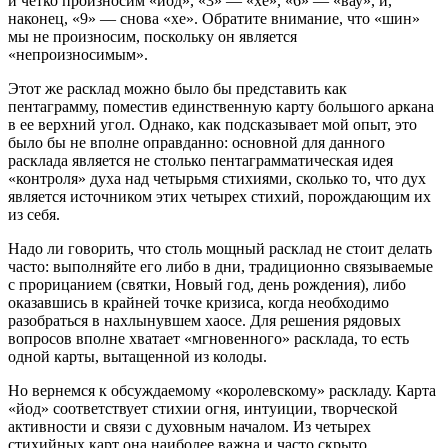
и четко произносим «йод», «3» — «хе», «6» — «вау», и,
наконец, «9» — снова «хе». Обратите внимание, что «шин»
мы не произносим, поскольку он является
«непроизносимым».
Этот же расклад можно было бы представить как
пентаграмму, поместив единственную карту большого аркана
в ее верхний угол. Однако, как подсказывает мой опыт, это
было бы не вполне оправданно: основной для данного
расклада является не столько пентаграмматическая идея
«контроля» духа над четырьмя стихиями, сколько то, что дух
является источником этих четырех стихий, порождающим их
из себя.
Надо ли говорить, что столь мощный расклад не стоит делать
часто: выполняйте его либо в дни, традиционно связываемые
с прорицанием (святки, Новый год, день рождения), либо
оказавшись в крайней точке кризиса, когда необходимо
разобраться в нахлынувшем хаосе. Для решения рядовых
вопросов вполне хватает «мгновенного» расклада, то есть
одной карты, вытащенной из колоды.
Но вернемся к обсуждаемому «королевскому» раскладу. Карта
«йод» соответствует стихии огня, интуиции, творческой
активности и связи с духовным началом. Из четырех
стихийных карт она наиболее важна и часто скрыто