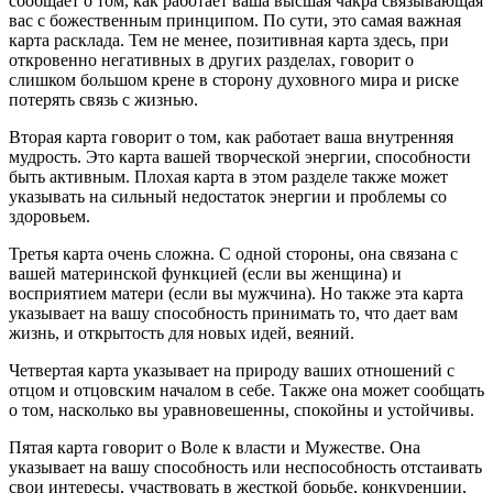
сообщает о том, как работает ваша высшая чакра связывающая
вас с божественным принципом. По сути, это самая важная
карта расклада. Тем не менее, позитивная карта здесь, при
откровенно негативных в других разделах, говорит о
слишком большом крене в сторону духовного мира и риске
потерять связь с жизнью.
Вторая карта говорит о том, как работает ваша внутренняя
мудрость. Это карта вашей творческой энергии, способности
быть активным. Плохая карта в этом разделе также может
указывать на сильный недостаток энергии и проблемы со
здоровьем.
Третья карта очень сложна. С одной стороны, она связана с
вашей материнской функцией (если вы женщина) и
восприятием матери (если вы мужчина). Но также эта карта
указывает на вашу способность принимать то, что дает вам
жизнь, и открытость для новых идей, веяний.
Четвертая карта указывает на природу ваших отношений с
отцом и отцовским началом в себе. Также она может сообщать
о том, насколько вы уравновешенны, спокойны и устойчивы.
Пятая карта говорит о Воле к власти и Мужестве. Она
указывает на вашу способность или неспособность отстаивать
свои интересы, участвовать в жесткой борьбе, конкуренции,