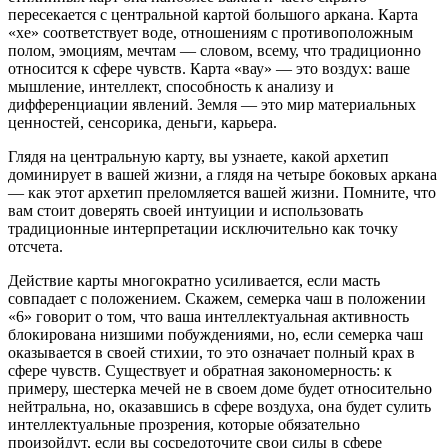
пересекается с центральной картой большого аркана. Карта
«хе» соответствует воде, отношениям с противоположным
полом, эмоциям, мечтам — словом, всему, что традиционно
относится к сфере чувств. Карта «вау» — это воздух: ваше
мышление, интеллект, способность к анализу и
дифференциации явлений. Земля — это мир материальных
ценностей, сенсорика, деньги, карьера.
Глядя на центральную карту, вы узнаете, какой архетип
доминирует в вашей жизни, а глядя на четыре боковых аркана
— как этот архетип преломляется вашей жизни. Помните, что
вам стоит доверять своей интуиции и использовать
традиционные интерпретации исключительно как точку
отсчета.
Действие карты многократно усиливается, если масть
совпадает с положением. Скажем, семерка чаш в положении
«6» говорит о том, что ваша интеллектуальная активность
блокирована низшими побуждениями, но, если семерка чаш
оказывается в своей стихии, то это означает полный крах в
сфере чувств. Существует и обратная закономерность: к
примеру, шестерка мечей не в своем доме будет относительно
нейтральна, но, оказавшись в сфере воздуха, она будет сулить
интеллектуальные прозрения, которые обязательно
произойдут, если вы сосредоточите свои силы в сфере