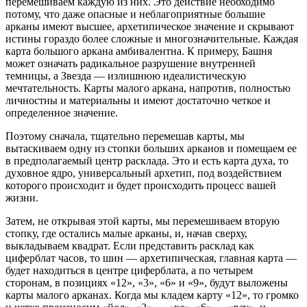
перемешиваем каждую из них. Это действие необходимо
потому, что даже опасные и неблагоприятные большие
арканы имеют высшее, архетипическое значение и скрывают
истины гораздо более сложные и многозначительные. Каждая
карта большого аркана амбивалентна. К примеру, Башня
может означать радикальное разрушение внутренней
темницы, а Звезда — излишнюю идеалистическую
мечтательность. Карты малого аркана, напротив, полностью
личностны и материальны и имеют достаточно четкое и
определенное значение.
Поэтому сначала, тщательно перемешав карты, мы
вытаскиваем одну из стопки больших арканов и помещаем ее
в предполагаемый центр расклада. Это и есть карта духа, то
духовное ядро, универсальный архетип, под воздействием
которого происходит и будет происходить процесс вашей
жизни.
Затем, не открывая этой карты, мы перемешиваем вторую
стопку, где остались малые арканы, и, начав сверху,
выкладываем квадрат. Если представить расклад как
циферблат часов, то шин — архетипическая, главная карта —
будет находиться в центре циферблата, а по четырем
сторонам, в позициях «12», «3», «6» и «9», будут выложены
карты малого арканах. Когда мы кладем карту «12», то громко