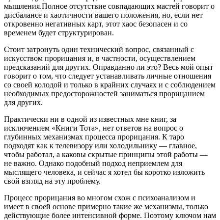
мышления.Полное отсутствие совпадающих мастей говорит о
дисбалансе и хаотичности вашего положения, но, если нет
откровенно негативных карт, этот хаос безопасен и со
временем будет структурирован.
Стоит затронуть один технический вопрос, связанный с
искусством прорицания и, в частности, осуществлением
предсказаний для других. Оправданно ли это? Весь мой опыт
говорит о том, что следует устанавливать личные отношения
со своей колодой и только в крайних случаях и с соблюдением
необходимых предосторожностей заниматься прорицанием
для других.
Практически ни в одной из известных мне книг, за
исключением «Книги Тота», нет ответов на вопрос о
глубинных механизмах процесса прорицания. К таро
подходят как к телевизору или холодильнику — главное,
чтобы работал, а каковы скрытые принципы этой работы —
не важно. Однако подобный подход неприемлем для
мыслящего человека, и сейчас я хотел бы коротко изложить
свой взгляд на эту проблему.
Процесс прорицания во многом схож с психоанализом и
имеет в своей основе примерно такие же механизмы, только
действующие более интенсивной форме. Поэтому ключом нам