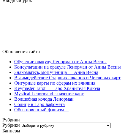
Вводный урок
Обновления сайта
Обучение оракулу Ленорман от Анны Весны
Консультации на оракуле Ленорман от Анны Весны
Знакомьтесь, моя ученица — Анна Весна
Взаимодействие Старших арканов и Числовых карт
Фигурные карты по сферам их влияния
Keymaster Tarot — Таро Хранителя Ключа
Mystical Lenormand, значение карт
Волшебная колода Ленорман
Солнце в Таро Бафомета
Обыкновенный фашизм…
Рубрики
Рубрики
Баннеры