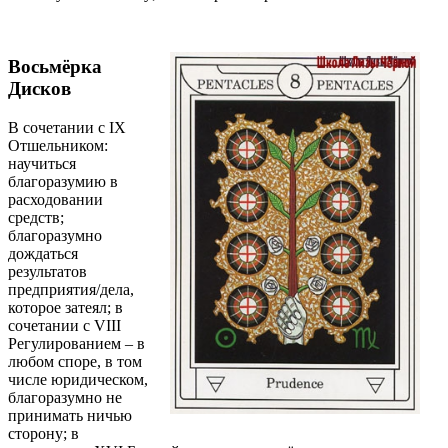
Восьмёрка
Дисков
В сочетании с IХ
Отшельником:
научиться
благоразумию в
расходовании
средств;
благоразумно
дождаться
результатов
предприятия/дела,
которое затеял; в
сочетании с VIII
Регулированием – в
любом споре, в том
числе юридическом,
благоразумно не
принимать ничью
сторону; в