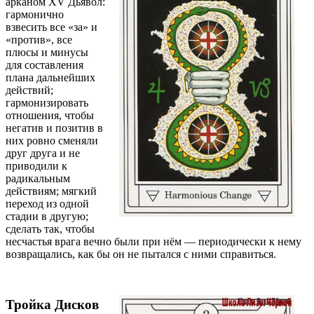
арканом ХV Дьявол:
гармонично
взвесить все «за» и
«против», все
плюсы и минусы
для составления
плана дальнейших
действий;
гармонизировать
отношения, чтобы
негатив и позитив в
них ровно сменяли
друг друга и не
приводили к
радикальным
действиям; мягкий
переход из одной
стадии в другую;
сделать так, чтобы
несчастья врага вечно были при нём — периодически к нему
возвращались, как бы он не пытался с ними справиться.
Тройка Дисков