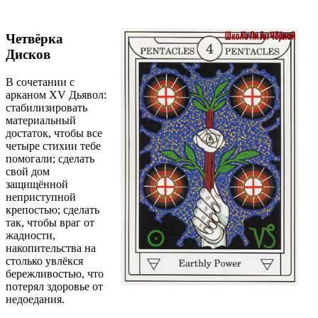
Четвёрка
Дисков
В сочетании с
арканом ХV Дьявол:
стабилизировать
материальный
достаток, чтобы все
четыре стихии тебе
помогали; сделать
свой дом
защищённой
неприступной
крепостью; сделать
так, чтобы враг от
жадности,
накопительства на
столько увлёкся
бережливостью, что
потерял здоровье от
недоедания.