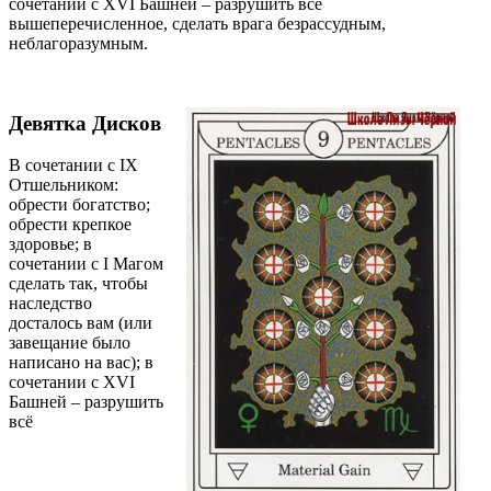
сочетании с ХVI Башней – разрушить всё
вышеперечисленное, сделать врага безрассудным,
неблагоразумным.
Девятка Дисков
В сочетании с IХ
Отшельником:
обрести богатство;
обрести крепкое
здоровье; в
сочетании с I Магом
сделать так, чтобы
наследство
досталось вам (или
завещание было
написано на вас); в
сочетании с ХVI
Башней – разрушить
всё