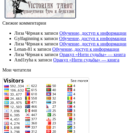
Свежие комментарии
Лиза Чёрная
к записи
Обучение, доступ к информации
Gylfaginning
к записи
Обучение, доступ к информации
Лиза Чёрная
к записи
Обучение, доступ к информации
Lenan-81
к записи
Обучение, доступ к информации
Лиза Чёрная
к записи
Оракул «Нити судьбы» — книга
And1ryha
к записи
Оракул «Нити судьбы» — книга
Мои читатели