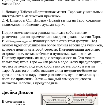
магии Таро:
1. Дональд Тайсон «Портативная магия. Таро как уникальный
инструмент в магической практике».
2. Ч. Цицеро и С.Т. Цицеро «Новый взгляд на Таро: создание
талисманов и общение с духами карт».
Под их впечатлением решила написать собственные
рекомендации по применению каждого аркана в магии Таро.
И
публикую всё в открытом доступе. Под
(О! Невиданная щедрость!)
замком будет опубликована более полная версия для учеников,
которые пошли на второй семестр. Интерпретации довольно
откровенные, не такие белые и пушистые, как в книгах.
Поэтому применять их надо с осторожностью. Это может
только тот, кто в Таро — как рыба в воде. Хочу предупредить,
что всё заточено под мою собственную методику в магии
Таро. А для того, чтобы высшие силы
не дали по башке
не
сделали откат за нарушение равновесия, лучше негативную
часть не применять. Хотя — каждый сам кузнец своего
несчастья. Короче, я предупредила.
Двойка Дисков
В сочетании с