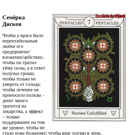
Семёрка
Дисков
Чтобы у врага было
нерентабильным
любое его
предприятие/
вложение/действие,
чтобы он тратил
уйму силы, а в ответ
получал гроши,
чтобы только не
умереть от голода;
чтобы лечение не
приносило пользы –
денег много
тратится на
лекарства, а эффект
– только
поддержание на том
же уровне, чтобы не
стало хуже больному; чтобы враг погряз в лени.