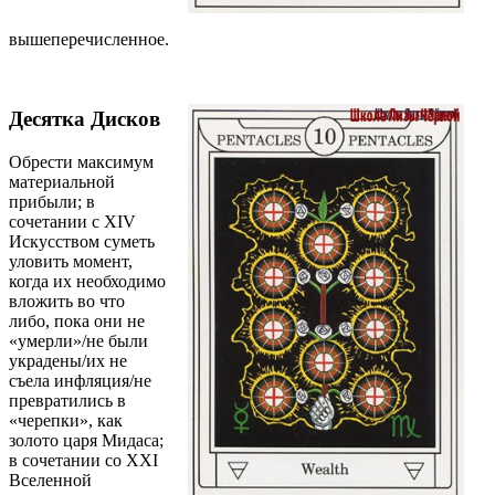
вышеперечисленное.
Десятка Дисков
Обрести максимум
материальной
прибыли; в
сочетании с ХIV
Искусством суметь
уловить момент,
когда их необходимо
вложить во что
либо, пока они не
«умерли»/не были
украдены/их не
съела инфляция/не
превратились в
«черепки», как
золото царя Мидаса;
в сочетании со ХХI
Вселенной