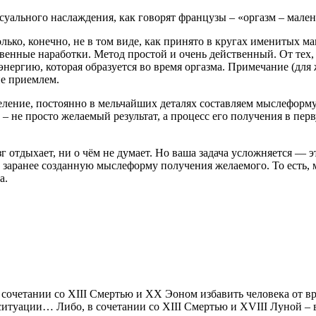
суального наслаждения, как говорят французы – «оргазм – мален
ько, конечно, не в том виде, как принято в кругах именитых ма
твенные наработки. Метод простой и очень действенный. От тех,
энергию, которая образуется во время оргазма. Примечание (для
не приемлем.
еление, постоянно в мельчайших деталях составляем мыслеформ
 не просто желаемый результат, а процесс его получения в перв
г отдыхает, ни о чём не думает. Но ваша задача усложняется — э
е заранее созданную мыслеформу получения желаемого. То есть,
а.
в сочетании со ХIII Смертью и ХХ Эоном избавить человека от 
ситуации… Либо, в сочетании со ХIII Смертью и XVIII Луной – в