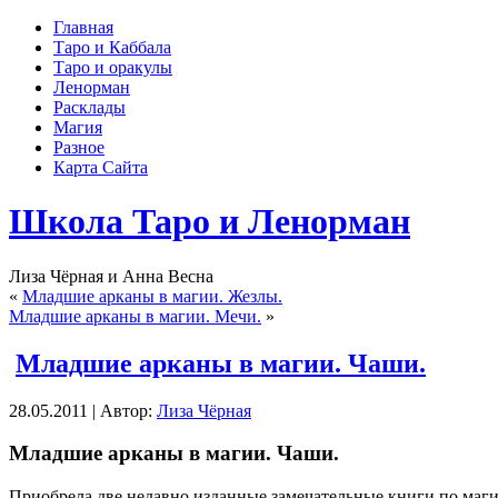
Главная
Таро и Каббала
Таро и оракулы
Ленорман
Расклады
Магия
Разное
Карта Сайта
Школа Таро и Ленорман
Лиза Чёрная и Анна Весна
«
Младшие арканы в магии. Жезлы.
Младшие арканы в магии. Мечи.
»
Младшие арканы в магии. Чаши.
28.05.2011 | Автор:
Лиза Чёрная
Младшие арканы в магии. Чаши.
Приобрела две недавно изданные замечательные книги по маги