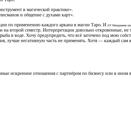
инструмент в магической практике».
алисманов и общение с духами карт».
ции по применению каждого аркана в магии Таро. И
(О! Невиданная ще
и на второй семестр. Интерпретации довольно откровенные, не 
 рыба в воде. Хочу предупредить, что всё заточено под мою соб
ия, лучше негативную часть не применять. Хотя — каждый сам ку
ичные искренние отношения с партнёром по бизнесу или в ином в