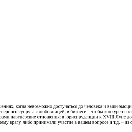
шениях, когда невозможно достучаться до человека и ваши эмоц
верного супруга с любовницей; в бизнесе – чтобы конкурент оста
с вами партнёрские отношения; в юриспруденции к XVIII Луне до
у врагу, либо принимали участие в вашем вопросе и т.д. – из о