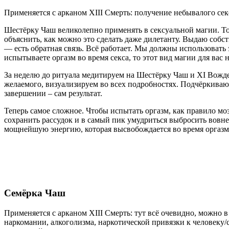
Применяется с арканом ХIII Смерть: получение небывалого сек
Шестёрку Чаш великолепно применять в сексуальной магии. Тол
объяснить, как можно это сделать даже дилетанту. Выдаю собс
— есть обратная связь. Всё работает. Мы должны использовать 
испытываете оргазм во время секса, то этот вид магии для вас 
За неделю до ритуала медитируем на Шестёрку Чаш и XI Вожд
желаемого, визуализируем во всех подробностях. Подчёркиваю –
завершении – сам результат.
Теперь самое сложное. Чтобы испытать оргазм, как правило моз
сохранить рассудок и в самый пик умудриться выбросить вовн
мощнейшую энергию, которая высвобождается во время оргазм
Семёрка Чаш
Применяется с арканом ХIII Смерть: тут всё очевидно, можно 
наркомании, алкоголизма, наркотической привязки к человеку/