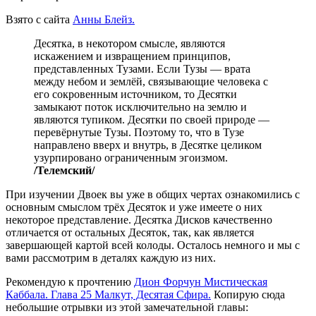
Взято с сайта
Анны Блейз.
Десятка, в некотором смысле, являются
искажением и извращением принципов,
представленных Тузами. Если Тузы — врата
между небом и землёй, связывающие человека с
его сокровенным источником, то Десятки
замыкают поток исключительно на землю и
являются тупиком. Десятки по своей природе —
перевёрнутые Тузы. Поэтому то, что в Тузе
направлено вверх и внутрь, в Десятке целиком
узурпировано ограниченным эгоизмом.
/Телемский/
При изучении Двоек вы уже в общих чертах ознакомились с
основным смыслом трёх Десяток и уже имеете о них
некоторое представление. Десятка Дисков качественно
отличается от остальных Десяток, так, как является
завершающей картой всей колоды. Осталось немного и мы с
вами рассмотрим в деталях каждую из них.
Рекомендую к прочтению
Дион Форчун Мистическая
Каббала. Глава 25 Малкут, Десятая Сфира.
Копирую сюда
небольшие отрывки из этой замечательной главы: