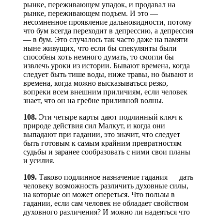
рынке, переживающем упадок, и продавал на
рынке, переживающем подъем. И это —
несомненное проявление дальновидности, потому
что бум всегда переходит в депрессию, а депрессия
— в бум. Это случалось так часто даже на памяти
ныне живущих, что если бы спекулянты были
способны хоть немного думать, то смогли бы
извлечь уроки из истории. Бывают времена, когда
следует быть тише воды, ниже травы, но бывают и
времена, когда можно высказываться резко,
вопреки всем внешним приличиям, если человек
знает, что он на гребне приливной волны.
108.
Эти четыре карты дают подлинный ключ к
природе действия сил Малкут, и когда они
выпадают при гадании, это значит, что следует
быть готовым к самым крайним превратностям
судьбы и заранее сообразовать с ними свои планы
и усилия.
109.
Таково подлинное назначение гадания — дать
человеку возможность различить духовные силы,
на которые он может опереться. Что пользы в
гадании, если сам человек не обладает свойством
духовного различения? И можно ли надеяться что