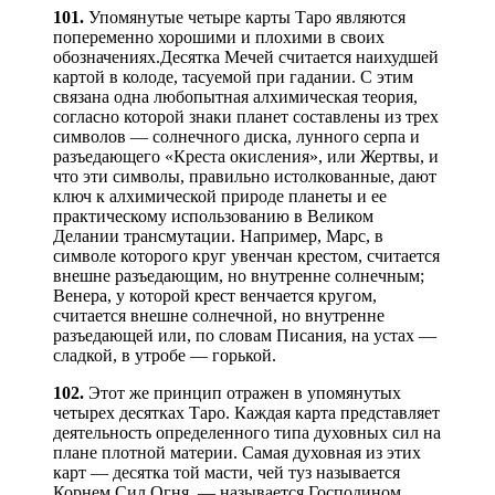
101.
Упомянутые четыре карты Таро являются
попеременно хорошими и плохими в своих
обозначениях.Десятка Мечей считается наихудшей
картой в колоде, тасуемой при гадании. С этим
связана одна любопытная алхимическая теория,
согласно которой знаки планет составлены из трех
символов — солнечного диска, лунного серпа и
разъедающего «Креста окисления», или Жертвы, и
что эти символы, правильно истолкованные, дают
ключ к алхимической природе планеты и ее
практическому использованию в Великом
Делании трансмутации. Например, Марс, в
символе которого круг увенчан крестом, считается
внешне разъедающим, но внутренне солнечным;
Венера, у которой крест венчается кругом,
считается внешне солнечной, но внутренне
разъедающей или, по словам Писания, на устах —
сладкой, в утробе — горькой.
102.
Этот же принцип отражен в упомянутых
четырех десятках Таро. Каждая карта представляет
деятельность определенного типа духовных сил на
плане плотной материи. Самая духовная из этих
карт — десятка той масти, чей туз называется
Корнем Сил Огня, — называется Господином