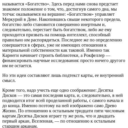
называется «Богатство». Здесь перед нами снова предстает
знакомое положение о том, что, достигнув самого дна, мы
тотчас оказываемся на вершине: «Богатством» управляет
Меркурий в Деве. Накопившись свыше некоторого предела,
богатство либо становится совершенно инертным и,
следовательно, перестает быть богатством, либо же ему
приходится призвать на помощь интеллект, способный
правильно им распорядиться. Последнее же по определению
совершается в сферах, уже не имеющих отношения к
материальной собственности как таковой. Именно так
Карнеги начинает строить библиотеки, а Рокфеллер —
финансировать научные исследования: просто ничего другого
им не остается.
Но эти идеи составляют лишь подтекст карты, ее внутренний
смысл.
Кроме того, надо учесть еще одно соображение: Десятка
Дисков — это самая последняя карта, и, следовательно, в ней
подводится итог всей проделанной работы, с самого начала и
до конца. Именно поэтому на ней изображено само Древо
Жизни. По отношению к остальным тридцати пяти числовым
картам Десятка Дисков играет ту же роль, что и двадцать
первый аркан, Вселенная, — по отношению к остальным
старшим арканам.