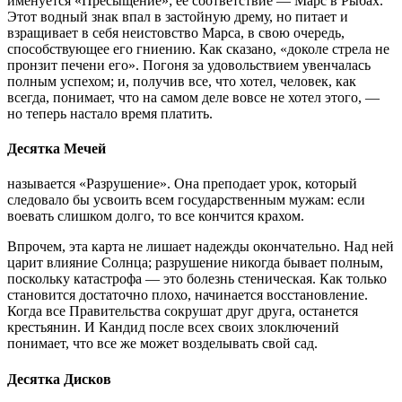
именуется «Пресыщение»; ее соответствие — Марс в Рыбах.
Этот водный знак впал в застойную дрему, но питает и
взращивает в себя неистовство Марса, в свою очередь,
способствующее его гниению. Как сказано, «доколе стрела не
пронзит печени его». Погоня за удовольствием увенчалась
полным успехом; и, получив все, что хотел, человек, как
всегда, понимает, что на самом деле вовсе не хотел этого, —
но теперь настало время платить.
Десятка Мечей
называется «Разрушение». Она преподает урок, который
следовало бы усвоить всем государственным мужам: если
воевать слишком долго, то все кончится крахом.
Впрочем, эта карта не лишает надежды окончательно. Над ней
царит влияние Солнца; разрушение никогда бывает полным,
поскольку катастрофа — это болезнь стеническая. Как только
становится достаточно плохо, начинается восстановление.
Когда все Правительства сокрушат друг друга, останется
крестьянин. И Кандид после всех своих злоключений
понимает, что все же может возделывать свой сад.
Десятка Дисков