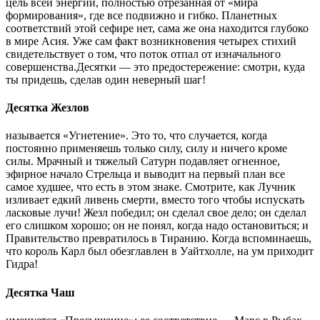
цель всей энергии, полностью отрезанная от «мира
формирования», где все подвижно и гибко. Планетных
соответствий этой сефире нет, сама же она находится глубоко
в мире Асия. Уже сам факт возникновения четырех стихий
свидетельствует о том, что поток отпал от изначального
совершенства.Десятки — это предостережение: смотри, куда
ты придешь, сделав один неверный шаг!
Десятка Жезлов
называется «Угнетение». Это то, что случается, когда
постоянно применяешь только силу, силу и ничего кроме
силы. Мрачный и тяжелый Сатурн подавляет огненное,
эфирное начало Стрельца и выводит на первый план все
самое худшее, что есть в этом знаке. Смотрите, как Лучник
изливает едкий ливень смерти, вместо того чтобы испускать
ласковые лучи! Жезл победил; он сделал свое дело; он сделал
его слишком хорошо; он не понял, когда надо остановиться; и
Правительство превратилось в Тиранию. Когда вспоминаешь,
что король Карл был обезглавлен в Уайтхолле, на ум приходит
Гидра!
Десятка Чаш