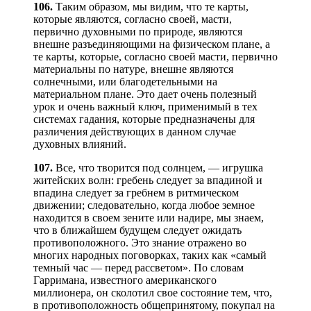
106.
Таким образом, мы видим, что те карты,
которые являются, согласно своей, масти,
первично духовными по природе, являются
внешне разъединяющими на физическом плане, а
те карты, которые, согласно своей масти, первично
материальны по натуре, внешне являются
солнечными, или благодетельными на
материальном плане. Это дает очень полезный
урок и очень важный ключ, применимый в тех
системах гадания, которые предназначены для
различения действующих в данном случае
духовных влияний.
107.
Все, что творится под солнцем, — игрушка
житейских волн: гребень следует за впадиной и
впадина следует за гребнем в ритмическом
движении; следовательно, когда любое земное
находится в своем зените или надире, мы знаем,
что в ближайшем будущем следует ожидать
противоположного. Это знание отражено во
многих народных поговорках, таких как «самый
темный час — перед рассветом». По словам
Гарримана, известного американского
миллионера, он сколотил свое состояние тем, что,
в противоположность общепринятому, покупал на