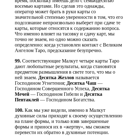
время, поскольку имеешь дело с семьюдесятью
восемью картами. Но сделав это однажды,
оператор может брать в руки карты со
значительной степенью уверенности в том, что его
подсознание непроизвольно выберет при сдаче те
карты, которые относятся к содержанию вопроса.
Что именно влияет на тасовку и сдачу карт, мы
точно не знаем, но одно можно сказать
определенно: когда установлен контакт с Великим
Ангелом Таро, предсказание безупречно.
99.
Соответствующие Малкут четыре карты Таро
дают любопытные результаты, когда становятся
предметом размышления в свете того, что мы о
ней знаем.
Десятка Жезлов
называется
Господином Угнетения;
Десятка Чаш
—
Господином Совершенного Успеха,
Десятка
Мечей
— Господином Гибели и
Десятка
Пентаклей
— Господином Богатства.
100.
Как мы уже видели, именно в Малкут
духовные силы приходят к своему осуществлению
на плане формы, и только взяв завершенные
формы и принося их в «жертву», мы сможем
перевести их обратно в духовные потенции.