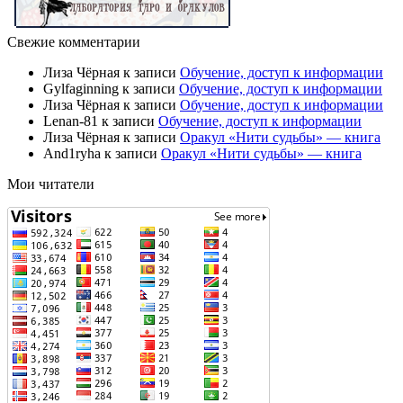
Свежие комментарии
Лиза Чёрная
к записи
Обучение, доступ к информации
Gylfaginning
к записи
Обучение, доступ к информации
Лиза Чёрная
к записи
Обучение, доступ к информации
Lenan-81
к записи
Обучение, доступ к информации
Лиза Чёрная
к записи
Оракул «Нити судьбы» — книга
And1ryha
к записи
Оракул «Нити судьбы» — книга
Мои читатели