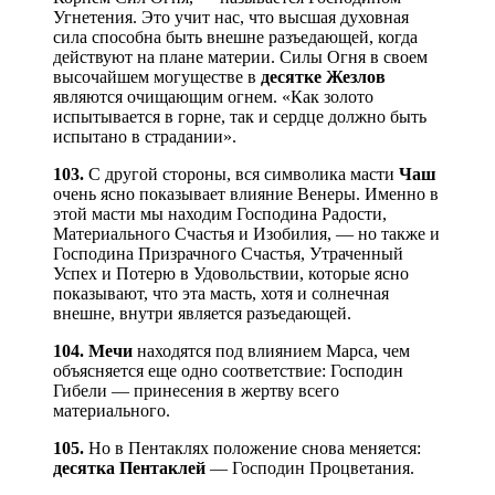
Угнетения. Это учит нас, что высшая духовная
сила способна быть внешне разъедающей, когда
действуют на плане материи. Силы Огня в своем
высочайшем могуществе в
десятке Жезлов
являются очищающим огнем. «Как золото
испытывается в горне, так и сердце должно быть
испытано в страдании».
103.
С другой стороны, вся символика масти
Чаш
очень ясно показывает влияние Венеры. Именно в
этой масти мы находим Господина Радости,
Материального Счастья и Изобилия, — но также и
Господина Призрачного Счастья, Утраченный
Успех и Потерю в Удовольствии, которые ясно
показывают, что эта масть, хотя и солнечная
внешне, внутри является разъедающей.
104.
Мечи
находятся под влиянием Марса, чем
объясняется еще одно соответствие: Господин
Гибели — принесения в жертву всего
материального.
105.
Но в Пентаклях положение снова меняется:
десятка Пентаклей
— Господин Процветания.