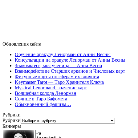
Обновления сайта
Обучение оракулу Ленорман от Анны Весны
Консультации на оракуле Ленорман от Анны Весны
Знакомьтесь, моя ученица — Анна Весна
Взаимодействие Старших арканов и Числовых карт
Фигурные карты по сферам их влияния
Keymaster Tarot — Таро Хранителя Ключа
Mystical Lenormand, значение карт
Волшебная колода Ленорман
Солнце в Таро Бафомета
Обыкновенный фашизм…
Рубрики
Рубрики
Баннеры