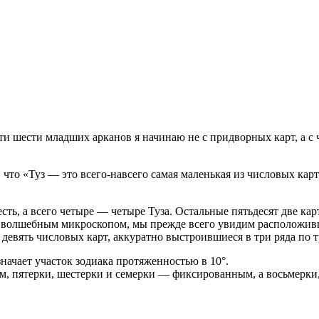
ти шести младших арканов я начинаю не с придворных карт, а с 
, что «Туз — это всего-навсего самая маленькая из числовых карт
сть, а всего четыре — четыре Туза. Остальные пятьдесят две ка
од волшебным микроскопом, мы прежде всего увидим расположив
 девять числовых карт, аккуратно выстроившиеся в три ряда по т
начает участок зодиака протяженностью в 10°.
м, пятерки, шестерки и семерки — фиксированным, а восьмерки