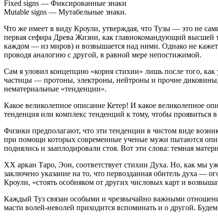
Fixed signs — Фиксированные знаки
Mutable signs — Мутабельные знаки.
Что же имеет в виду Кроули, утверждая, что Тузы — это не сам
первая сефира Древа Жизни, как главнокомандующий высшей тр
каждом — из миров) и возвышается над ними. Однако не кажетс
проводя аналогию с другой, в равной мере непостижимой.
Сам я уловил концепцию «корня стихии» лишь после того, как
частицы — протоны, электроны, нейтроны и прочие диковины, 
нематериальные «тенденции».
Какое великолепное описание Кетер! И какое великолепное опи
тенденция или комплекс тенденций к тому, чтобы проявиться в
Физики предполагают, что эти тенденции в чистом виде возни
при помощи которых современные ученые мужи пытаются описа
поднялись и зааплодировали стоя. Вот эти слова: темная матер
XX аркан Таро, Эон, соответствует стихии Духа. Но, как мы уж
заключено указание на то, что первозданная обитель духа — ог
Кроули, «стоять особняком от других числовых карт и возвыша
Каждый Туз связан особыми и чрезвычайно важными отношениям
масти волей-неволей приходится вспоминать и о другой. Будем