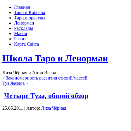
Главная
Таро и Каббала
Таро и оракулы
Ленорман
Расклады
Магия
Разное
Карта Сайта
Школа Таро и Ленорман
Лиза Чёрная и Анна Весна
«
Закономерность развития стихий/мастей
Туз Жезлов
»
Четыре Туза, общий обзор
25.05.2011 | Автор:
Лиза Чёрная