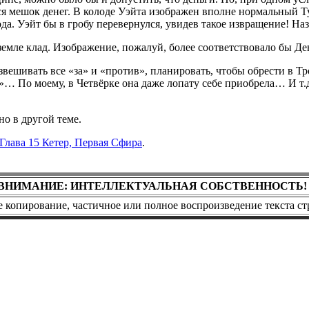
ится мешок денег. В колоде Уэйта изображен вполне нормальный Т
а. Уэйт бы в гробу перевернулся, увидев такое извращение! Назв
емле клад. Изображение, пожалуй, более соответствовало бы Дев
взвешивать все «за» и «против», планировать, чтобы обрести в 
»… По моему, в Четвёрке она даже лопату себе приобрела… И т.д
но в другой теме.
Глава 15 Кетер, Первая Сфира
.
ВНИМАНИЕ: ИНТЕЛЛЕКТУАЛЬНАЯ СОБСТВЕННОСТЬ!
копирование, частичное или полное воспроизведение текста ст