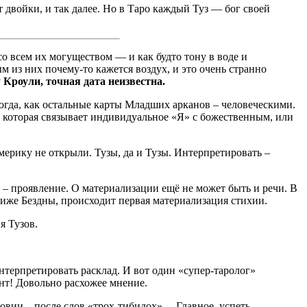
двойки, и так далее. Но в Таро каждый Туз — бог своей
со всем их могуществом — и как будто тону в воде и
м из них почему-то кажется воздух, и это очень странно
Кроули, точная дата неизвестна.
огда, как остальные карты Младших арканов – человеческими.
 которая связывает индивидуальное «Я» с божественным, или
мерику не открыли. Тузы, да и Тузы. Интерпретировать –
о – проявление. О материализации ещё не может быть и речи. В
ниже Бездны, происходит первая материализация стихии.
я Тузов.
нтерпретировать расклад. И вот один «супер-таролог»
нт! Довольно расхожее мнение.
ловии – после слов «трох-тибидох»… Главное, успеть