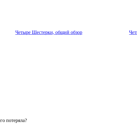
Четыре Шестерки, общий обзор
Чет
его потеряла?