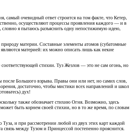
я, самый очевидный ответ строится на том факте, что Кетер,
бственно, осуществляют процессы проявления каждого — и в
ак, словно я пытаюсь разъяснить одну непостижимую идею,
ь природу материи. Составные элементы атомов (субатомные
 являются материей: их можно описать лишь как некие
е соответствующей стихии. Туз Жезлов — это не сам огонь, но
 после Большого взрыва. Правы они или нет, но самих слов,
орения, достаточно, чтобы мистики всех направлений и школ
товьтесь) дух!
оскольку также обозначает стихию Огня. Возможно, здесь
 может быть корнем своей стихии, но в то же время, по словам
Туза, и при рассмотрении любой из двух этих карт каждой
та связь между Тузом и Принцессой постепенно прояснится.