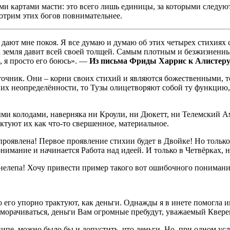
 картами масти: это всего лишь единицы, за которыми следуют 
отрим этих богов повнимательнее.
е дают мне покоя. Я все думаю и думаю об этих четырех стихиях 
, а земля давит всей своей толщей. Самым плотным и безжизненны
, я просто его боюсь». —
Из письма Фриды Харрис к Алистеру 
точник. Они – корни своих стихий и являются божественными, т
их неопределённости, то Тузы олицетворяют собой ту функцию,
ными колодами, наверняка ни Кроули, ни Дюкетт, ни Телемский А
ктуют их как что-то свершенное, материальное.
 проявлена! Первое проявление стихии будет в Двойке! Но тольк
нимание и начинается Работа над идеей. И только в Четвёрках, 
нелепа! Хочу привести пример такого вот ошибочного понимани
его упорно трактуют, как деньги. Однажды я в инете помогла и
аморачиваться, деньги Вам огромные пребудут, уважаемый Квере
ипе, можно было бы и допустить, что деньги. Но, при одном ус