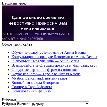
Вводный урок
Обновления сайта
Обучение оракулу Ленорман от Анны Весны
Консультации на оракуле Ленорман от Анны Весны
Знакомьтесь, моя ученица — Анна Весна
Взаимодействие Старших арканов и Числовых карт
Фигурные карты по сферам их влияния
Keymaster Tarot — Таро Хранителя Ключа
Mystical Lenormand, значение карт
Волшебная колода Ленорман
Солнце в Таро Бафомета
Обыкновенный фашизм…
Рубрики
Рубрики