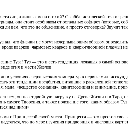
и стихии, а лишь семена стихий? С каббалистической точки зрени
иады, она стоит особняком от остальных сефирот (которые, со
я ли вам, что это не объяснение, а просто отговорка? Звучит т
 узнал, что физики не могут исчерпывающим образом определит
вроде кварков, чармовых кварков и кварк-глюонной плазмы) не
сание Туза! Туз — это и есть тенденция, лежащая в самой основ
 виде огня и масти Жезлов.
кли в условиях сверхвысоких температур в первые миллисекунды
ть эти тенденции предбытия, витавшие в раскаленной топке тв
ия, мана, «вещество сознания», квинтэссенция и (внимание, приго
е знаем, он несет двойную нагрузку на Древе Жизни и в Таро, п
онь самого Творения, а также пояснение того, каким образом Туз
ться над ними».
и с Принцессой своей масти. Принцесса — это престол своего 
 надеяться, что по мере изучения придворных и числовых карт э