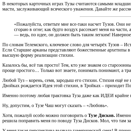
В некоторых карточных играх Тузы считаются самыми младшими
масти, заслуживающий всяческого уважения. Давайте же рассм
«Пожалуйста, ответьте мне все-таки насчет Тузов. Они н
сгораю в огне; как будто воздух рассекает меня на части
— ведь, по идее, он должен быть таким легким! Наверное
По словам Телемского, ключевое слово для четырёх Тузов – Ис
Если Старшие арканы представляют божественные архетипы в 
высшую форму реализации стихии.
Казалось бы, всё так просто! Тем, кто уже знаком со староэон
проще простого… Только вот знаете, понимать понимают, а тра
Любой Туз – корень, семя, зародыш его стихии. Стихия ещё не
Двойках рождается Идея этой стихии, в Тройках – приходит По
Именно поэтому любая трактовка Туза даже как ИДЕИ крайне 
Ну, допустим, о Тузе Чаш могут сказать – «Любовь».
Хотя, пожалуй особо можно поговорить о
Тузе Дисков.
Именно 
решила поправить меня по поводу Туза Дисков. Мол, что там з
У меня такая перспектива вызвала гомерический смех! В принц