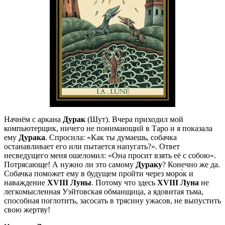
Начнём с аркана
Дурак
(Шут). Вчера приходил мой
компьютерщик, ничего не понимающий в Таро и я показала
ему
Дурака
. Спросила: «Как ты думаешь, собачка
останавливает его или пытается напугать?». Ответ
несведущего меня ошеломил: «Она просит взять её с собою».
Потрясающе! А нужно ли это самому
Дураку
? Конечно же да.
Собачка поможет ему в будущем пройти через моро́к и
наваждение
XVIII Луны
. Потому что здесь
XVIII Луна
не
легкомысленная Уэйтовская обманщица, а ядовитая тьма,
способная поглотить, засосать в трясину ужасов, не выпустить
свою жертву!