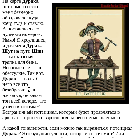
На карте
Дурака
нет номера и это
меня безмерно
обрадовало: куда
хочу, туда и ставлю!
А поставлю я его
нулевым номером.
Имхо! Я кроулианец
и для меня
Дурак-
Шут
на пути
Шин
— как красная
тряпка для быка.
Несогласные — не
обессудьте. Так вот,
Дурак
— ноль. С
него всё это
безобразие 🙂 и
началось, он задаёт
тон всей колоде. Что
у него в котомке?
Безграничный потенциал, который будет проявляться в
арканах в процессе взросления нашего несмышлёныша.
А какой тональности, если можно так выразиться, потенциал
Дурака
? Это будущий учёный, который спасёт мир? Или