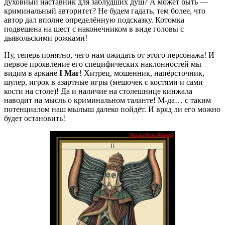
духовный наставник для заблудших душ? А может быть —
криминальный авторитет? Не будем гадать, тем более, что
автор дал вполне определённую подсказку. Котомка
подвешена на шест с наконечником в виде головы с
дьявольскими рожками!
Ну, теперь понятно, чего нам ожидать от этого персонажа! И
первое проявление его специфических наклонностей мы
видим в аркане
I Маг
! Хитрец, мошенник, напёрсточник,
шулер, игрок в азартные игры (мешочек с костями и сами
кости на столе)! Да и наличие на столешнице кинжала
наводит на мысль о криминальном таланте! М-да… с таким
потенциалом наш мылыш далеко пойдёт. И вряд ли его можно
будет остановить!