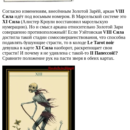
Согласно изменениям, внесённым Золотой Зарёй, аркан
VIII
Сила
идёт под восьмым номером. В Марсельской системе это
XI Сила
(Алистер Кроули восстановил марсельскую
нумерацию). Но и смысл аркана относительно Золотой Зари
совершенно противоположный! Если Уэйтовская
VIII Сила
достигла такой стадии сомосовершенствования, что способна
подавлять бушующие страсти, то в колоде
Le Tarot noir
девушка в карте
XI Сила
наоборот, раскрепощает свои
страсти! И почему я не удивлена с такой-то
II Папессой!?
Сравните положение рук на пасти зверя в обеих картах.