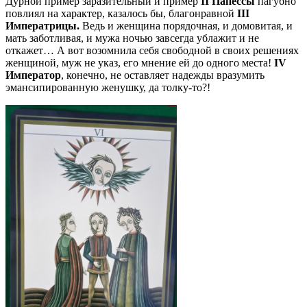
Дурной пример заразительный и пример
II Папессы
пагубно
повлиял на характер, казалось бы, благонравной
III
Императрицы.
Ведь и женщина порядочная, и домовитая, и
мать заботливая, и мужа ночью завсегда ублажит и не
откажет… А вот возомнила себя свободной в своих решениях
женщиной, муж не указ, его мнение ей до одного места!
IV
Император
, конечно, не оставляет надежды вразумить
эмансипированную женушку, да толку-то?!