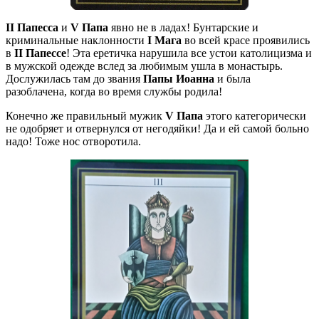
II Папесса
и
V Папа
явно не в ладах! Бунтарские и
криминальные наклонности
I Мага
во всей красе проявились
в
II Папессе
! Эта еретичка нарушила все устои католицизма и
в мужской одежде вслед за любимым ушла в монастырь.
Дослужилась там до звания
Папы Иоанна
и была
разоблачена, когда во время службы родила!
Конечно же правильный мужик
V Папа
этого категорически
не одобряет и отвернулся от негодяйки! Да и ей самой больно
надо! Тоже нос отворотила.