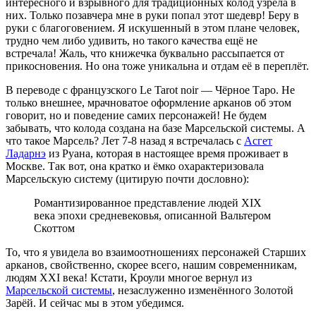
интересного и взрывного для традиционных колод узрела в
них. Только позавчера мне в руки попал этот шедевр! Беру в
руки с благоговением. Я искушенный в этом плане человек,
трудно чем либо удивить, но такого качества ещё не
встречала! Жаль, что книжечка буквально рассыпается от
прикосновения. Но она тоже уникальна и отдам её в переплёт.
В переводе с французского Le Tarot noir — Чёрное Таро. Не
только внешнее, мрачноватое оформление арканов об этом
говорит, но и поведение самих персонажей! Не будем
забывать, что колода создана на базе Марсельской системы. А
что такое Марсель? Лет 7-8 назад я встречалась с
Асгет
Ладарнэ
из Руана, которая в настоящее время проживает в
Москве. Так вот, она кратко и ёмко охарактеризовала
Марсельскую систему (цитирую почти дословно):
Романтизированное представление людей XIX
века эпохи средневековья, описанной Вальтером
Скоттом
То, что я увидела во взаимоотношениях персонажей Старших
арканов, свойственно, скорее всего, нашим современникам,
людям XXI века! Кстати, Кроули многое вернул из
Марсельской системы
, незаслуженно изменённого Золотой
Зарёй. И сейчас мы в этом убедимся.