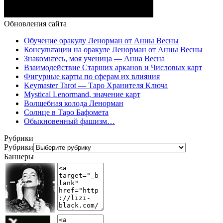
Обновления сайта
Обучение оракулу Ленорман от Анны Весны
Консультации на оракуле Ленорман от Анны Весны
Знакомьтесь, моя ученица — Анна Весна
Взаимодействие Старших арканов и Числовых карт
Фигурные карты по сферам их влияния
Keymaster Tarot — Таро Хранителя Ключа
Mystical Lenormand, значение карт
Волшебная колода Ленорман
Солнце в Таро Бафомета
Обыкновенный фашизм…
Рубрики
Рубрики
Баннеры