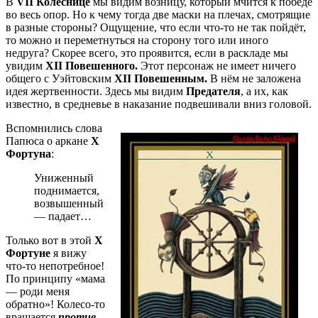
В
VII Колеснице
мы видим возницу, который мчится к победе
во весь опор. Но к чему тогда две маски на плечах, смотрящие
в разные стороны? Ощущение, что если что-то не так пойдёт,
то можно и переметнуться на сторону того или иного
недруга? Скорее всего, это проявится, если в раскладе мы
увидим
XII Повешенного.
Этот персонаж не имеет ничего
общего с Уэйтовским
XII Повешенным.
В нём не заложена
идея жертвенности. Здесь мы видим
Предателя
, а их, как
известно, в средневье в наказание подвешивали вниз головой.
Вспомнились слова
Папюса о аркане
Х
Фортуна
:
Униженный
поднимается,
возвышенный
— падает…
Только вот в этой
Х
Фортуне
я вижу
что-то непотребное!
По принципу «мама
— роди меня
обратно»! Колесо-то
вращается
против