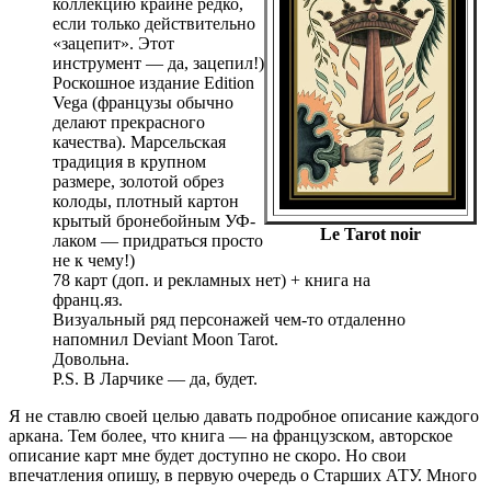
коллекцию крайне редко,
если только действительно
«зацепит». Этот
инструмент — да, зацепил!)
Роскошное издание Edition
Vega (французы обычно
делают прекрасного
качества). Марсельская
традиция в крупном
размере, золотой обрез
колоды, плотный картон
крытый бронебойным УФ-
Le Tarot noir
лаком — придраться просто
не к чему!)
78 карт (доп. и рекламных нет) + книга на
франц.яз.
Визуальный ряд персонажей чем-то отдаленно
напомнил Deviant Moon Tarot.
Довольна.
P.S. В Ларчике — да, будет.
Я не ставлю своей целью давать подробное описание каждого
аркана. Тем более, что книга — на французском, авторское
описание карт мне будет доступно не скоро. Но свои
впечатления опишу, в первую очередь о Старших АТУ. Много