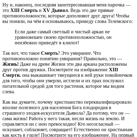
Ну и, наконец, последняя заинтересовавшая меня парочка —
это
XIII Смерть
и
XV Дьявол
. Ведь это две прямые
противоположности, которые дополняют друг друга! Чтобы
вы поняли, на чём я основываюсь, приведу слова Телемского:
Если даже самый светлый и чистый аркан не
уравновешен своею противоположностью, он
неизбежно приведёт в клипот!
Так вот, что такое
Смерть
? Это умирание. Что
противоположно понятию умирания? Правильно, это —
Жизнь!
Даже на древе Жизни эти два аркана расположены
друг против дружки. Посмотрите на изображение
XIII
Смерти.
она выкашивает тянущиеся к ней руки покойничков
для того, чтобы они умерли, истлели и их прах послужил
питательной средой для того растения, которое мы видим
слева.
Как вы думаете, почему христианство переквалифицировало
вполне полезного для населения Бога плодородия в
страшного злодея-искусителя Дьявола? Да потому, что он —
сама жизнь! Работа у него такая, несли жизнь на землю. И
справляется он с нею превосходно! Кто несогласный —
искушает, соблазняет, совращает! Естественно он христианам
как кость в горле! Посмотрите на его изображение. На первый