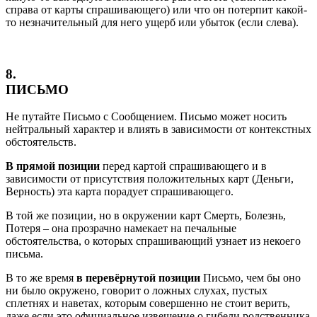
справа от карты спрашивающего) или что он потерпит какой-
то незначительный для него ущерб или убыток (если слева).
8.
ПИСЬМО
Не путайте Письмо с Сообщением. Письмо может носить
нейтральный характер и влиять в зависимости от контекстных
обстоятельств.
В прямой позиции
перед картой спрашивающего и в
зависимости от присутствия положительных карт (Деньги,
Верность) эта карта порадует спрашивающего.
В той же позиции, но в окружении карт Смерть, Болезнь,
Потеря – она прозрачно намекает на печальные
обстоятельства, о которых спрашивающий узнает из некоего
письма.
В то же время
в перевёрнутой позиции
Письмо, чем бы оно
ни было окружено, говорит о ложных слухах, пустых
сплетнях и наветах, которым совершенно не стоит верить,
даже если это официальное извещение о гибели родственника