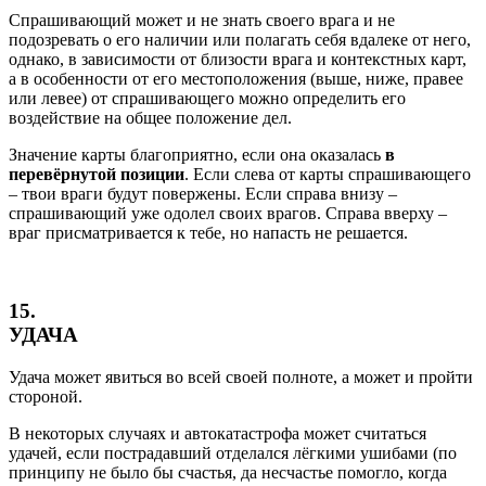
Спрашивающий может и не знать своего врага и не
подозревать о его наличии или полагать себя вдалеке от него,
однако, в зависимости от близости врага и контекстных карт,
а в особенности от его местоположения (выше, ниже, правее
или левее) от спрашивающего можно определить его
воздействие на общее положение дел.
Значение карты благоприятно, если она оказалась
в
перевёрнутой позиции
. Если слева от карты спрашивающего
– твои враги будут повержены. Если справа внизу –
спрашивающий уже одолел своих врагов. Справа вверху –
враг присматривается к тебе, но напасть не решается.
15.
УДАЧА
Удача может явиться во всей своей полноте, а может и пройти
стороной.
В некоторых случаях и автокатастрофа может считаться
удачей, если пострадавший отделался лёгкими ушибами (по
принципу не было бы счастья, да несчастье помогло, когда