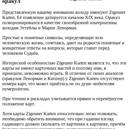
оракул
Представленную вашему вниманию колоду именуют Zigeuner
Karten. Её появление датируется началом XIX века. Оракул
позиционировался в качестве своеобразной альтернативы
колодам Эттейлы и Марии Ленорман.
Простые и понятные символы, определяющие всю
человеческую жизнь, сочетаясь, дают на редкость понятные и
конкретные ответы на вопросы, которые ставит перед
человеком Судьба.
Интересной особенностью Zigeuner Karten является то, что эти
карты не имеют карточных мастей и поэтому ими, в
принципе, невозможно играть. В отличии от своих аналогов
(оракулов Ленорман и Киппер) у Zigeuner Karten отсутствуют
номера карт, что может прийтись не по душе любителям
нумерологии.
При чтении в раскладах учитывается прямое и перевёрнутое
положение карт.
Хотя карты Zigeuner Karten относительно легко толковать,
необходимо обратить внимание, что при гадании взгляд
гадающего должен скользить от картинки к картинке, причём