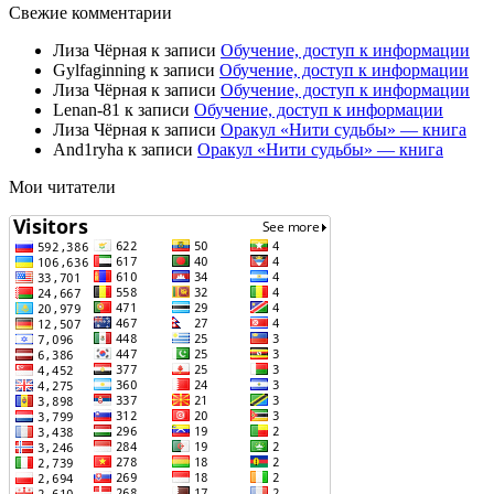
Свежие комментарии
Лиза Чёрная
к записи
Обучение, доступ к информации
Gylfaginning
к записи
Обучение, доступ к информации
Лиза Чёрная
к записи
Обучение, доступ к информации
Lenan-81
к записи
Обучение, доступ к информации
Лиза Чёрная
к записи
Оракул «Нити судьбы» — книга
And1ryha
к записи
Оракул «Нити судьбы» — книга
Мои читатели