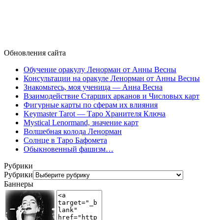
Обновления сайта
Обучение оракулу Ленорман от Анны Весны
Консультации на оракуле Ленорман от Анны Весны
Знакомьтесь, моя ученица — Анна Весна
Взаимодействие Старших арканов и Числовых карт
Фигурные карты по сферам их влияния
Keymaster Tarot — Таро Хранителя Ключа
Mystical Lenormand, значение карт
Волшебная колода Ленорман
Солнце в Таро Бафомета
Обыкновенный фашизм…
Рубрики
Рубрики
Баннеры