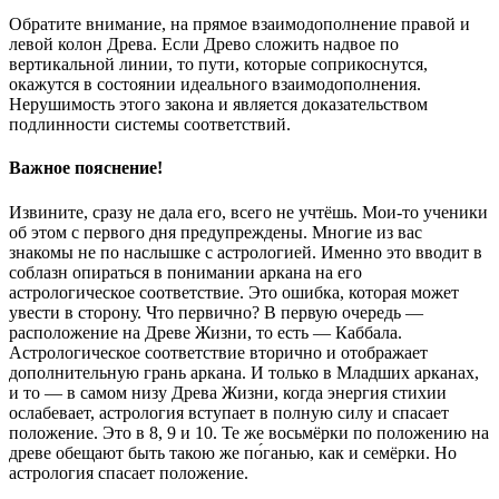
Обратите внимание, на прямое взаимодополнение правой и
левой колон Древа. Если Древо сложить надвое по
вертикальной линии, то пути, которые соприкоснутся,
окажутся в состоянии идеального взаимодополнения.
Нерушимость этого закона и является доказательством
подлинности системы соответствий.
Важное пояснение!
Извините, сразу не дала его, всего не учтёшь. Мои-то ученики
об этом с первого дня предупреждены. Многие из вас
знакомы не по наслышке с астрологией. Именно это вводит в
соблазн опираться в понимании аркана на его
астрологическое соответствие. Это ошибка, которая может
увести в сторону. Что первично? В первую очередь —
расположение на Древе Жизни, то есть — Каббала.
Астрологическое соответствие вторично и отображает
дополнительную грань аркана. И только в Младших арканах,
и то — в самом низу Древа Жизни, когда энергия стихии
ослабевает, астрология вступает в полную силу и спасает
положение. Это в 8, 9 и 10. Те же восьмёрки по положению на
древе обещают быть такою же по́ганью, как и семёрки. Но
астрология спасает положение.