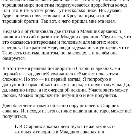
тарошном мире под этим подразумевается проработка колод
или что-нить в этом роде. Тут несколько иное. Но, думаю,
будет полезно поучаствовать и Кроулианцам, и иной
тарошной братии. Так вот, с чего пришла мне эта идея.
Недавно я опубликовала две статьи о Младших арканах и
влиянии стихий в развитии Младших арканов. Убедилась, что
это оказалось интересным и полезным для многих моих
френдов. По крайней мере, люди задумались и увидели, что в
Таро есть система, при том, не на словах, а и на чём она
базируется.
В этой теме я решила поговорить о Старших арканах. На
первый взгляд для неКроулианцев всё может показаться
сложным. Но это — на первый взгляд. Я попробую в
доступной форме объяснить суть игры, которую задумала. Да,
да, именно игры, а не очередной лекции. Участвовать может
любой. Можно подключить интуицию и всё получится.
Для облегчения задачи объясню пару деталей о Старших
арканах. И, исходя из этого, плюс ваше знание таро, может всё
получиться.
1.
В Старших арканах действуют те же законы, о
которых я говорила в Младших арканах и в