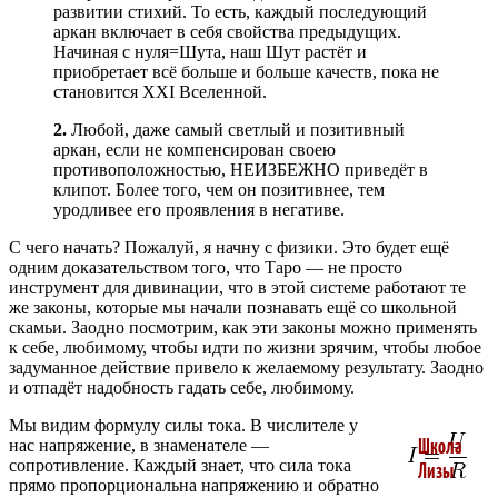
развитии стихий. То есть, каждый последующий
аркан включает в себя свойства предыдущих.
Начиная с нуля=Шута, наш Шут растёт и
приобретает всё больше и больше качеств, пока не
становится XXI Вселенной.
2.
Любой, даже самый светлый и позитивный
аркан, если не компенсирован своею
противоположностью, НЕИЗБЕЖНО приведёт в
клипот. Более того, чем он позитивнее, тем
уродливее его проявления в негативе.
С чего начать? Пожалуй, я начну с физики. Это будет ещё
одним доказательством того, что Таро — не просто
инструмент для дивинации, что в этой системе работают те
же законы, которые мы начали познавать ещё со школьной
скамьи. Заодно посмотрим, как эти законы можно применять
к себе, любимому, чтобы идти по жизни зрячим, чтобы любое
задуманное действие привело к желаемому результату. Заодно
и отпадёт надобность гадать себе, любимому.
Мы видим формулу силы тока. В числителе у
нас напряжение, в знаменателе —
сопротивление. Каждый знает, что сила тока
прямо пропорциональна напряжению и обратно