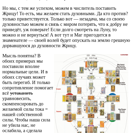
Но мы, с тем же успехом, можем в числитель поставить
Жрицу! То есть, мы желаем стать духовными. Да кто против?
только приветствуется. Только вот — незадача, мы со своею
духовностью можем и связь с миром потерять, что к добру не
приведёт, уж поверьте! Если долго смотреть на Луну, то
можно и не вернуться! А вот тут и Маг пригодится в
знаменателе — своей волей будет опускать на землю грешную
дорвавшуюся до духовности Жрицу.
Мысль понятна? В
обоих примерах мы
поставили вполне
нормальные цели. И в
обоих случаях может
быть перегиб. И только
сопротивление помогает
всё
устаканить
уравновесить,
скомпенсировать до
желаемой силы тока =
нашей собственной
силы. Чтобы наша сила
не убила нас, не
ослабила, а сделала