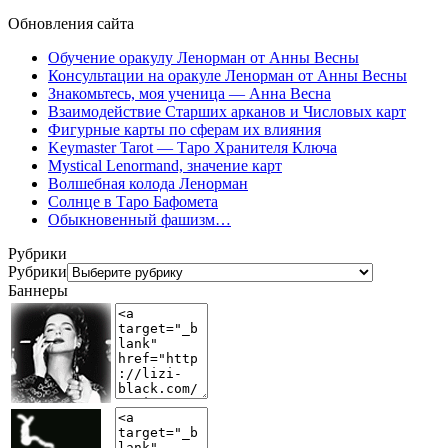
Обновления сайта
Обучение оракулу Ленорман от Анны Весны
Консультации на оракуле Ленорман от Анны Весны
Знакомьтесь, моя ученица — Анна Весна
Взаимодействие Старших арканов и Числовых карт
Фигурные карты по сферам их влияния
Keymaster Tarot — Таро Хранителя Ключа
Mystical Lenormand, значение карт
Волшебная колода Ленорман
Солнце в Таро Бафомета
Обыкновенный фашизм…
Рубрики
Рубрики
Баннеры