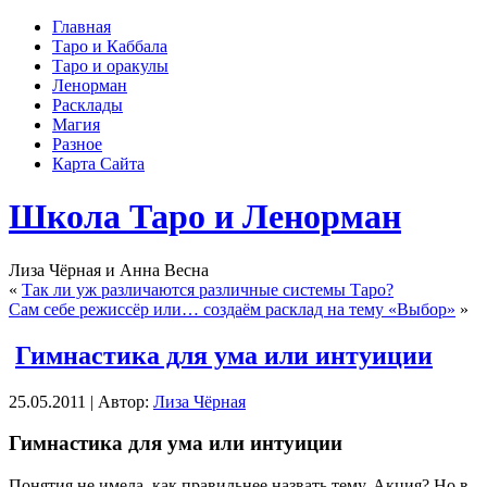
Главная
Таро и Каббала
Таро и оракулы
Ленорман
Расклады
Магия
Разное
Карта Сайта
Школа Таро и Ленорман
Лиза Чёрная и Анна Весна
«
Так ли уж различаются различные системы Таро?
Сам себе режиссёр или… создаём расклад на тему «Выбор»
»
Гимнастика для ума или интуиции
25.05.2011 | Автор:
Лиза Чёрная
Гимнастика для ума или интуиции
Понятия не имела, как правильнее назвать тему. Акция? Но в