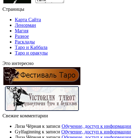
Страницы
Карта Сайта
Ленорман
Магия
Разное
Расклады
Таро и Каббала
Таро и оракулы
Это интересно
Свежие комментарии
Лиза Чёрная
к записи
Обучение, доступ к информации
Gylfaginning
к записи
Обучение, доступ к информации
Лиза Чёрная
к записи
Обучение, доступ к информации