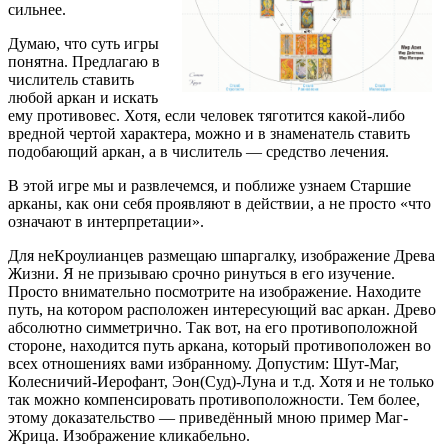
сильнее.
Думаю, что суть игры
понятна. Предлагаю в
числитель ставить
любой аркан и искать
ему противовес. Хотя, если человек тяготится какой-либо
вредной чертой характера, можно и в знаменатель ставить
подобающий аркан, а в числитель — средство лечения.
В этой игре мы и развлечемся, и поближе узнаем Старшие
арканы, как они себя проявляют в действии, а не просто «что
означают в интерпретации».
Для неКроулианцев размещаю шпаргалку, изображение Древа
Жизни. Я не призываю срочно ринуться в его изучение.
Просто внимательно посмотрите на изображение. Находите
путь, на котором расположен интересующий вас аркан. Древо
абсолютно симметрично. Так вот, на его противоположной
стороне, находится путь аркана, который противоположен во
всех отношениях вами избранному. Допустим: Шут-Маг,
Колесничий-Иерофант, Эон(Суд)-Луна и т.д. Хотя и не только
так можно компенсировать противоположности. Тем более,
этому доказательство — приведённый мною пример Маг-
Жрица. Изображение кликабельно.