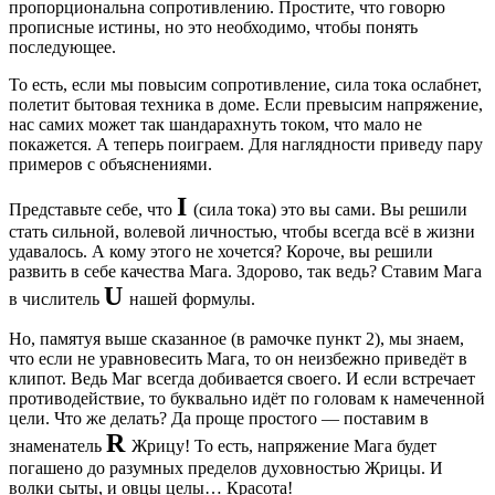
пропорциональна сопротивлению. Простите, что говорю
прописные истины, но это необходимо, чтобы понять
последующее.
То есть, если мы повысим сопротивление, сила тока ослабнет,
полетит бытовая техника в доме. Если превысим напряжение,
нас самих может так шандарахнуть током, что мало не
покажется. А теперь поиграем. Для наглядности приведу пару
примеров с объяснениями.
I
Представьте себе, что
(сила тока) это вы сами. Вы решили
стать сильной, волевой личностью, чтобы всегда всё в жизни
удавалось. А кому этого не хочется? Короче, вы решили
развить в себе качества Мага. Здорово, так ведь? Ставим Мага
U
в числитель
нашей формулы.
Но, памятуя выше сказанное (в рамочке пункт 2), мы знаем,
что если не уравновесить Мага, то он неизбежно приведёт в
клипот. Ведь Маг всегда добивается своего. И если встречает
противодействие, то буквально идёт по головам к намеченной
цели. Что же делать? Да проще простого — поставим в
R
знаменатель
Жрицу! То есть, напряжение Мага будет
погашено до разумных пределов духовностью Жрицы. И
волки сыты, и овцы целы… Красота!