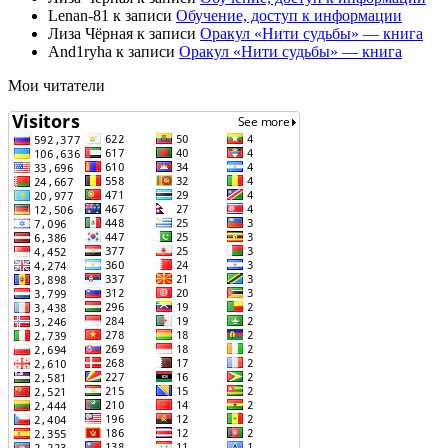
Lenan-81
к записи
Обучение, доступ к информации
Лиза Чёрная
к записи
Оракул «Нити судьбы» — книга
And1ryha
к записи
Оракул «Нити судьбы» — книга
Мои читатели