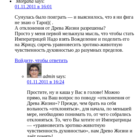
Morgana
says:
01.11.2011 в 16:01
Сунулась было поиграть — и выяснилось, что я ни фига
не знаю о Таро((( .
А отклонения от Древа Жизни разрешены?
Просто у меня первой мелькнула мысль, что чтобы стать
Императрицей Надо взять Вожделение и поделить его
на Жрицу, сиречь уравновесить эротико-животную
чувственность духовностью до разумных пределов.
Войдите, чтобы ответить
admin
says:
01.11.2011 в 16:24
Простите, ну и каша у Вас в голове! Можно
прямо, на Ваш вопрос по поводу «отклонения от
Древа Жизни»? Прежде, чем брать на себя
вольность «отклоняться», для начала, по меньшей
мере, необходимо понимать то, от чего собрались
отклоняться. То, чего Вы хотите от Императрицы
— «уравновесить эротико-животную
чувственность духовностью», нам Древо Жизни и
даёт понять!