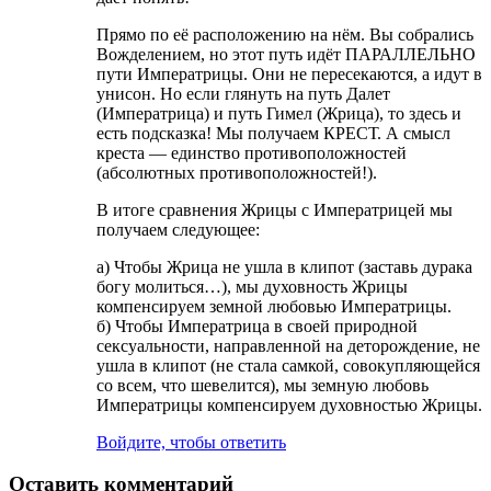
Прямо по её расположению на нём. Вы собрались
Вожделением, но этот путь идёт ПАРАЛЛЕЛЬНО
пути Императрицы. Они не пересекаются, а идут в
унисон. Но если глянуть на путь Далет
(Императрица) и путь Гимел (Жрица), то здесь и
есть подсказка! Мы получаем КРЕСТ. А смысл
креста — единство противоположностей
(абсолютных противоположностей!).
В итоге сравнения Жрицы с Императрицей мы
получаем следующее:
а) Чтобы Жрица не ушла в клипот (заставь дурака
богу молиться…), мы духовность Жрицы
компенсируем земной любовью Императрицы.
б) Чтобы Императрица в своей природной
сексуальности, направленной на деторождение, не
ушла в клипот (не стала самкой, совокупляющейся
со всем, что шевелится), мы земную любовь
Императрицы компенсируем духовностью Жрицы.
Войдите, чтобы ответить
Оставить комментарий