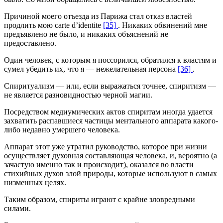
Причиной моего отъезда из Парижа стал отказ властей
продлить мою carte d’identite
[35]
. Никаких обвинений мне
предъявлено не было, и никаких объяснений не
предоставлено.
Один человек, с которым я поссорился, обратился к властям и
сумел убедить их, что я — нежелательная персона
[36]
.
Спиритуализм — или, если выражаться точнее, спиритизм —
не является разновидностью черной магии.
Посредством медиумических актов спиритам иногда удается
захватить распавшиеся частицы ментального аппарата какого-
либо недавно умершего человека.
Аппарат этот уже утратил руководство, которое при жизни
осуществляет духовная составляющая человека, и, вероятно (а
зачастую именно так и происходит), оказался во власти
стихийных духов злой природы, которые используют в самых
низменных целях.
Таким образом, спириты играют с крайне зловредными
силами.