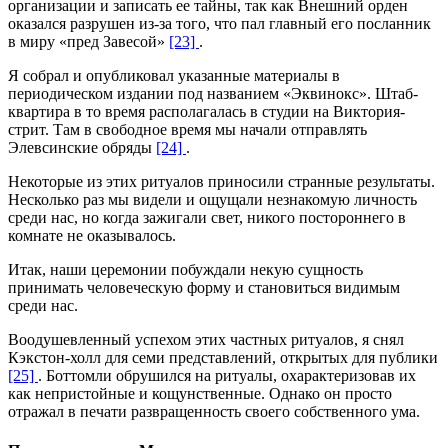
организации и записать ее тайны, так как Внешний орден
оказался разрушен из-за того, что пал главный его посланник
в миру «пред Завесой»
[23]
.
Я собрал и опубликовал указанные материалы в
периодическом издании под названием «Эквинокс». Штаб-
квартира в то время располагалась в студии на Виктория-
стрит. Там в свободное время мы начали отправлять
Элевсинские обряды
[24]
.
Некоторые из этих ритуалов приносили странные результаты.
Несколько раз мы видели и ощущали незнакомую личность
среди нас, но когда зажигали свет, никого постороннего в
комнате не оказывалось.
Итак, наши церемонии побуждали некую сущность
принимать человеческую форму и становиться видимым
среди нас.
Воодушевленный успехом этих частных ритуалов, я снял
Кэкстон-холл для семи представлений, открытых для публики
[25]
. Боттомли обрушился на ритуалы, охарактеризовав их
как непристойные и кощунственные. Однако он просто
отражал в печати развращенность своего собственного ума.