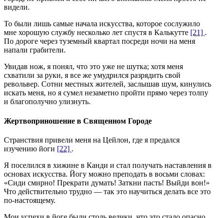
видели.
То были лишь самые начала искусства, которое сослужило
мне хорошую службу несколько лет спустя в Калькутте
[21]
.
По дороге через туземный квартал посреди ночи на меня
напали грабители.
Увидав нож, я понял, что это уже не шутка; хотя меня
схватили за руки, я все же умудрился разрядить свой
револьвер. Сотни местных жителей, заслышав шум, кинулись
искать меня, но я сумел незаметно пройти прямо через толпу
и благополучно улизнуть.
Жертвоприношение в Священном Городе
Странствия привели меня на Цейлон, где я предался
изучению йоги
[22]
.
Я поселился в хижине в Канди и стал получать наставления в
основах искусства. Йогу можно преподать в восьми словах:
«Сиди смирно! Прекрати думать! Заткни пасть! Выйди вон!»
Что действительно трудно — так это научиться делать все это
по-настоящему.
Мои успехи в йоге были столь велики, что это стало опасно.