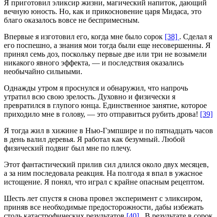
Я приготовил эликсир жизни, магический напиток, дающий
вечную юность. Но, как и прикосновение царя Мидаса, это
благо оказалось вовсе не беспримесным.
Впервые я изготовил его, когда мне было сорок
[38]
. Сделал я
его поспешно, а знания мои тогда были еще несовершенны. Я
принял семь доз, поскольку первые две или три не возымели
никакого явного эффекта, — и последствия оказались
необычайно сильными.
Однажды утром я проснулся и обнаружил, что напрочь
утратил всю свою зрелость. Духовно и физически я
превратился в глупого юнца. Единственное занятие, которое
приходило мне в голову, — это отправиться рубить дрова!
[39]
Я тогда жил в хижине в Нью-Гэмпшире и по пятнадцать часов
в день валил деревья. Я работал как безумный. Любой
физический подвиг был мне по плечу.
Этот фантастический прилив сил длился около двух месяцев,
а за ним последовала реакция. На полгода я впал в ужасное
истощение. Я понял, что играл с крайне опасным рецептом.
Шесть лет спустя я снова провел эксперимент с эликсиром,
приняв все необходимые предосторожности, дабы избежать
столь катастрофических результатов
[40]
. В результате в сорок