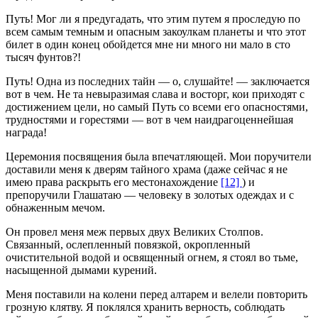
Путь! Мог ли я предугадать, что этим путем я проследую по
всем самым темным и опасным закоулкам планеты и что этот
билет в один конец обойдется мне ни много ни мало в сто
тысяч фунтов?!
Путь! Одна из последних тайн — о, слушайте! — заключается
вот в чем. Не та невыразимая слава и восторг, кои приходят с
достижением цели, но самый Путь со всеми его опасностями,
трудностями и горестями — вот в чем наидрагоценнейшая
награда!
Церемония посвящения была впечатляющей. Мои поручители
доставили меня к дверям тайного храма (даже сейчас я не
имею права раскрыть его местонахождение
[12]
) и
препоручили Глашатаю — человеку в золотых одеждах и с
обнаженным мечом.
Он провел меня меж первых двух Великих Столпов.
Связанный, ослепленный повязкой, окропленный
очистительной водой и освященный огнем, я стоял во тьме,
насыщенной дымами курений.
Меня поставили на колени перед алтарем и велели повторить
грозную клятву. Я поклялся хранить верность, соблюдать