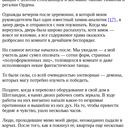
регалии Ордена.
Однажды вечером после церемонии, в которой моим
руководителем был один известный химик-аналитик
[17]
, я
запер дверь и отправился с ним поужинать. Когда мы
вернулись, дверь была широко распахнута, хотя замок —
вовсе не взломан, а все содержимое храма оказалось
разбросано по комнате в дичайшем беспорядке.
Но главное веселье началось после. Мы увидали — а мой
учитель даже сумел опознать — сотни форм, странных
«полуоформленных лиц», толпящихся в комнате и даже
исполняющих некие фантастические танцы.
То были силы, со всей очевидностью злотворные — демоны,
которых магу потребно изучить и победить.
Позднее, когда я перевозил оборудование в свой дом в
Шотландии, я нанял двоих рабочих снять зеркала. В ходе
работы на них внезапно напали какие-то незримые
противники и вышибли из них дух. На то, чтобы привести
бедняг в чувство, ушло несколько часов.
Люди, проходившие мимо моей двери, неожиданно падали в
корчах. После того, как я покинул ее, квартира еще несколько