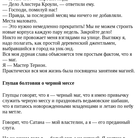
— Дело Алистера Кроули, — ответили ему.
— Господи, помилуй нас!
— Правда, за последний месяц мы ничего не добавляли.
Места маловато.
— Это нужно немедленно прекратить! Мы не можем строить
новые корпуса каждую пару недель. Закройте дело!
Никто не провожает меня взглядами на улице. Выгляжу я,
надо полагать, как простой деревенский джентльмен,
выбравшийся в город на уик-энд.
Вся моя дурная слава объясняется тем простым фактом, что я
— маг.
Я — Мастер Терион.
Практически вся моя жизнь была посвящена занятиям магией.
Глупая болтовня о черной мессе
Глупцы говорят, что я — черный маг, что я имею привычку
служить черную мессу и праздновать ведьмовские шабаши,
что я питаюсь новорожденными младенцами и летаю по небу
на метле.
Говорят, что Сатана — мой властелин, а я — его преданный
слуга.