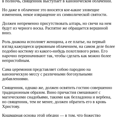
в полночь, священник выступает в каноническом облачении.
Но даже в облачение это вносятся кое-какие зловещие
изменения, некое извращение их символической святости.
Должен непременно присутствовать алтарь, но свечи на нем
будут из черного воска. Распятие же обращается вершиной
вниз.
Роль диакона исполняет женщина, а ее платье, на первый
взгляд кажущееся церковным облачением, на самом деле более
подобно костюму из какого-нибудь похотливого ревю. Его
нарочно переиначивают так, чтобы сделать как можно более
непристойным.
Сама церемония представляет собою пародию на
каноническую мессу с различными богохульными
добавлениями.
Священник, однако же, должен освятить гостию совершенно
традиционным образом. Вино причастия смешивают с
магическими снадобьями, такими как белладонна и вербена,
но священник, тем не менее, должен обратить его в кровь
Христову.
Кошмарная основа этой обедни — в том, что божество