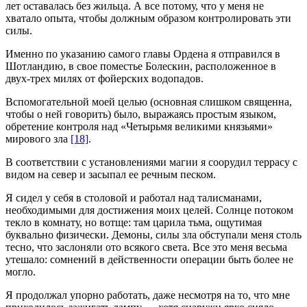
лет оставалась без жильца. А все потому, что у меня не
хватало опыта, чтобы должным образом контролировать эти
силы.
Именно по указанию самого главы Ордена я отправился в
Шотландию, в свое поместье Болескин, расположенное в
двух-трех милях от фойерских водопадов.
Вспомогательной моей целью (основная слишком священна,
чтобы о ней говорить) было, выражаясь простым языком,
обретение контроля над «Четырьмя великими князьями»
мирового зла
[18]
.
В соответствии с установлениями магии я соорудил террасу с
видом на север и засыпал ее речным песком.
Я сидел у себя в столовой и работал над талисманами,
необходимыми для достижения моих целей. Солнце потоком
текло в комнату, но вотще: там царила тьма, ощутимая
буквально физически. Демоны, силы зла обступали меня столь
тесно, что заслоняли ото всякого света. Все это меня весьма
утешало: сомнений в действенности операции быть более не
могло.
Я продолжал упорно работать, даже несмотря на то, что мне