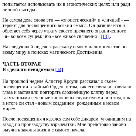
попытается использовать их в эгоистических целях или ради
личной выгоды.
На самом деле слова эти — «эгоистический» и «личный» —
теряют для посвященного всякий смысл. Он развивается и
обретает себя через утрату своего прежнего ограниченного
«я» во всем сущем: ибо «все живое священно»
[13]
.
На следующей неделе я расскажу о моем паломничестве по
всему миру в поисках магического Достижения.
ЧАСТЬ ВТОРАЯ
Я сделался невидимым
[14]
На прошлой неделе Алистер Кроули рассказал о своем
посвящении в тайный Орден, о том, как его связали, завязали
глаза и заставили повторять сложнейшую клятву перед
закутанными в черные капюшоны служителями. и о том, как
в итоге он стал «новым созданием, рожденным в новом
мире».
После посвящения я казался сам себе дикарем, угодившим на
завод по производству взрывчатки. Мне предстояло заново
выучить законы жизни с самого начала.