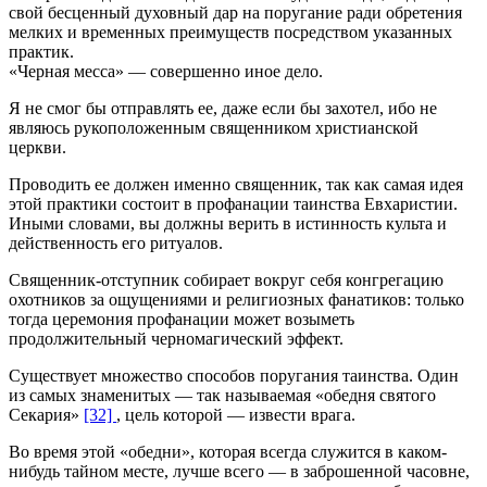
свой бесценный духовный дар на поругание ради обретения
мелких и временных преимуществ посредством указанных
практик.
«Черная месса» — совершенно иное дело.
Я не смог бы отправлять ее, даже если бы захотел, ибо не
являюсь рукоположенным священником христианской
церкви.
Проводить ее должен именно священник, так как самая идея
этой практики состоит в профанации таинства Евхаристии.
Иными словами, вы должны верить в истинность культа и
действенность его ритуалов.
Священник-отступник собирает вокруг себя конгрегацию
охотников за ощущениями и религиозных фанатиков: только
тогда церемония профанации может возыметь
продолжительный черномагический эффект.
Существует множество способов поругания таинства. Один
из самых знаменитых — так называемая «обедня святого
Секария»
[32]
, цель которой — извести врага.
Во время этой «обедни», которая всегда служится в каком-
нибудь тайном месте, лучше всего — в заброшенной часовне,