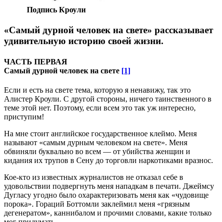
Подпись Кроули
«Самый дурной человек на свете» рассказывает
удивительную историю своей жизни.
ЧАСТЬ ПЕРВАЯ
Самый дурной человек на свете
[1]
Если и есть на свете тема, которую я ненавижу, так это
Алистер Кроули. С другой стороны, ничего таинственного в
теме этой нет. Поэтому, если всем это так уж интересно,
приступим!
На мне стоит английское государственное клеймо. Меня
называют «самым дурным человеком на свете». Меня
обвиняли буквально во всем — от убийства женщин и
кидания их трупов в Сену до торговли наркотиками вразнос.
Кое-кто из известных журналистов не отказал себе в
удовольствии подвергнуть меня нападкам в печати. Джеймсу
Дугласу угодно было охарактеризовать меня как «чудовище
порока». Гораций Боттомли заклеймил меня «грязным
дегенератом», каннибалом и прочими словами, какие только
мог придумать.