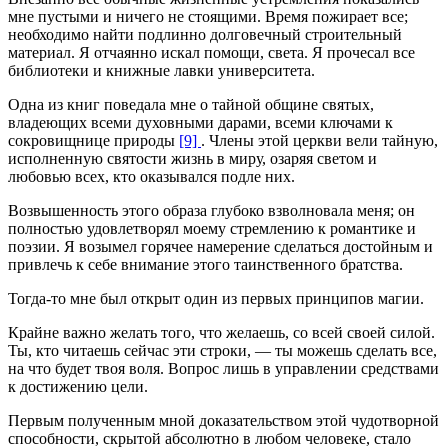
мне пустыми и ничего не стоящими. Время пожирает все;
необходимо найти подлинно долговечный строительный
материал. Я отчаянно искал помощи, света. Я прочесал все
библиотеки и книжные лавки университета.
Одна из книг поведала мне о тайной общине святых,
владеющих всеми духовными дарами, всеми ключами к
сокровищнице природы
[9]
. Члены этой церкви вели тайную,
исполненную святости жизнь в миру, озаряя светом и
любовью всех, кто оказывался подле них.
Возвышенность этого образа глубоко взволновала меня; он
полностью удовлетворял моему стремлению к романтике и
поэзии. Я возымел горячее намерение сделаться достойным и
привлечь к себе внимание этого таинственного братства.
Тогда-то мне был открыт один из первых принципов магии.
Крайне важно желать того, что желаешь, со всей своей силой.
Ты, кто читаешь сейчас эти строки, — ты можешь сделать все,
на что будет твоя воля. Вопрос лишь в управлении средствами
к достижению цели.
Первым полученным мной доказательством этой чудотворной
способности, скрытой абсолютно в любом человеке, стало