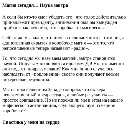
Магия сегодня… Наука завтра
А если бы кто-то смог убедить его , что голос действительно
принадлежит президенту, англичанин был бы вынужден
прийти к заключению, что коробка эта магическая.
Сейчас же мы знаем, что ничего невозможного в этом нет, а
единственная скрытая в коробочке магия — это то, что
непосвященные теперь называют «радио».
То, что сегодня мы называем магией, завтра становится
наукой. Индусы «поклоняются идолам». Да! Но что именно
они под эти подразумевают? Как мне лично случалось
наблюдать, от «поклонения» своего они получают весьма
интересные результаты.
Мы на просвещенном Западе говорим, что их вера —
невежественный предрассудок, а любые результаты —
простое совпадение. Но не похожи ли мы в этом на нашего
мифического англичанина, слушающего шум из черной
коробочки?
Свастика у меня на сердце