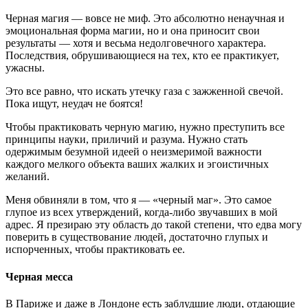
Черная магия — вовсе не миф. Это абсолютно ненаучная и
эмоциональная форма магии, но и она приносит свои
результаты — хотя и весьма недолговечного характера.
Последствия, обрушивающиеся на тех, кто ее практикует,
ужасны.
Это все равно, что искать утечку газа с зажженной свечой.
Пока ищут, неудач не боятся!
Чтобы практиковать черную магию, нужно преступить все
принципы науки, приличий и разума. Нужно стать
одержимым безумной идеей о неизмеримой важности
каждого мелкого объекта ваших жалких и эгоистичных
желаний.
Меня обвиняли в том, что я — «черный маг». Это самое
глупое из всех утверждений, когда-либо звучавших в мой
адрес. Я презираю эту область до такой степени, что едва могу
поверить в существование людей, достаточно глупых и
испорченных, чтобы практиковать ее.
Черная месса
В Париже и даже в Лондоне есть заблудшие люди, отдающие