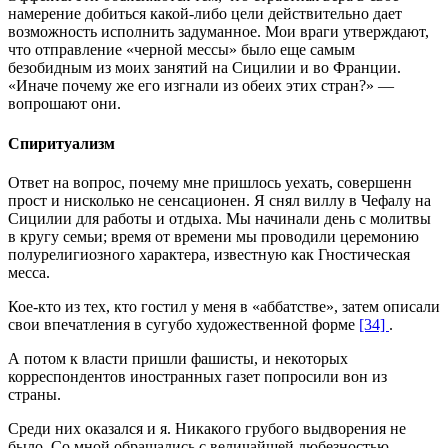
намерение добиться какой-либо цели действительно дает
возможность исполнить задуманное. Мои враги утверждают,
что отправление «черной мессы» было еще самым
безобидным из моих занятий на Сицилии и во Франции.
«Иначе почему же его изгнали из обеих этих стран?» —
вопрошают они.
Спиритуализм
Ответ на вопрос, почему мне пришлось уехать, совершенн
прост и нисколько не сенсационен. Я снял виллу в Чефалу на
Сицилии для работы и отдыха. Мы начинали день с молитвы
в кругу семьи; время от времени мы проводили церемонию
полурелигиозного характера, известную как Гностическая
месса.
Кое-кто из тех, кто гостил у меня в «аббатстве», затем описали
свои впечатления в сугубо художественной форме
[34]
.
А потом к власти пришли фашисты, и некоторых
корреспондентов иностранных газет попросили вон из
страны.
Среди них оказался и я. Никакого грубого выдворения не
было. Со мной обращались с величайшей любезностью.