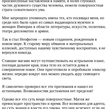
произнесенные наставления в памяти, в более глубоких
частях духовного существа человека, нежели поверхностная
страта сознательного ума.
Мне запрещено упоминать имена тех, кто посвящал меня, но
среди них были одни из самых выдающихся мужчин и
женщин Империи в области литературы, искусств, политики,
театра дипломатии и армии.
Так я стал Неофитом — новым созданием, рожденным в
новом мире. К старому миру обманов и материальных
иллюзий, доступных нашему чувственному восприятию, я не
вернулся никогда.
Ставшие магами могут путешествовать на астральном плане,
посещая дальние края, пока тело их остается дома в
совершенном покое. Они приготовили и опробовали эликсир
жизни; нередко вокруг них можно увидать ауру сияющего
света.
Я самолично проверил все эти притязания и нашел их
истинными. Возможностям достижения нет пределов!
Однако все это суть вещи поверхностные. Магия же
превосходит пространство и время. Все возможно для адепта,
но суть знания и власти его такова, что они исчезнут, если он