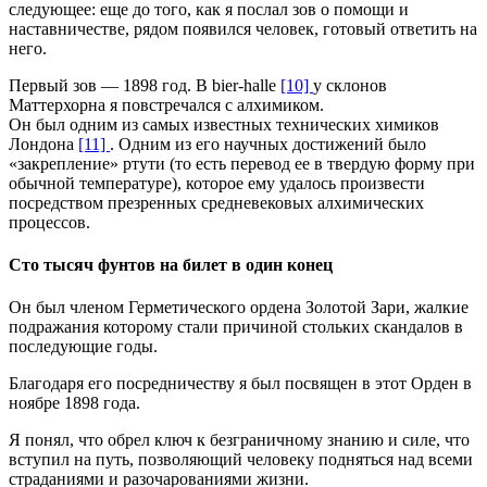
следующее: еще до того, как я послал зов о помощи и
наставничестве, рядом появился человек, готовый ответить на
него.
Первый зов — 1898 год. В bier-halle
[10]
у склонов
Маттерхорна я повстречался с алхимиком.
Он был одним из самых известных технических химиков
Лондона
[11]
. Одним из его научных достижений было
«закрепление» ртути (то есть перевод ее в твердую форму при
обычной температуре), которое ему удалось произвести
посредством презренных средневековых алхимических
процессов.
Сто тысяч фунтов на билет в один конец
Он был членом Герметического ордена Золотой Зари, жалкие
подражания которому стали причиной стольких скандалов в
последующие годы.
Благодаря его посредничеству я был посвящен в этот Орден в
ноябре 1898 года.
Я понял, что обрел ключ к безграничному знанию и силе, что
вступил на путь, позволяющий человеку подняться над всеми
страданиями и разочарованиями жизни.