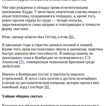
Уже при рождении я обладал тремя отличительными
признаками Будды. У меня была укорченная уздечка языка и
некая перепонка, нуждавшаяся в операции, а, кроме того,
ровно против сердца на груди — четыре волоска,
закручивающиеся слева направо и повторяющие в точности
форму свастики.
Итак, прежде нежели был Гитлер, я есмь
[6]
.
В школьные годы я страстно увлекся поэзией и химией.
Кроме того, меня инстинктивно тянуло к шахматам; практика
быстро доказала мои способности. Я никогда никому не
проигрывал, пока в Кембридже не познакомился с Г.Э.
Аткинсом
[7]
, семикратным чемпионом Британии среди
любителей.
Именно в Кембридже постиг я тщетность мирских
устремлений. Я хотел стать поэтом и достичь величайших
успехов на дипломатическом поприще, которое прочил мне
покойный лорд Солсбери
[8]
.
Тайная община святых
Внезапно все обычные жизненные устремления показались