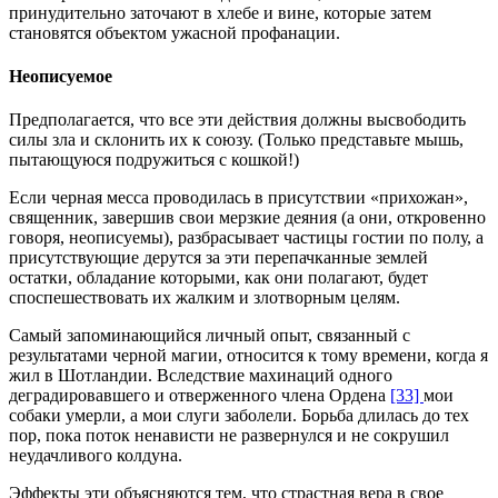
принудительно заточают в хлебе и вине, которые затем
становятся объектом ужасной профанации.
Неописуемое
Предполагается, что все эти действия должны высвободить
силы зла и склонить их к союзу. (Только представьте мышь,
пытающуюся подружиться с кошкой!)
Если черная месса проводилась в присутствии «прихожан»,
священник, завершив свои мерзкие деяния (а они, откровенно
говоря, неописуемы), разбрасывает частицы гостии по полу, а
присутствующие дерутся за эти перепачканные землей
остатки, обладание которыми, как они полагают, будет
споспешествовать их жалким и злотворным целям.
Самый запоминающийся личный опыт, связанный с
результатами черной магии, относится к тому времени, когда я
жил в Шотландии. Вследствие махинаций одного
деградировавшего и отверженного члена Ордена
[33]
мои
собаки умерли, а мои слуги заболели. Борьба длилась до тех
пор, пока поток ненависти не развернулся и не сокрушил
неудачливого колдуна.
Эффекты эти объясняются тем, что страстная вера в свое