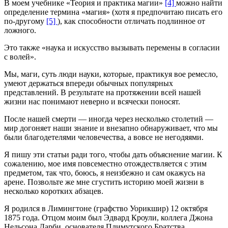
В моем учебнике «Теория и практика магии»
[4]
можно найти
определение термина «магия» (хотя я предпочитаю писать его
по-другому
[5]
), как способности отличать подлинное от
ложного.
Это также «наука и искусство вызывать перемены в согласии
с волей».
Мы, маги, суть люди науки, которые, практикуя вое ремесло,
умеют держаться впереди обычных популярных
представлений. В результате на протяжении всей нашей
жизни нас понимают неверно и всячески поносят.
После нашей смерти — иногда через несколько столетий —
мир догоняет наши знание и внезапно обнаруживает, что мы
были благодетелями человечества, а вовсе не негодяями.
Я пишу эти статьи ради того, чтобы дать объяснение магии. К
сожалению, мое имя повсеместно отождествляется с этим
предметом, так что, боюсь, я неизбежно и сам окажусь на
арене. Позвольте же мне сгустить историю моей жизни в
несколько коротких абзацев.
Я родился в Лимингтоне (графство Уорикшир) 12 октября
1875 года. Отцом моим был Эдвард Кроули, коллега Джона
Нельсона Дарби, основателя Плимутского Братства.