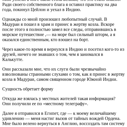
Ради своего собственного блага я оставил практику на два
года, покинул Цейлон и уехал в Индию.
Однажды со мной произошел любопытный случай. В
Мадураи я пошел в храм и принес в жертву козла. Вскоре
после этого я полностью замел все следы, отправившись в
морское путешествие ,— на море был сильный шторм, а я
оказался единственным, кто взошел на борт.
Через какое-то время я вернулся в Индию и посетил кого-то из
друзей, ничего не знавших о том, чем я занимался в
Калькутте.
Они рассказали мне, что их слуги были чрезвычайно
взволнованы странными слухами о том, как я принес в жертву
козла в Мадураи, самом священном городе Южной Индии.
Сущность обретает форму
Откуда же взялась у местных жителей такая информация?
Они получили ее по «местному телеграфу».
Далее я отправился в Египет, где — к моему величайшему
удивлению — меня настиг вызов от тайных вождей Ордена.
Мне было велено вернуться в Англию, воссоздать там систему