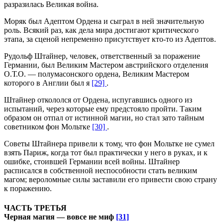
разразилась Великая война.
Моряк был Адептом Ордена и сыграл в ней значительную
роль. Всякий раз, как дела мира достигают критического
этапа, за сценой непременно присутствует кто-то из Адептов.
Рудольф Штайнер, человек, ответственный за поражение
Германии, был Великим Мастером австрийского отделения
О.Т.О. — полумасонского ордена, Великим Мастером
которого в Англии был я
[29]
.
Штайнер откололся от Ордена, испугавшись одного из
испытаний, через которые ему предстояло пройти. Таким
образом он отпал от истинной магии, но стал зато тайным
советником фон Мольтке
[30]
.
Советы Штайнера привели к тому, что фон Мольтке не сумел
взять Париж, когда тот был практически у него в руках, и к
ошибке, стоившей Германии всей войны. Штайнер
расписался в собственной неспособности стать великим
магом; вероломные силы заставили его привести свою страну
к поражению.
ЧАСТЬ ТРЕТЬЯ
Черная магия — вовсе не миф
[31]