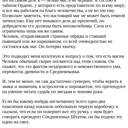
Но на самом деле я — белый маг, а не черный. Я состою в
тайном Ордене, у которого есть представители по всему миру;
и все мы работаем на благо человечества, а не во зло ему.
Позвольте заметить, что настоящий маг не может быть темной
личностью. Ему нет никакого дела до приличий, но
добродетели его должны быть непоколебимы. Сила его
ограничена лишь им же самим.
Человек, отправлявший странные обряды и ставший
пьяницей или же наркоманом, со всей очевидностью не
состоялся как маг. Он потерял хватку.
Это подводит меня вплотную к вопросу о том, что есть магия.
Человек обычный скорее посмеется над этим словом. Он
скажет, что это фантом нездорового и невежественного ума,
пережиток древности и Средневековья.
И, тем не менее, он сам достаточно суеверен, чтобы верить в
знаки и знамения, в астрологов и хиромантов, что претендуют
на умение читать судьбу по звездам и линиям руки.
Если бы какому-нибудь англичанину всего одно-два
поколения назад показали небольшую черную коробочку и
сказали, что если он повернет вот эту ручку, с ним будет
говорить президент Соединенных Штатов, он бы поднял эту
идею на смех.