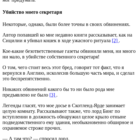
Убийство моего секретаря
Некоторые, однако, были более точны в своих обвинениях.
Автор попавшей ко мне недавно книги рассказывает, как на
Сицилии я убивал кошек в ходе ужасного ритуала
[2]
.
Кое-какие безответственные газеты обвинили меня, ни много
ни мало, в убийстве собственного секретаря!
О том, чего стоит весь этот бред, говорит тот факт, что я
вернулся в Англию, исколесив большую часть мира, и сделал
это беспрепятственно.
Никаких обвинений какого бы то ни было рода мне
предъявлено не было
[3]
.
Легенды гласят, что мое досье в Скотленд-Ярде занимает
целую комнату. Рассказывают также, что лорд Бинг по
вступлении в должность обнаружил целое крыло отныне
подведомственного ему здания, необыкновенно обширное и
охраняемое строже прочих.
— А там что? — спросил лорд.