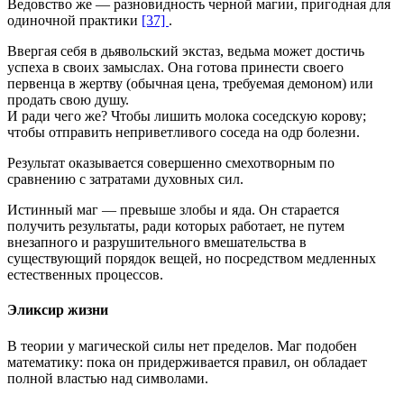
Ведовство же — разновидность черной магии, пригодная для
одиночной практики
[37]
.
Ввергая себя в дьявольский экстаз, ведьма может достичь
успеха в своих замыслах. Она готова принести своего
первенца в жертву (обычная цена, требуемая демоном) или
продать свою душу.
И ради чего же? Чтобы лишить молока соседскую корову;
чтобы отправить неприветливого соседа на одр болезни.
Результат оказывается совершенно смехотворным по
сравнению с затратами духовных сил.
Истинный маг — превыше злобы и яда. Он старается
получить результаты, ради которых работает, не путем
внезапного и разрушительного вмешательства в
существующий порядок вещей, но посредством медленных
естественных процессов.
Эликсир жизни
В теории у магической силы нет пределов. Маг подобен
математику: пока он придерживается правил, он обладает
полной властью над символами.