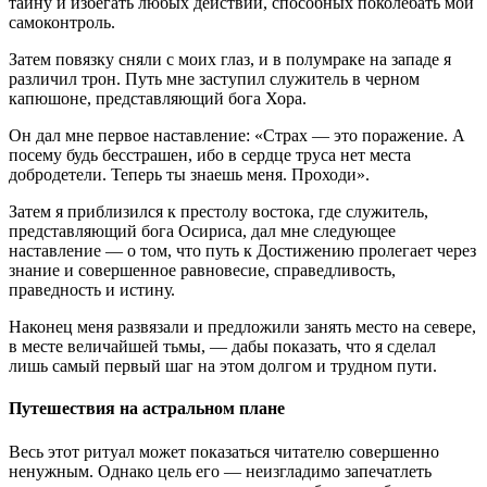
тайну и избегать любых действий, способных поколебать мой
самоконтроль.
Затем повязку сняли с моих глаз, и в полумраке на западе я
различил трон. Путь мне заступил служитель в черном
капюшоне, представляющий бога Хора.
Он дал мне первое наставление: «Страх — это поражение. А
посему будь бесстрашен, ибо в сердце труса нет места
добродетели. Теперь ты знаешь меня. Проходи».
Затем я приблизился к престолу востока, где служитель,
представляющий бога Осириса, дал мне следующее
наставление — о том, что путь к Достижению пролегает через
знание и совершенное равновесие, справедливость,
праведность и истину.
Наконец меня развязали и предложили занять место на севере,
в месте величайшей тьмы, — дабы показать, что я сделал
лишь самый первый шаг на этом долгом и трудном пути.
Путешествия на астральном плане
Весь этот ритуал может показаться читателю совершенно
ненужным. Однако цель его — неизгладимо запечатлеть