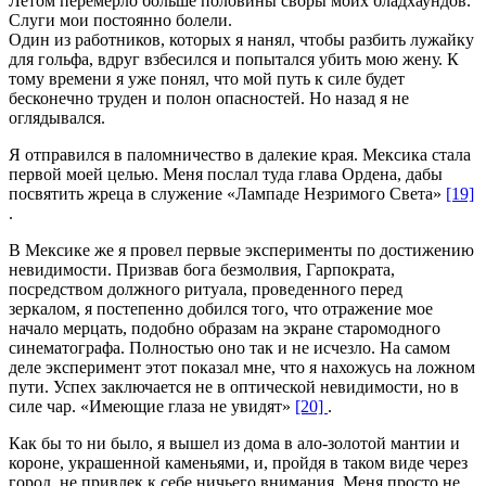
Летом перемерло больше половины своры моих бладхаундов.
Cлуги мои постоянно болели.
Один из работников, которых я нанял, чтобы разбить лужайку
для гольфа, вдруг взбесился и попытался убить мою жену. К
тому времени я уже понял, что мой путь к силе будет
бесконечно труден и полон опасностей. Но назад я не
оглядывался.
Я отправился в паломничество в далекие края. Мексика стала
первой моей целью. Меня послал туда глава Ордена, дабы
посвятить жреца в служение «Лампаде Незримого Света»
[19]
.
В Мексике же я провел первые эксперименты по достижению
невидимости. Призвав бога безмолвия, Гарпократа,
посредством должного ритуала, проведенного перед
зеркалом, я постепенно добился того, что отражение мое
начало мерцать, подобно образам на экране старомодного
синематографа. Полностью оно так и не исчезло. На самом
деле эксперимент этот показал мне, что я нахожусь на ложном
пути. Успех заключается не в оптической невидимости, но в
силе чар. «Имеющие глаза не увидят»
[20]
.
Как бы то ни было, я вышел из дома в ало-золотой мантии и
короне, украшенной каменьями, и, пройдя в таком виде через
город, не привлек к себе ничьего внимания. Меня просто не