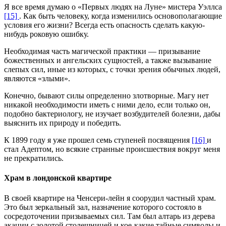
Я все время думаю о «Первых людях на Луне» мистера Уэллса
[15]
. Как быть человеку, когда изменились основополагающие
условия его жизни? Всегда есть опасность сделать какую-
нибудь роковую ошибку.
Необходимая часть магической практики — призывание
божественных и ангельских сущностей, а также вызывание
слепых сил, иные из которых, с точки зрения обычных людей,
являются «злыми».
Конечно, бывают силы определенно злотворные. Магу нет
никакой необходимости иметь с ними дело, если только он,
подобно бактериологу, не изучает возбудителей болезни, дабы
выяснить их природу и победить.
К 1899 году я уже прошел семь ступеней посвящения
[16]
и
стал Адептом, но всякие странные происшествия вокруг меня
не прекратились.
Храм в лондонской квартире
В своей квартире на Ченсери-лейн я соорудил частный храм.
Это был зеркальный зал, назначение которого состояло в
сосредоточении призываемых сил. Там был алтарь из дерева
акации с золотой столешницей и кое-какие тайные символы и