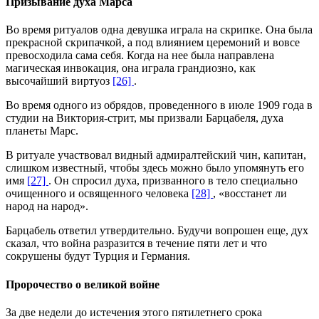
Призывание духа Марса
Во время ритуалов одна девушка играла на скрипке. Она была
прекрасной скрипачкой, а под влиянием церемоний и вовсе
превосходила сама себя. Когда на нее была направлена
магическая инвокация, она играла грандиозно, как
высочайший виртуоз
[26]
.
Во время одного из обрядов, проведенного в июле 1909 года в
студии на Виктория-стрит, мы призвали Барцабеля, духа
планеты Марс.
В ритуале участвовал видный адмиралтейский чин, капитан,
слишком известный, чтобы здесь можно было упомянуть его
имя
[27]
. Он спросил духа, призванного в тело специально
очищенного и освященного человека
[28]
, «восстанет ли
народ на народ».
Барцабель ответил утвердительно. Будучи вопрошен еще, дух
сказал, что война разразится в течение пяти лет и что
сокрушены будут Турция и Германия.
Пророчество о великой войне
За две недели до истечения этого пятилетнего срока