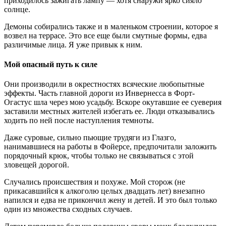
приходилось зажигать лампу — хотя снаружи ярко сияло
солнце.
Демоны собирались также и в маленьком строении, которое я
возвел на террасе. Это все еще были смутные формы, едва
различимые лица. Я уже привык к ним.
Мой опасный путь к силе
Они производили в окрестностях всяческие любопытные
эффекты. Часть главной дороги из Инвернесса в Форт-
Огастус шла через мою усадьбу. Вскоре окутавшие ее суеверия
заставили местных жителей избегать ее. Люди отказывались
ходить по ней после наступления темноты.
Даже суровые, сильно пьющие трудяги из Глазго,
нанимавшиеся на работы в Фойерсе, предпочитали заложить
порядочный крюк, чтобы только не связываться с этой
зловещей дорогой.
Случались происшествия и похуже. Мой сторож (не
прикасавшийся к алкоголю целых двадцать лет) внезапно
напился и едва не прикончил жену и детей. И это был только
один из множества сходных случаев.