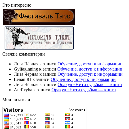
Это интересно
Свежие комментарии
Лиза Чёрная
к записи
Обучение, доступ к информации
Gylfaginning
к записи
Обучение, доступ к информации
Лиза Чёрная
к записи
Обучение, доступ к информации
Lenan-81
к записи
Обучение, доступ к информации
Лиза Чёрная
к записи
Оракул «Нити судьбы» — книга
And1ryha
к записи
Оракул «Нити судьбы» — книга
Мои читатели