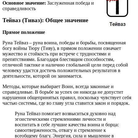
Основное значение:
Заслуженная победа и
справедливость
Тейваз (Тиваз): Общее значение
Прямое положение
Руна Тейваз – руна воина, победы и борьбы, посвященная
богу войны Тюру (Тиву), в прямом положении означает
мужество и стойкость при встрече с трудностями и
препятствиями. Благодаря блестящим способностям,
отличной тактике и наличию глобальной цели перед собой
человеку удастся достичь положительных результатов в
деятельности, которой он занимается.
Методы, которые выбирает Воин, всегда законные и
справедливые. В борьбе за успех он никогда не допустит
нарушения общепринятых правил, поскольку чувствует себя
частью системы, где во главу угла ставится закон и порядок.
Руна Тейваз помогает возвыситься духовно над
эгоистическими стремлениями личности и
воспитать в себе лучшие качества воина и борца:
самоотверженность, отвагу и стремление к
всеобщему благу. Энергия, сила и мышление в