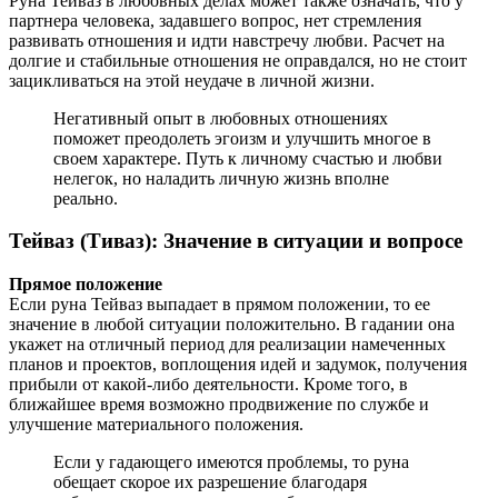
Руна Тейваз в любовных делах может также означать, что у
партнера человека, задавшего вопрос, нет стремления
развивать отношения и идти навстречу любви. Расчет на
долгие и стабильные отношения не оправдался, но не стоит
зацикливаться на этой неудаче в личной жизни.
Негативный опыт в любовных отношениях
поможет преодолеть эгоизм и улучшить многое в
своем характере. Путь к личному счастью и любви
нелегок, но наладить личную жизнь вполне
реально.
Тейваз (Тиваз): Значение в ситуации и вопросе
Прямое положение
Если руна Тейваз выпадает в прямом положении, то ее
значение в любой ситуации положительно. В гадании она
укажет на отличный период для реализации намеченных
планов и проектов, воплощения идей и задумок, получения
прибыли от какой-либо деятельности. Кроме того, в
ближайшее время возможно продвижение по службе и
улучшение материального положения.
Если у гадающего имеются проблемы, то руна
обещает скорое их разрешение благодаря