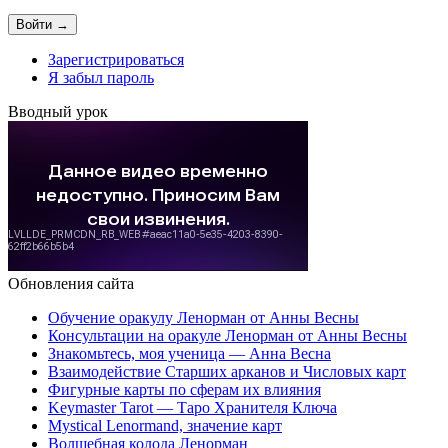
Зарегистрироваться
Я забыл пароль
Вводный урок
Обновления сайта
Обучение оракулу Ленорман от Анны Весны
Консультации на оракуле Ленорман от Анны Весны
Знакомьтесь, моя ученица — Анна Весна
Взаимодействие Старших арканов и Числовых карт
Фигурные карты по сферам их влияния
Keymaster Tarot — Таро Хранителя Ключа
Mystical Lenormand, значение карт
Волшебная колода Ленорман