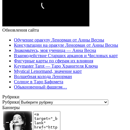
Обновления сайта
Обучение оракулу Ленорман от Анны Весны
Консультации на оракуле Ленорман от Анны Весны
Знакомьтесь, моя ученица — Анна Весна
Взаимодействие Старших арканов и Числовых карт
Фигурные карты по сферам их влияния
Keymaster Tarot — Таро Хранителя Ключа
Mystical Lenormand, значение карт
Волшебная колода Ленорман
Солнце в Таро Бафомета
Обыкновенный фашизм…
Рубрики
Рубрики
Баннеры