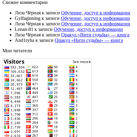
Свежие комментарии
Лиза Чёрная
к записи
Обучение, доступ к информации
Gylfaginning
к записи
Обучение, доступ к информации
Лиза Чёрная
к записи
Обучение, доступ к информации
Lenan-81
к записи
Обучение, доступ к информации
Лиза Чёрная
к записи
Оракул «Нити судьбы» — книга
And1ryha
к записи
Оракул «Нити судьбы» — книга
Мои читатели