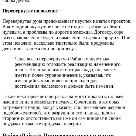
своим делом.
Перевернутое положение
Перевернутая руна предсказывает неуспех начатых проектов.
В командировку лучше вовсе не ездить – результат будет
нулевым, а проблемы по дороге возможны. Договор, соре
всего, заключен не будет, а намеченные сделки сорвутся. При
этом неважно, насколько тщательно были продуманы
действия – успеха они не принесут.
Чаще всего перевернутую Райдо толкуют как
рекомендацию отложить реализацию намеченного
плана. Но, в зависимости от расклада, она может
иметь и более суровое значение, указывая, что
имеющийся план вовсе непригоден для
достижения желаемого и должен быть изменен.
Также некоторые детали расклада могут показать, по чьей
именно вине произойдет неудача. Сочетания, в которых
встречается Райдо, могут указать, стал ли человек жертвой
недоброжелателей, что разрушили его планы,, просто
сторонних обстоятельств или же он сам виноват в своих
неудачах и сам все придумал неверно.
Райдо (Райда): Применение руны в магии