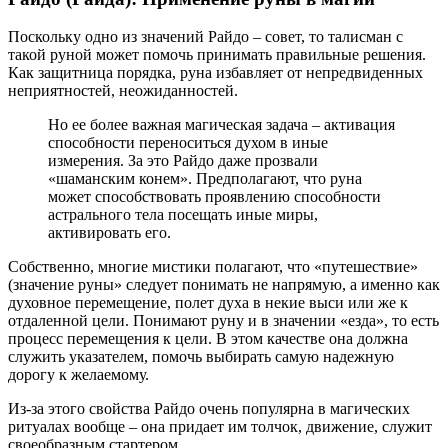
Поскольку одно из значений Райдо – совет, то талисман с
такой руной может помочь принимать правильные решения.
Как защитница порядка, руна избавляет от непредвиденных
неприятностей, неожиданностей.
Но ее более важная магическая задача – активация
способности переноситься духом в иные
измерения. За это Райдо даже прозвали
«шаманским конем». Предполагают, что руна
может способствовать проявлению способности
астрального тела посещать иные миры,
активировать его.
Собственно, многие мистики полагают, что «путешествие»
(значение руны» следует понимать не напрямую, а именно как
духовное перемещение, полет духа в некие выси или же к
отдаленной цели. Понимают руну и в значении «езда», то есть
процесс перемещения к цели. В этом качестве она должна
служить указателем, помочь выбирать самую надежную
дорогу к желаемому.
Из-за этого свойства Райдо очень популярна в магических
ритуалах вообще – она придает им толчок, движение, служит
своеобразным стартером.