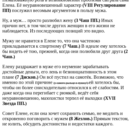
Елена. Её неуравновешенный характер
(VIII Регулирование
ПП)
послужил весомым аргументом в пользу мужа.
Ну, а муж… просто разлюбил жену
(3 Чаш ПП.)
Иных
причин нет, в том числе других женщин в его жизни не
наблюдается. Из последующих позиций это видно.
Мужу не нравится в Елене то, что она частеноко
прикладывается к спиртному
(7 Чаш.)
В идеале ему хотелось
бы видеть её тою, прежней, когда они полюбили друг друга
(2
Чаш.)
Елену раздражает в муже его неумение зарабатывать
достойные деньги, его лень и безинициативность в этом
плане
(7 Дисков.)
Он всё пустил на самотёк. Возможно, что
именно по этой причине
ей хотелось бы,
(у самого рыльце в пушку!)
чтобы он более снисходительно относился к её слабостям. И
даже когда она перегибает с рюмкой, ведёт себя
неуравновешенно, мазохистки терпел её выходки
(ХVII
Звезда ПП.)
Совет Елене, если она хочет сохранить семью, не медлить и
откровенно поговорить с мужем
(8 Жезлов.)
Прямым текстом,
не юлить, обсудить достоинства и недостатки каждого.