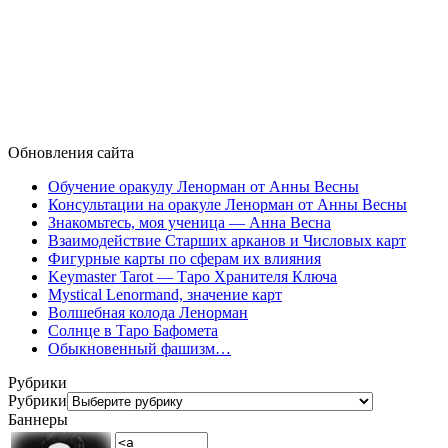
Обновления сайта
Обучение оракулу Ленорман от Анны Весны
Консультации на оракуле Ленорман от Анны Весны
Знакомьтесь, моя ученица — Анна Весна
Взаимодействие Старших арканов и Числовых карт
Фигурные карты по сферам их влияния
Keymaster Tarot — Таро Хранителя Ключа
Mystical Lenormand, значение карт
Волшебная колода Ленорман
Солнце в Таро Бафомета
Обыкновенный фашизм…
Рубрики
Рубрики
Баннеры