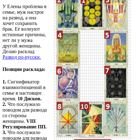
У Елены проблема в
семье, муж настрое
на развод, а она
хочет сохранить
брак. Её волнуют
истинные причины,
нет ли у мужа
другой женщины.
Делаю расклад
Развод по-русски.
Позиции расклада:
1.
Сигнификатор
взаимоотношений в
семье в настоящее
время.
10 Дисков.
2.
Что послужило
поводом для развода
со стороны
женщины.
VIII
Регулирование ПП.
3.
Что послужило
поводом для развода