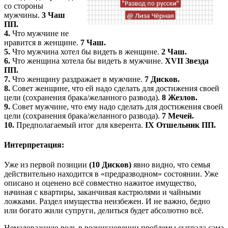
со стороны
мужчины.
3 Чаш
ПП.
4.
Что мужчине не
нравится в женщине.
7 Чаш.
5.
Что мужчина хотел бы видеть в женщине.
2 Чаш.
6.
Что женщина хотела бы видеть в мужчине.
ХVII Звезда
ПП.
7.
Что женщину раздражает в мужчине.
7 Дисков.
8.
Совет женщине, что ей надо сделать для достижения своей
цели (сохранения брака/желанного развода).
8 Жезлов.
9.
Совет мужчине, что ему надо сделать для достижения своей
цели (сохранения брака/желанного развода).
7 Мечей.
10.
Предполагаемый итог для кверента.
IХ Отшельник ПП.
Интерпретация:
Уже из первой позиции
(10 Дисков)
явно видно, что семья
действительно находится в «предразводном» состоянии. Уже
описано и оценено всё совместно нажитое имущество,
начиная с квартиры, заканчивая кастрюлями и чайными
ложками. Раздел имущества неизбежен. И не важно, бедно
или богато жили супруги, делиться будет абсолютно всё.
Немаловажную роль в возникновении проблемы сыграла сама