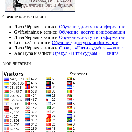
Свежие комментарии
Лиза Чёрная
к записи
Обучение, доступ к информации
Gylfaginning
к записи
Обучение, доступ к информации
Лиза Чёрная
к записи
Обучение, доступ к информации
Lenan-81
к записи
Обучение, доступ к информации
Лиза Чёрная
к записи
Оракул «Нити судьбы» — книга
And1ryha
к записи
Оракул «Нити судьбы» — книга
Мои читатели