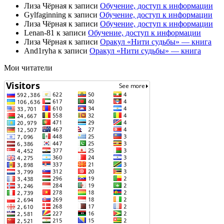
Лиза Чёрная
к записи
Обучение, доступ к информации
Gylfaginning
к записи
Обучение, доступ к информации
Лиза Чёрная
к записи
Обучение, доступ к информации
Lenan-81
к записи
Обучение, доступ к информации
Лиза Чёрная
к записи
Оракул «Нити судьбы» — книга
And1ryha
к записи
Оракул «Нити судьбы» — книга
Мои читатели