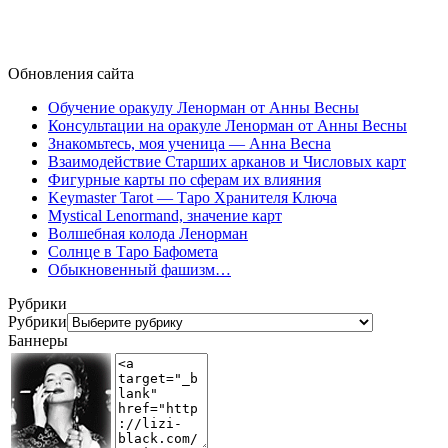
Обновления сайта
Обучение оракулу Ленорман от Анны Весны
Консультации на оракуле Ленорман от Анны Весны
Знакомьтесь, моя ученица — Анна Весна
Взаимодействие Старших арканов и Числовых карт
Фигурные карты по сферам их влияния
Keymaster Tarot — Таро Хранителя Ключа
Mystical Lenormand, значение карт
Волшебная колода Ленорман
Солнце в Таро Бафомета
Обыкновенный фашизм…
Рубрики
Рубрики
Баннеры