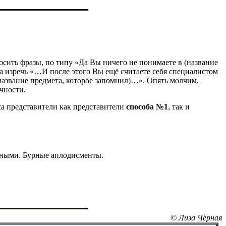
сить фразы, по типу «Да Вы ничего не понимаете в (название
а изречь «…И после этого Вы ещё считаете себя специалистом
(название предмета, которое запомнил)…». Опять молчим,
чности.
са представители как представители
способа №1
, так и
ными. Бурные аплодисменты.
© Лиза Чёрная