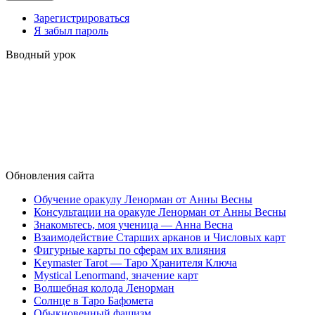
Зарегистрироваться
Я забыл пароль
Вводный урок
Обновления сайта
Обучение оракулу Ленорман от Анны Весны
Консультации на оракуле Ленорман от Анны Весны
Знакомьтесь, моя ученица — Анна Весна
Взаимодействие Старших арканов и Числовых карт
Фигурные карты по сферам их влияния
Keymaster Tarot — Таро Хранителя Ключа
Mystical Lenormand, значение карт
Волшебная колода Ленорман
Солнце в Таро Бафомета
Обыкновенный фашизм…