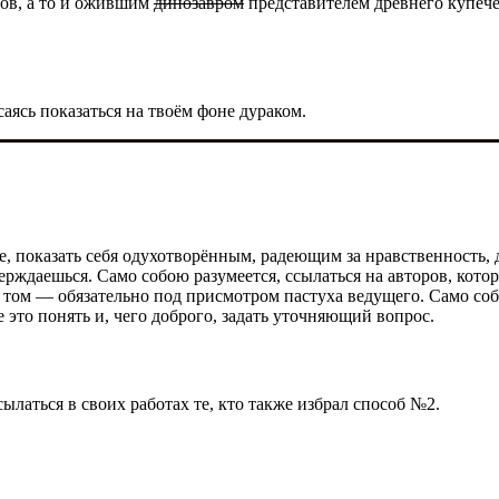
ров, а то и ожившим
динозавром
представителем древнего купечес
саясь показаться на твоём фоне дураком.
е, показать себя одухотворённым, радеющим за нравственность, 
верждаешься. Само собою разумеется, ссылаться на авторов, кот
и том — обязательно под присмотром пастуха ведущего. Само со
е это понять и, чего доброго, задать уточняющий вопрос.
ылаться в своих работах те, кто также избрал способ №2.