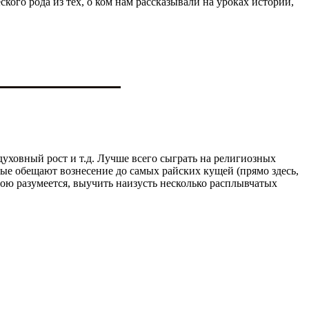
кого рода из тех, о ком нам рассказывали на уроках истории,
духовный рост и т.д. Лучше всего сыграть на религиозных
орые обещают вознесение до самых райских кущей (прямо здесь,
бою разумеется, выучить наизусть несколько расплывчатых