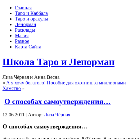
Главная
Таро и Каббала
Таро и оракулы
Ленорман
Расклады
Магия
Разное
Карта Сайта
Школа Таро и Ленорман
Лиза Чёрная и Анна Весна
«
А я хочу богатого! Пособие для охотниц за миллионами
Хамство
»
О способах самоутверждения…
12.06.2011 | Автор:
Лиза Чёрная
О способах самоутверждения…
Эта статья была написана в далёком 2007 году. В те незапамят