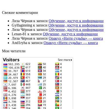
Свежие комментарии
Лиза Чёрная
к записи
Обучение, доступ к информации
Gylfaginning
к записи
Обучение, доступ к информации
Лиза Чёрная
к записи
Обучение, доступ к информации
Lenan-81
к записи
Обучение, доступ к информации
Лиза Чёрная
к записи
Оракул «Нити судьбы» — книга
And1ryha
к записи
Оракул «Нити судьбы» — книга
Мои читатели