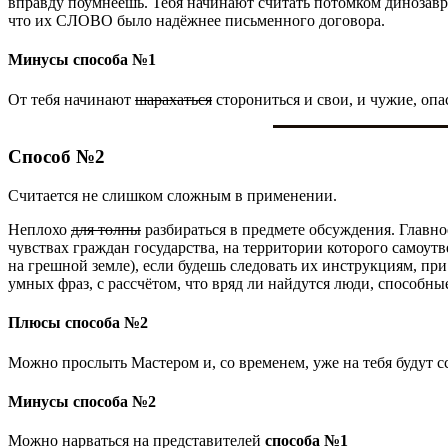
вправду поумнеешь. Тебя начинают считать потомком динозав
что их СЛОВО было надёжнее письменного договора.
Минусы способа №1
От тебя начинают
шарахаться
сторониться и свои, и чужие, опа
Способ №2
Считается не слишком сложным в применении.
Неплохо
для толпы
разбираться в предмете обсуждения. Главно
чувствах граждан государства, на территории которого самоут
на грешной земле), если будешь следовать их инструкциям, пр
умных фраз, с рассчётом, что вряд ли найдутся люди, способны
Плюсы способа №2
Можно прослыть Мастером и, со временем, уже на тебя будут сс
Минусы способа №2
Можно нарваться на представителей
способа №1