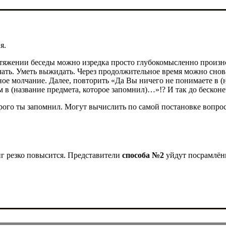
я.
отяжении беседы можно изредка просто глубокомысленно произно
чать. Уметь выжидать. Через продолжительное время можно снов
ное молчание. Далее, повторить «Да Вы ничего не понимаете в 
в (название предмета, которое запомнил)…»!? И так до бесконе
орого ты запомнил. Могут вычислить по самой постановке вопро
г резко повысится. Представители
способа №2
уйдут посрамлён