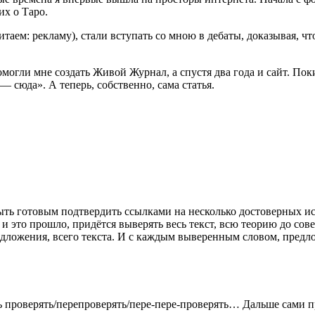
их о Таро.
итаем: рекламу), стали вступать со мною в дебаты, доказывая, чт
могли мне создать Живой Журнал, а спустя два года и сайт. Пок
— сюда». А теперь, собственно, сама статья.
ыть готовым подтвердить ссылками на несколько достоверных ист
и это прошло, придётся выверять весь текст, всю теорию до сов
редложения, всего текста. И с каждым выверенным словом, предл
ь проверять/перепроверять/пере-пере-проверять… Дальше сами п