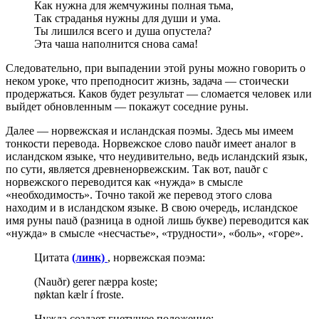
Как нужна для жемчужины полная тьма,
Так страданья нужны для души и ума.
Ты лишился всего и душа опустела?
Эта чаша наполнится снова сама!
Следовательно, при выпадении этой руны можно говорить о
неком уроке, что преподносит жизнь, задача — стоически
продержаться. Каков будет результат — сломается человек или
выйдет обновленным — покажут соседние руны.
Далее — норвежская и исландская поэмы. Здесь мы имеем
тонкости перевода. Норвежское слово nauðr имеет аналог в
исландском языке, что неудивительно, ведь исландский язык,
по сути, является древненорвежским. Так вот, nauðr с
норвежского переводится как «нужда» в смысле
«необходимость». Точно такой же перевод этого слова
находим и в исландском языке. В свою очередь, исландское
имя руны nauð (разница в одной лишь букве) переводится как
«нужда» в смысле «несчастье», «трудности», «боль», «горе».
Цитата
(линк)
, норвежская поэма:
(Nauðr) gerer næppa koste;
nøktan kælr í froste.
Нужда создает гнетущее положение;