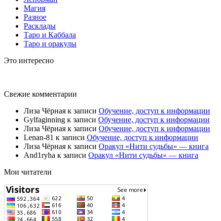
Магия
Разное
Расклады
Таро и Каббала
Таро и оракулы
Это интересно
Свежие комментарии
Лиза Чёрная
к записи
Обучение, доступ к информации
Gylfaginning
к записи
Обучение, доступ к информации
Лиза Чёрная
к записи
Обучение, доступ к информации
Lenan-81
к записи
Обучение, доступ к информации
Лиза Чёрная
к записи
Оракул «Нити судьбы» — книга
And1ryha
к записи
Оракул «Нити судьбы» — книга
Мои читатели