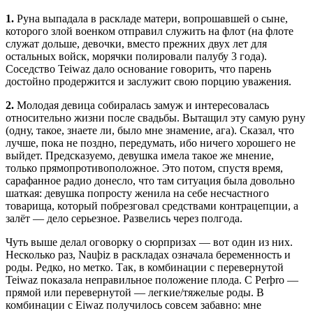
1.
Руна выпадала в раскладе матери, вопрошавшей о сыне,
которого злой военком отправил служить на флот (на флоте
служат дольше, девочки, вместо прежних двух лет для
остальных войск, морячки полировали палубу 3 года).
Соседство Teiwaz дало основание говорить, что парень
достойно продержится и заслужит свою порцию уважения.
2.
Молодая девица собиралась замуж и интересовалась
относительно жизни после свадьбы. Вытащил эту самую руну
(одну, такое, знаете ли, было мне знамение, ага). Сказал, что
лучше, пока не поздно, передумать, ибо ничего хорошего не
выйдет. Предсказуемо, девушка имела такое же мнение,
только прямопротивоположное. Это потом, спустя время,
сарафанное радио донесло, что там ситуация была довольно
шаткая: девушка попросту женила на себе несчастного
товарища, который побрезговал средствами контрацепции, а
залёт — дело серьезное. Развелись через полгода.
Чуть выше делал оговорку о сюрпризах — вот один из них.
Несколько раз, Nauþiz в раскладах означала беременность и
роды. Редко, но метко. Так, в комбинации с перевернутой
Teiwaz показала неправильное положение плода. С Perþro —
прямой или перевернутой — легкие/тяжелые роды. В
комбинации с Eiwaz получилось совсем забавно: мне