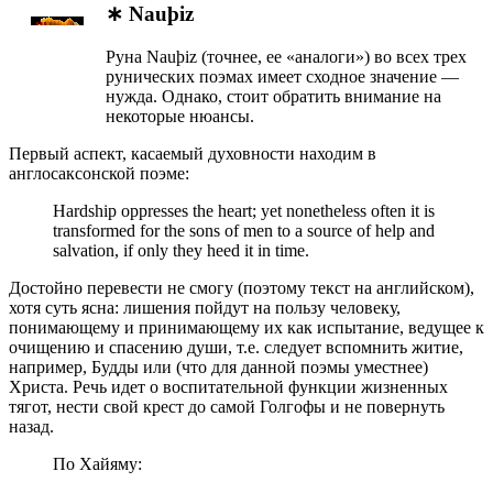
∗ Nauþiz
Руна Nauþiz (точнее, ее «аналоги») во всех трех
рунических поэмах имеет сходное значение —
нужда. Однако, стоит обратить внимание на
некоторые нюансы.
Первый аспект, касаемый духовности находим в
англосаксонской поэме:
Hardship oppresses the heart; yet nonetheless often it is
transformed for the sons of mеn to а source of help and
salvation, if only they heed it in time.
Достойно перевести не смогу (поэтому текст на английском),
хотя суть ясна: лишения пойдут на пользу человеку,
понимающему и принимающему их как испытание, ведущее к
очищению и спасению души, т.е. следует вспомнить житие,
например, Будды или (что для данной поэмы уместнее)
Христа. Речь идет о воспитательной функции жизненных
тягот, нести свой крест до самой Голгофы и не повернуть
назад.
По Хайяму: