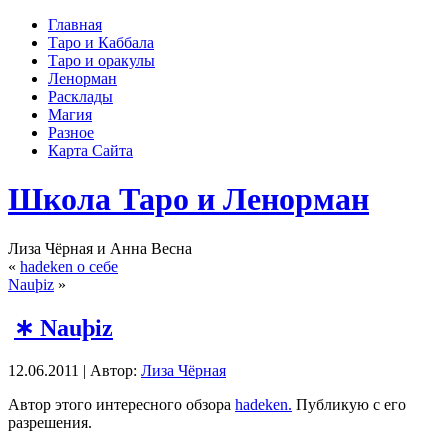
Главная
Таро и Каббала
Таро и оракулы
Ленорман
Расклады
Магия
Разное
Карта Сайта
Школа Таро и Ленорман
Лиза Чёрная и Анна Весна
«
hadeken о себе
Nauþiz
»
∗ Nauþiz
12.06.2011 | Автор:
Лиза Чёрная
Автор этого интересного обзора
hadeken.
Публикую с его
разрешения.