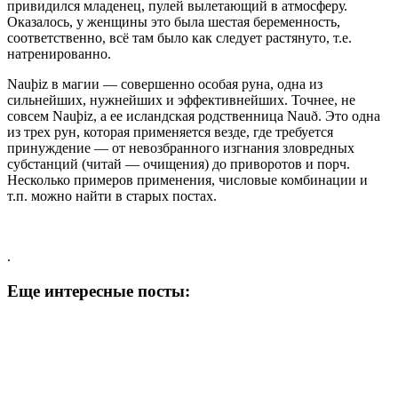
привидился младенец, пулей вылетающий в атмосферу.
Оказалось, у женщины это была шестая беременность,
соответственно, всё там было как следует растянуто, т.е.
натренированно.
Nauþiz в магии — совершенно особая руна, одна из
сильнейших, нужнейших и эффективнейших. Точнее, не
совсем Nauþiz, а ее исландская родственница Nauð. Это одна
из трех рун, которая применяется везде, где требуется
принуждение — от невозбранного изгнания зловредных
субстанций (читай — очищения) до приворотов и порч.
Несколько примеров применения, числовые комбинации и
т.п. можно найти в старых постах.
.
Еще интересные посты: