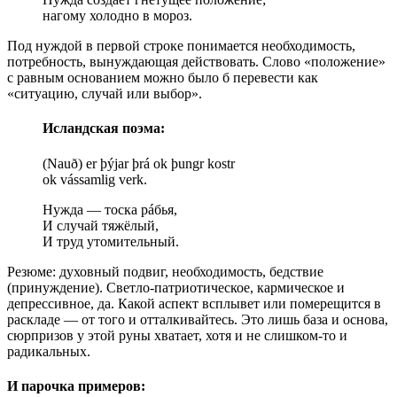
нагому холодно в мороз.
Под нуждой в первой строке понимается необходимость,
потребность, вынуждающая действовать. Слово «положение»
с равным основанием можно было б перевести как
«ситуацию, случай или выбор».
Исландская поэма:
(Nauð) er þýjar þrá ok þungr kostr
ok vássamlig verk.
Нужда — тоска рáбья,
И случай тяжёлый,
И труд утомительный.
Резюме: духовный подвиг, необходимость, бедствие
(принуждение). Светло-патриотическое, кармическое и
депрессивное, да. Какой аспект всплывет или померещится в
раскладе — от того и отталкивайтесь. Это лишь база и основа,
сюрпризов у этой руны хватает, хотя и не слишком-то и
радикальных.
И парочка примеров: