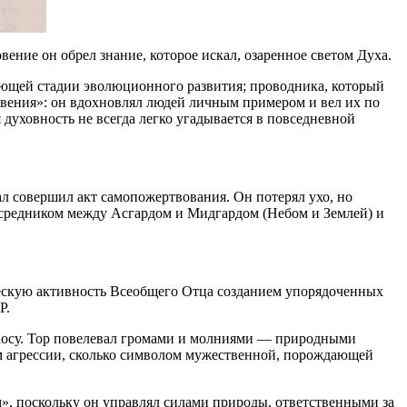
вение он обрел знание, которое искал, озаренное светом Духа.
ующей стадии эволюционного развития; проводника, который
овения»: он вдохновлял людей личным примером и вел их по
духовность не всегда легко угадывается в повседневной
л совершил акт самопожертвования. Он потерял ухо, но
посредником между Асгардом и Мидгардом (Небом и Землей) и
рческую активность Всеобщего Отца созданием упорядоченных
Р.
Хаосу. Тор повелевал громами и молниями — природными
м агрессии, сколько символом мужественной, порождающей
м», поскольку он управлял силами природы, ответственными за