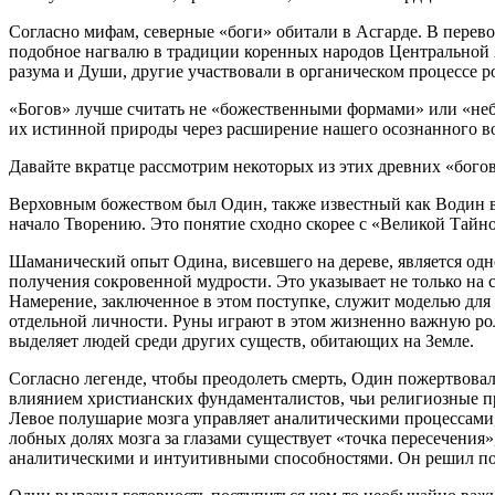
Согласно мифам, северные «боги» обитали в Асгарде. В перевод
подобное нагвалю в традиции коренных народов Центральной 
разума и Души, другие участвовали в органическом процессе 
«Богов» лучше считать не «божественными формами» или «неб
их истинной природы через расширение нашего осознанного в
Давайте вкратце рассмотрим некоторых из этих древних «богов»
Верховным божеством был Один, также известный как Водин 
начало Творению. Это понятие сходно скорее с «Великой Тайно
Шаманический опыт Одина, висевшего на дереве, является одн
получения сокровенной мудрости. Это указывает не только на 
Намерение, заключенное в этом поступке, служит моделью для 
отдельной личности. Руны играют в этом жизненно важную рол
выделяет людей среди других существ, обитающих на Земле.
Согласно легенде, чтобы преодолеть смерть, Один пожертвовал
влиянием христианских фундаменталистов, чьи религиозные п
Левое полушарие мозга управляет аналитическими процессами,
лобных долях мозга за глазами существует «точка пересечения
аналитическими и интуитивными способностями. Он решил поже