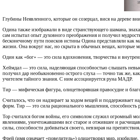
Глубины Неявленного, которые он созерцал, вися на дереве вни
Одина также изображали в виде странствующего шамана, знаха
сам испытал опыт духовного преображения и получил мудрост
бесконечному пути поисков истины Одина представляли как мас
жизни. Она вокруг нас, но скрыта в обычных вещах, которые 
Один как «бог» — это сила вдохновения, творчества и внутре
Хеймдал — это сила, наделяющая способностью слышать невыск
получил дар необыкновенно острого слуха — точно так же, ка
учителем тайного знания. С ним ассоциируется руна МАДР.
Тир — мифическая фигура, олицетворявшая правосудие и благ
Считалось, что он надзирает за ходом вещей и поддерживает 
форм. Тир — это сила рационального мышления, способность р
Тор считался богом войны, его символом служил огромный мо
явлениями, уничтожавшими все старое и отжившее и расчищав
силы, способности добиваться своего, невзирая на препятстви
Фрей (имя означает «повелитель») олицетворял мир, изобилие