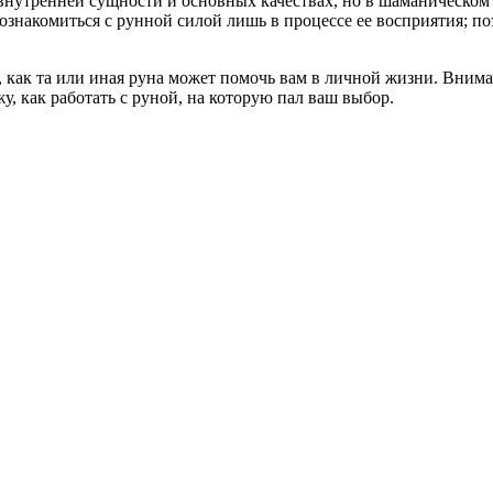
х внутренней сущности и основных качествах, но в шаманическо
ознакомиться с рунной силой лишь в процессе ее восприятия; п
 как та или иная руна может помочь вам в личной жизни. Внимате
у, как работать с руной, на которую пал ваш выбор.