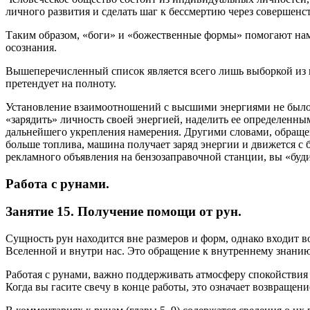
личного развития и сделать шаг к бессмертию через совершен
Таким образом, «боги» и «божественные формы» помогают нам
осознания.
Вышеперечисленный список является всего лишь выборкой из 
претендует на полноту.
Установление взаимоотношений с высшими энергиями не было 
«зарядить» личность своей энергией, наделить ее определенны
дальнейшего укрепления намерения. Другими словами, обращени
больше топлива, машина получает заряд энергии и движется с 
рекламного объявления на бензозаправочной станции, вы «буд
Работа с рунами.
Занятие 15. Получение помощи от рун.
Сущность рун находится вне размеров и форм, однако входит 
Вселенной и внутри нас. Это обращение к внутреннему знанию
Работая с рунами, важно поддерживать атмосферу спокойствия 
Когда вы гасите свечу в конце работы, это означает возвращен