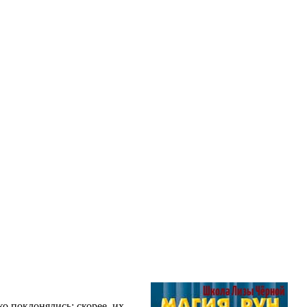
 поклонялись; скорее, их