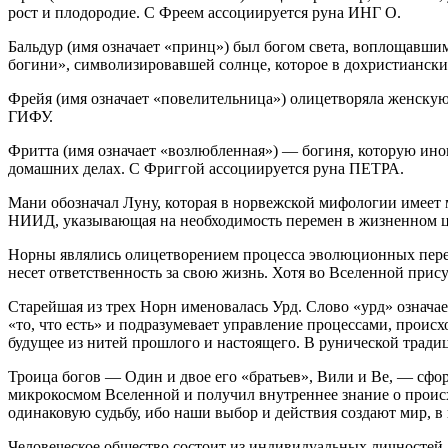
рост и плодородие. С Фреем ассоциируется руна ИНГ О.
Бальдур (имя означает «принц») был богом света, воплощавши
богини», символизировавшей солнце, которое в дохристианск
Фрейя (имя означает «повелительница») олицетворяла женскую 
ГИФУ.
Фритта (имя означает «возлюбленная») — богиня, которую ино
домашних делах. С Фриггой ассоциируется руна ПЕТРА.
Мани обозначал Луну, которая в норвежской мифологии имеет 
НИИД, указывающая на необходимость перемен в жизненном ц
Норны являлись олицетворением процесса эволюционных переме
несет ответственность за свою жизнь. Хотя во Вселенной прис
Старейшая из трех Норн именовалась Урд. Слово «урд» означае
«то, что есть» и подразумевает управление процессами, проис
будущее из нитей прошлого и настоящего. В рунической трад
Троица богов — Один и двое его «братьев», Вили и Be, — сфо
микрокосмом Вселенной и получил внутреннее знание о происх
одинаковую судьбу, ибо наши выбор и действия создают мир, в
Человеческое общество состоит из индивидуальных личностей, 