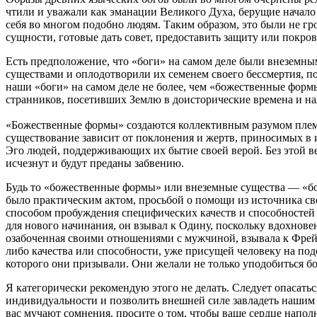
чтили и уважали как эманации Великого Духа, берущие начало
себя во многом подобно людям. Таким образом, это были не гр
сущности, готовые дать совет, предоставить защиту или покров
Есть предположение, что «боги» на самом деле были внеземн
существами и оплодотворили их семенем своего бессмертия, п
наши «боги» на самом деле не более, чем «божественные фор
странников, посетивших Землю в доисторические времена и на
«Божественные формы» создаются коллективным разумом племе
существование зависит от поклонения и жертв, приносимых в
Эго людей, поддерживающих их бытие своей верой. Без этой 
исчезнут и будут преданы забвению.
Будь то «божественные формы» или внеземные существа — «б
было практическим актом, просьбой о помощи из источника св
способом пробуждения специфических качеств и способностей 
для нового начинания, он взывал к Одину, поскольку вдохнове
озабоченная своими отношениями с мужчиной, взывала к Фрейе
либо качества или способности, уже присущей человеку на по
которого они призывали. Они желали не только уподобиться бож
Я категорически рекомендую этого не делать. Следует опасатьс
индивидуальности и позволить внешней силе завладеть нашим ф
вас мучают сомнения, просите о том, чтобы ваше сердце нап