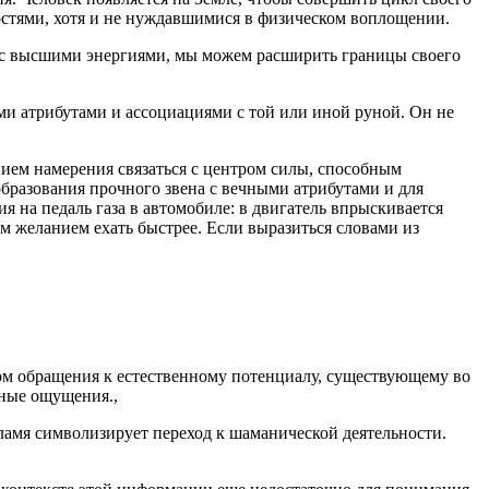
остями, хотя и не нуждавшимися в физическом воплощении.
е с высшими энергиями, мы можем расширить границы своего
и атрибутами и ассоциациями с той или иной руной. Он не
ием намерения связаться с центром силы, способным
образования прочного звена с вечными атрибутами и для
 на педаль газа в автомобиле: в двигатель впрыскивается
им желанием ехать быстрее. Если выразиться словами из
ом обращения к естественному потенциалу, существующему во
ьные ощущения.,
пламя символизирует переход к шаманической деятельности.