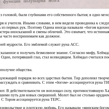
з головой, были глубинами его собственного бытия; в одно мгно
ря и учителя. Иными словами, в нем видели проводника к след
ь из первых рук. Поэтому Одина иногда называли «богом вдохн
тера иносказаний и смены обличий. Это означает, что истинная 
мы часто воспринимаем как должное.
нней мудрости. Его эмблемой служит руна АСС.
азанное и получать безмолвное знание. Согласно мифу, Хеймда
к Один, потерявший глаз, стал всевидящим. Хеймдал считался 
ополучие общества.
надлежащий порядок во всех царствах бытия. Тир дополнял тво
ассуждать и сравнивать. С этим «богом» ассоциируется руна ТИ
лот. В действительности он воплощал силу, противостоявшую 
шими путь для новых свершений. Молот был не столько орудие
я. С Тором ассоциируется руна ТЕРС.
, удовольствие и плотскую любовь. Его называли «мирским бого