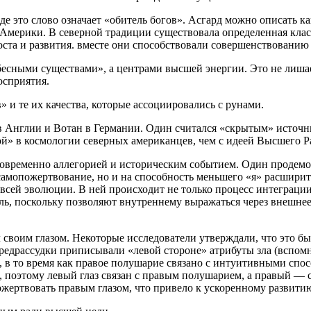
е это слово означает «обитель богов». Асгард можно описать ка
Америки. В северной традиции существовала определенная кла
роста и развития. вместе они способствовали совершенствовани
есными существами», а центрами высшей энергии. Это не лишае
осприятия.
 и те их качества, которые ассоциировались с рунами.
в Англии и Вотан в Германии. Один считался «скрытым» исто
й» в космологии северных американцев, чем с идеей Высшего Ра
овременно аллегорией и историческим событием. Один продемонс
самопожертвование, но и на способность меньшего «я» расширит
всей эволюции. В ней происходит не только процесс интеграции
ь, поскольку позволяют внутреннему выражаться через внешнее
 своим глазом. Некоторые исследователи утверждали, что это б
редрассудки приписывали «левой стороне» атрибуты зла (вспом
 в то время как правое полушарие связано с интуитивными спос
», поэтому левый глаз связан с правым полушарием, а правый —
ртвовать правым глазом, что привело к ускоренному развитию 