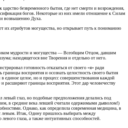
к царство безвременного бытия, где нет смерти и возрождения,
ссификация богов. Некоторые из них имели отношение к Силам
ю и возвышению Духа.
т их атрибутов могущества, но открывает путь к пониманию
чником мудрости и могущества — Всеобщим Отцом, давшим
зума; находящегося вне Творения и отдельно от него.
трировал готовность отказаться от своего «я» ради
ь границы восприятия и осознать целостность своего бытия
 в единое целое, но и процесс совершенствования каждой
 и расширяют границы восприятия. Этот дар человечеству
ыл левый глаз, но подобные предположения делались под
ним, в средние века левшей считали одержимыми дьяволом!)
обностями. Однако, как определила современная медицина, в
 с левым. Итак, Одину пришлось выбирать между
левого глаза, а также интуитивных способностей.