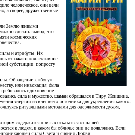
дило человеческое, они вели
о, а скорее, дружественные
лили Землю живыми
можно сделать вывод, что
амяти космических
овечества.
силы и атрибуты. Их
лишь отражают коллективное
ьной субстанции, попросту
илы. Обращение к «богу»
жеству, или инвокация, была
 требовалось вдохновение
бовались сила и мужество, шаман обращался к Тиру. Женщина,
чения энергии из внешнего источника для укрепления какого-
пользуясь ритуальными методами для одержимости духом,
котором содержится призыв отказаться от нашей
сятся к людям, в каком бы обличье они не появлялись Если
сепроникающей силы Света и сияния Любви.