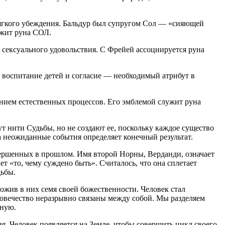
мягкого убеждения. Бальдур был супругом Сол — «сияющей
ужит руна СОЛ.
 сексуального удовольствия. С Фрейей ассоциируется руна
 воспитание детей и согласие — необходимый атрибут в
анием естественных процессов. Его эмблемой служит руна
 нити Судьбы, но не создают ее, поскольку каждое существо
а неожиданные события определяет конечный результат.
овершенных в прошлом. Имя второй Норны, Верданди, означает
т «то, чему суждено быть». Считалось, что она сплетает
дьбы.
ожив в них семя своей божественности. Человек стал
овечество неразрывно связаны между собой. Мы разделяем
нную.
. Человек появляется на Земле, чтобы совершить цикл своего