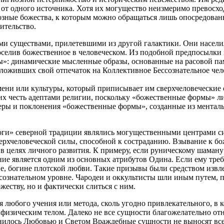
 от одного источника. Хотя их могущество неизмеримо превосхо
озные божества, к которым можно обращаться лишь опосредованн
ительство.
ыми существами, прилетевшими из другой галактики. Они насе
оселив божественное в человеческом. Из подобной предпосылки 
мы»: динамические мысленные образы, основанные на расовой п
ложивших свой отпечаток на Коллективное Бессознательное чел
ни или культуры, который приписывает им сверхчеловеческие 
 их честь адептами религии, поскольку «божественные формы» 
веры и поклонения «божественные формы», созданные из ментал
оги» северной традиции являлись могущественными центрами с
ерхчеловеческой силы, способной к состраданию. Взывание к бо
в целях личного развития. К примеру, если руническому шаману
ние является одним из основных атрибутов Одина. Если ему тре
, богине плотской любви. Такие призывы были средством извле
дсознательном уровне. Чародеи и оккультисты шли иным путем, 
еству, но и фактически слиться с ним.
я любого учения или метода, сколь угодно привлекательного, в 
изическим телом. Далеко не все сущности благожелательно отно
олнилось Любовью и Светом Враждебные сущности не выносят в