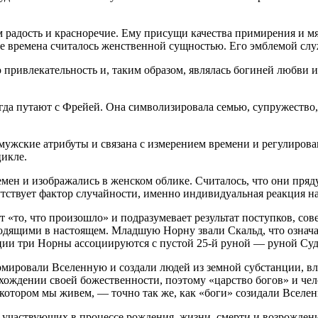
м радость и красноречие. Ему присущи качества примирения и 
ие времена считалось женственной сущностью. Его эмблемой сл
привлекательность и, таким образом, являлась богиней любви и
гда путают с Фрейей. Она символизировала семью, супружество,
мужские атрибуты и связана с измерением времени и регулиров
икле.
н и изображались в женском облике. Считалось, что они прядут
утствует фактор случайности, именно индивидуальная реакция н
т «то, что произошло» и подразумевает результат поступков, с
ходящими в настоящем. Младшую Норну звали Скальд, что означае
иции три Норны ассоциируются с пустой 25-й руной — руной Су
рмировали Вселенную и создали людей из земной субстанции, вл
ождении своей божественности, поэтому «царство богов» и чел
 котором мы живем, — точно так же, как «боги» созидали Вселе
участвующих в процессе рождения, жизни, смерти и возрождения