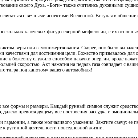
ствование своего Духа. «Боги» также считались духовными сущн
 связаться с вечными аспектами Вселенной. Вступая в общени
нескольких ключевых фигур северной мифологии, с их основным
актом веры или самопожертвования. Скорее, оно было выражен
ми качествами для достижения цели. Божество призывалось для 
е к божеству служило способом накачки энергии, вроде нажатия
большей скоростью. Акт нажатия на педаль газа совпадает с ваш
ите тигра под капотом» вашего автомобиля!
во все формы и размеры. Каждый рунный символ служит средств
, далеко превосходящему все построения рассудка и эмоционал
и гармонии, а также молчаливого уважения. Зажгите свечу: ее 
ие к рутинной деятельности повседневной жизни.