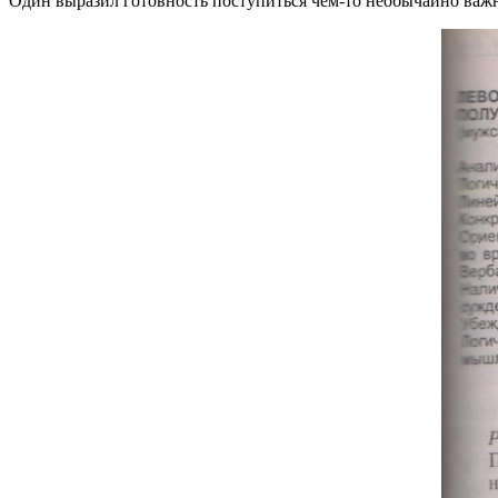
Один выразил готовность поступиться чем-то необычайно важ