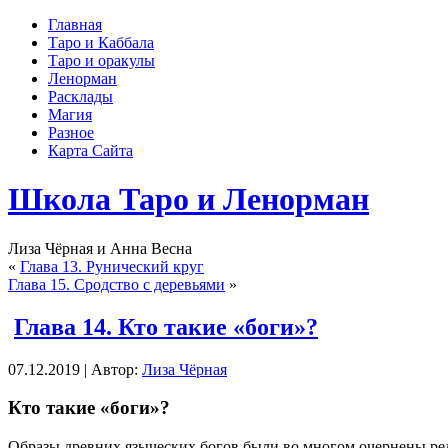
Главная
Таро и Каббала
Таро и оракулы
Ленорман
Расклады
Магия
Разное
Карта Сайта
Школа Таро и Ленорман
Лиза Чёрная и Анна Весна
«
Глава 13. Рунический круг
Глава 15. Сродство с деревьями
»
Глава 14. Кто такие «боги»?
07.12.2019 | Автор:
Лиза Чёрная
Кто такие «боги»?
Образы древних языческих богов были во многом очернены рел