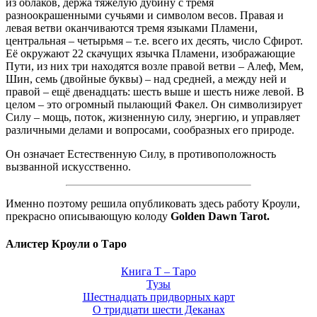
из облаков, держа тяжёлую дубину с тремя
разноокрашенными сучьями и символом весов. Правая и
левая ветви оканчиваются тремя языками Пламени,
центральная – четырьмя – т.е. всего их десять, число Сфирот.
Её окружают 22 скачущих язычка Пламени, изображающие
Пути, из них три находятся возле правой ветви – Алеф, Мем,
Шин, семь (двойные буквы) – над средней, а между ней и
правой – ещё двенадцать: шесть выше и шесть ниже левой. В
целом – это огромный пылающий Факел. Он символизирует
Силу – мощь, поток, жизненную силу, энергию, и управляет
различными делами и вопросами, сообразных его природе.
Он означает Естественную Силу, в противоположность
вызванной искусственно.
Именно поэтому решила опубликовать здесь работу Кроули,
прекрасно описывающую колоду
Golden Dawn Tarot.
Алистер Кроули о Таро
Книга Т – Таро
Тузы
Шестнадцать придворных карт
О тридцати шести Деканах