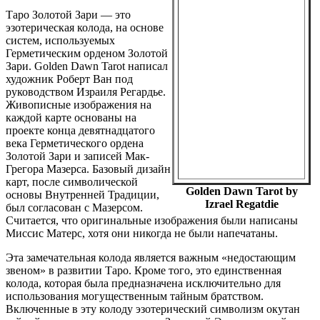
Таро Золотой Зари — это
эзотерическая колода, на основе
систем, используемых
Герметическим орденом Золотой
Зари. Golden Dawn Tarot написал
художник Роберт Ван под
руководством Израиля Регардье.
Живописные изображения на
каждой карте основаны на
проекте конца девятнадцатого
века Герметического ордена
Золотой Зари и записей Мак-
Грегора Мазерса. Базовый дизайн
карт, после символической
Golden Dawn Tarot by
основы Внутренней Традиции,
Izrael Regatdie
был согласован с Мазерсом.
Считается, что оригинальные изображения были написаны
Миссис Матерс, хотя они никогда не были напечатаны.
Эта замечательная колода является важным «недостающим
звеном» в развитии Таро. Кроме того, это единственная
колода, которая была предназначена исключительно для
использования могущественным тайным братством.
Включенные в эту колоду эзотерический символизм окутан