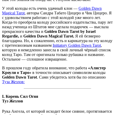
У этой колоды есть очень удачный клон —
Golden Dawn
Magical Tarot
, авторы Сандра Табато Цицеро и Чик Цицеро. Я
с удовольствием работаю с этой колодой уже много лет.
Когда-то преобрела колоду российского издательства, пару лет
назад ученица из Штатов мне сделала подарочек — выслала
прекрасного качества и
Golden Dawn Tarot by Israel
Regardie,
и
Golden Dawn Magical Tarot.
Я ей безмерно
благодарна. Но, к сожалению, есть и карикатура на эту колоду
с претензиозным названием
Initiatory Golden Dawn Tarot
,
которую я немедленно занесла в свой личный чёрный список
колод Таро. Там от оригинала только рубашка и название.
Остальное — сплошное извращение.
В прошлом году обратила внимание, что работа
«Алистер
Кроули о Таро»
в точности описывает символизм колоды
Golden Dawn Tarot
. Сами убедитесь хотя бы по описанию
Туза Жезлов:
I. Корень Сил Огня
Туз Жезлов
Рука Ангела, от которой исходит белое сияние, протягивается