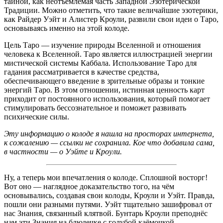
тайной, как неотъемлемая часть Западной Эзотерической
Традиции. Можно отметить, что такие величайшие эзотерики,
как Райдер Уэйт и Алистер Кроули, развили свои идеи о Таро,
основываясь именно на этой колоде.
Цель Таро — изучение природы Вселенной и отношения
человека к Вселенной. Таро является иллюстрацией энергии
мистической системы Каббала. Использование Таро для
гадания рассматривается в качестве средства,
обеспечивающего введение в зрительные образы и тонкие
энергий Таро. В этом отношении, истинная ценность карт
приходит от постоянного использования, который помогает
стимулировать бессознательное и поможет развивать
психические силы.
Эту информацию о колоде я нашла на просторах интернета,
к сожалению — ссылки не сохранила. Кое что добавила сама,
в частности — о Уэйте и Кроули.
Ну, а теперь мои впечатления о колоде. Сплошной восторг!
Вот оно — наглядное доказательство того, на чём
основывались, создавая свои колоды, Кроули и Уэйт. Правда,
пошли они разными путями. Уэйт тщательно зашифровал от
нас Знания, связанный клятвой. Бунтарь Кроули преподнёс
нам эти Знания на блюдечке с голубой каёмочкой.