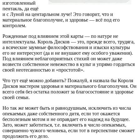
изготовленный
пентакль, да ещё
и с Луной на центарльном луче! Это говорит, что и
материальное благополучие, и здоровье — всё под его
контролем.
Рожденные под влиянием этой карты — по натуре не
интеллектуалы. Король Дисков — это, прежде всего, трудяга,
а всяческие заумные философствования и изыски культуры
его не интересуют (да и не внушают ему особого уважения).
Под влиянием неблагоприятных стихий он может даже
возвести собственное невежество в культ и упрямо гордиться
своей неотесанностью и «простотой».
Что тут ещё можно добавить? Пожалуй, я назвала бы Короля
Дисков мастером здоровья и материального благополучия. Он
всего себя без остатка положит за благосостояние и здоровье
своей семьи.
Но так же может быть и равнодушным, исключить из числа
опекаемых даже собственного дитя, если тот окажется
бесполезным мотом и не оправдает его надежд на будущее.
Зато, может заботиться, т.е. включить в число опекаемых,
совершенно чужого человека, если тот в перспективе сможет
продолжить его дело.