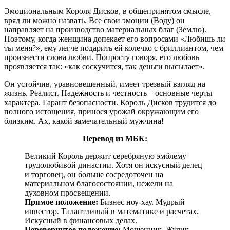
Эмоциональным Короля Дисков, в общепринятом смысле,
вряд ли можно назвать. Все свои эмоции (Воду) он
направляет на производство материальных благ (Землю).
Поэтому, когда женщина допекает его вопросами «Любишь ли
ты меня?», ему легче подарить ей колечко с бриллиантом, чем
произнести слова любви. Попросту говоря, его любовь
проявляется так: «как соскучится, так деньги высылает».
Он устойчив, уравновешенный, имеет трезвый взгляд на
жизнь. Реалист. Надёжность и честность – основные черты
характера. Гарант безопасности. Король Дисков трудится до
полного истощения, принося урожай окружающим его
близким. Ах, какой замечательный мужчина!
Перевод из МБК:
Великий Король держит серебряную эмблему
трудолюбивой династии. Хотя он искусный делец
и торговец, он больше сосредоточен на
материальном благосостоянии, нежели на
духовном просвещении.
Прямое положение:
Бизнес ноу-хау. Мудрый
инвестор. Талантливый в математике и расчетах.
Искусный в финансовых делах.
Перевернутое положение:
Мошенник. Жулик.