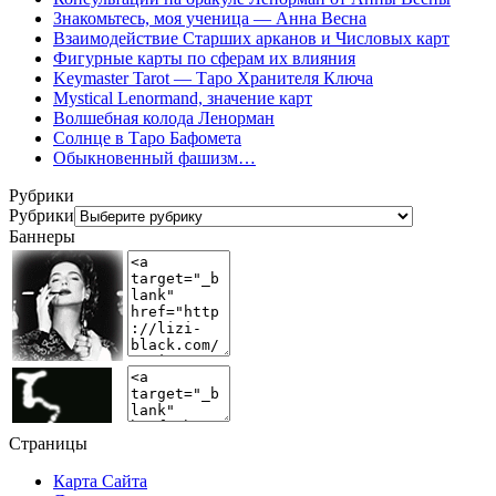
Знакомьтесь, моя ученица — Анна Весна
Взаимодействие Старших арканов и Числовых карт
Фигурные карты по сферам их влияния
Keymaster Tarot — Таро Хранителя Ключа
Mystical Lenormand, значение карт
Волшебная колода Ленорман
Солнце в Таро Бафомета
Обыкновенный фашизм…
Рубрики
Рубрики
Баннеры
Страницы
Карта Сайта