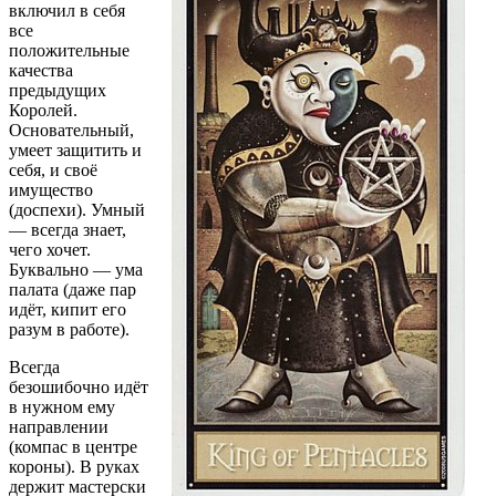
включил в себя
все
положительные
качества
предыдущих
Королей.
Основательный,
умеет защитить и
себя, и своё
имущество
(доспехи). Умный
— всегда знает,
чего хочет.
Буквально — ума
палата (даже пар
идёт, кипит его
разум в работе).
Всегда
безошибочно идёт
в нужном ему
направлении
(компас в центре
короны). В руках
держит мастерски