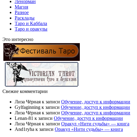
Ленорман
Магия
Разное
Расклады
Таро и Каббала
Таро и оракулы
Это интересно
Свежие комментарии
Лиза Чёрная
к записи
Обучение, доступ к информации
Gylfaginning
к записи
Обучение, доступ к информации
Лиза Чёрная
к записи
Обучение, доступ к информации
Lenan-81
к записи
Обучение, доступ к информации
Лиза Чёрная
к записи
Оракул «Нити судьбы» — книга
And1ryha
к записи
Оракул «Нити судьбы» — книга