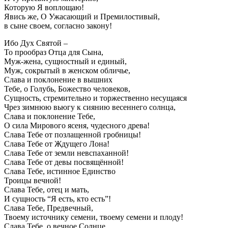
Которую Я воплощаю!
Явись же, О Ужасающий и Премилостивый,
в сыне своем, согласно закону!
Ибо Дух Святой –
То прообраз Отца для Сына,
Муж-жена, сущностный и единый,
Муж, сокрытый в женском обличье,
Слава и поклонение в вышних
Тебе, о Голубь, Божество человеков,
Сущность, стремительно и торжественно несущаяся
Чрез зимнюю вьюгу к сиянию весеннего солнца,
Слава и поклонение Тебе,
О сила Мирового ясеня, чудесного древа!
Слава Тебе от позлащенной гробницы!
Слава Тебе от Ждущего Лона!
Слава Тебе от земли невспаханной!
Слава Тебе от девы посвящённой!
Слава Тебе, истинное Единство
Троицы вечной!
Слава Тебе, отец и мать,
И сущность “Я есть, кто есть”!
Слава Тебе, Предвечный,
Твоему источнику семени, твоему семени и плоду!
Слава Тебе, о вечное Солнце,