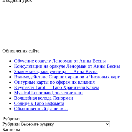
Вводный урок
Обновления сайта
Обучение оракулу Ленорман от Анны Весны
Консультации на оракуле Ленорман от Анны Весны
Знакомьтесь, моя ученица — Анна Весна
Взаимодействие Старших арканов и Числовых карт
Фигурные карты по сферам их влияния
Keymaster Tarot — Таро Хранителя Ключа
Mystical Lenormand, значение карт
Волшебная колода Ленорман
Солнце в Таро Бафомета
Обыкновенный фашизм…
Рубрики
Рубрики
Баннеры