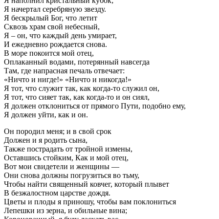
Я наполнил кристальный кубок;
Я начертал серебряную звезду.
Я бескрылый Бог, что летит
Сквозь храм свой небесный,
Я – он, что каждый день умирает,
И ежедневно рождается снова.
В море покоится мой отец,
Оплаканный водами, потерянный навсегда
Там, где напрасная печаль отвечает:
«Ничто и нигде!» «Ничто и никогда!»
Я тот, что служит так, как когда-то служил он,
Я тот, что сияет так, как когда-то и он сиял,
Я должен отклониться от прямого Пути, подобно ему,
Я должен уйти, как и он.
Он породил меня; и в свой срок
Должен и я родить сына,
Также пострадать от тройной измены,
Оставшись стойким, Как и мой отец,
Вот мои свидетели и женщины —
Они снова должны погрузиться во тьму,
Чтобы найти священный ковчег, который плывет
В безжалостном царстве дождя.
Цветы и плоды я приношу, чтобы вам поклониться
Лепешки из зерна, и обильные вина;