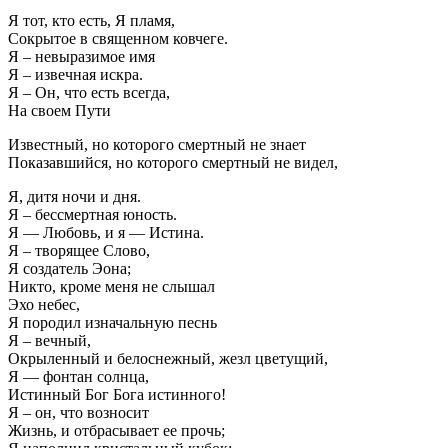
Я тот, кто есть, Я пламя,
Сокрытое в священном ковчеге.
Я – невыразимое имя
Я – извечная искра.
Я – Он, что есть всегда,
На своем Пути
Известный, но которого смертный не знает
Показавшийся, но которого смертный не видел,
Я, дитя ночи и дня.
Я – бессмертная юность.
Я — Любовь, и я — Истина.
Я – творящее Слово,
Я создатель Эона;
Никто, кроме меня не слышал
Эхо небес,
Я породил изначальную песнь
Я – вечный,
Окрыленный и белоснежный, жезл цветущий,
Я — фонтан солнца,
Истинный Бог Бога истинного!
Я – он, что возносит
Жизнь, и отбрасывает ее прочь;