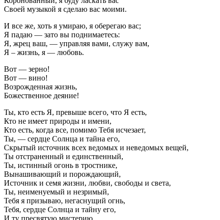
Коронованный, я буду ласкать вас
Своей музыкой я сделаю вас моими.
И все же, хоть я умираю, я оберегаю вас;
Я падаю — зато вы поднимаетесь:
Я, жрец ваш, — управляя вами, служу вам,
Я – жизнь, я — любовь.
Вот — зерно!
Вот — вино!
Возрожденная жизнь,
Божественное деяние!
Ты, кто есть Я, превыше всего, что Я есть,
Кто не имеет природы и имени,
Кто есть, когда все, помимо Тебя исчезает,
Ты, — сердце Солнца и тайна его,
Скрытый источник всех ведомых и неведомых вещей,
Ты отстраненный и единственный,
Ты, истинный огонь в тростнике,
Вынашивающий и порождающий,
Источник и семя жизни, любви, свободы и света,
Ты, неименуемый и незримый,
Тебя я призываю, негаснущий огнь,
Тебя, сердце Солнца и тайну его,
И ту пресвятую мистерию,