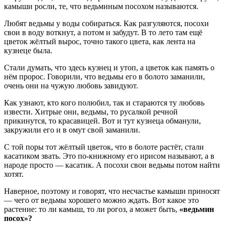
камыши росли, те, что ведьминым посохом называются.
Любят ведьмы у воды собираться. Как разгуляются, посохи
свои в воду воткнут, а потом и забудут. В то лето там ещё
цветок жёлтый вырос, точно такого цвета, как лента на
кузнеце была.
Стали думать, что здесь кузнец и утоп, а цветок как память о
нём пророс. Говорили, что ведьмы его в болото заманили,
очень они на чужую любовь завидуют.
Как узнают, кто кого полюбил, так и стараются ту любовь
извести. Хитрые они, ведьмы, то русалкой речной
прикинутся, то красавицей. Вот и тут кузнеца обманули,
закружили его и в омут свой заманили.
С той поры тот жёлтый цветок, что в болоте растёт, стали
касатиком звать. Это по-книжному его ирисом называют, а в
народе просто — касатик. А посохи свои ведьмы потом найти
хотят.
Наверное, поэтому и говорят, что несчастье камыши приносят
— чего от ведьмы хорошего можно ждать. Вот какое это
растение: то ли камыш, то ли рогоз, а может быть,
«ведьмин
посох»?