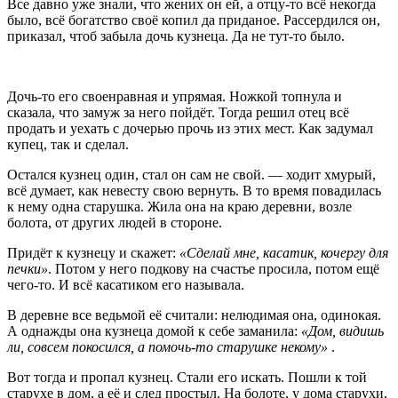
Все давно уже знали, что жених он ей, а отцу-то всё некогда
было, всё богатство своё копил да приданое. Рассердился он,
приказал, чтоб забыла дочь кузнеца. Да не тут-то было.
Дочь-то его своенравная и упрямая. Ножкой топнула и
сказала, что замуж за него пойдёт. Тогда решил отец всё
продать и уехать с дочерью прочь из этих мест. Как задумал
купец, так и сделал.
Остался кузнец один, стал он сам не свой. — ходит хмурый,
всё думает, как невесту свою вернуть. В то время повадилась
к нему одна старушка. Жила она на краю деревни, возле
болота, от других людей в стороне.
Придёт к кузнецу и скажет:
«Сделай мне, касатик, кочергу для
печки»
. Потом у него подкову на счастье просила, потом ещё
чего-то. И всё касатиком его называла.
В деревне все ведьмой её считали: нелюдимая она, одинокая.
А однажды она кузнеца домой к себе заманила:
«Дом, видишь
ли, совсем покосился, а помочь-то старушке некому»
.
Вот тогда и пропал кузнец. Стали его искать. Пошли к той
старухе в дом, а её и след простыл. На болоте, у дома старухи,