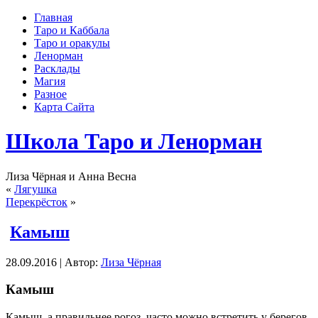
Главная
Таро и Каббала
Таро и оракулы
Ленорман
Расклады
Магия
Разное
Карта Сайта
Школа Таро и Ленорман
Лиза Чёрная и Анна Весна
«
Лягушка
Перекрёсток
»
Камыш
28.09.2016 | Автор:
Лиза Чёрная
Камыш
Камыш, а правильнее рогоз, часто можно встретить у берегов