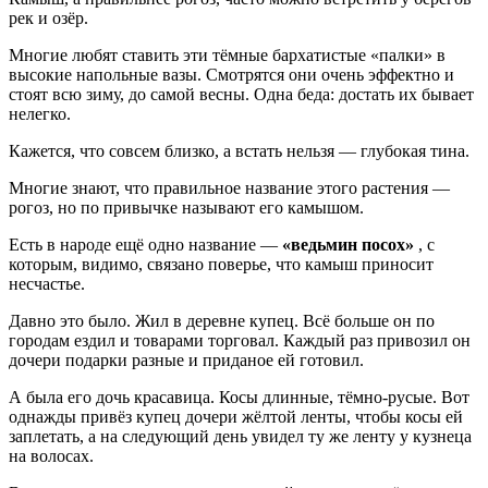
рек и озёр.
Многие любят ставить эти тёмные бархатистые «палки» в
высокие напольные вазы. Смотрятся они очень эффектно и
стоят всю зиму, до самой весны. Одна беда: достать их бывает
нелегко.
Кажется, что совсем близко, а встать нельзя — глубокая тина.
Многие знают, что правильное название этого растения —
рогоз, но по привычке называют его камышом.
Есть в народе ещё одно название —
«ведьмин посох»
, с
которым, видимо, связано поверье, что камыш приносит
несчастье.
Давно это было. Жил в деревне купец. Всё больше он по
городам ездил и товарами торговал. Каждый раз привозил он
дочери подарки разные и приданое ей готовил.
А была его дочь красавица. Косы длинные, тёмно-русые. Вот
однажды привёз купец дочери жёлтой ленты, чтобы косы ей
заплетать, а на следующий день увидел ту же ленту у кузнеца
на волосах.