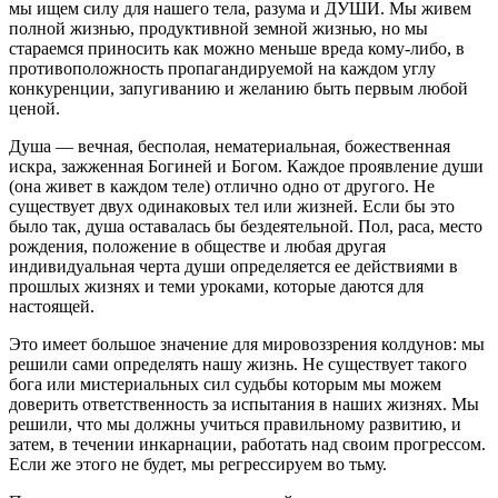
мы ищем силу для нашего тела, разума и ДУШИ. Мы живем
полной жизнью, продуктивной земной жизнью, но мы
стараемся приносить как можно меньше вреда кому-либо, в
противоположность пропагандируемой на каждом углу
конкуренции, запугиванию и желанию быть первым любой
ценой.
Душа — вечная, бесполая, нематериальная, боже­ственная
искра, зажженная Богиней и Богом. Каждое проявление души
(она живет в каждом теле) отлично одно от другого. Не
существует двух одинаковых тел или жизней. Если бы это
было так, душа оставалась бы бездеятельной. Пол, раса, место
рождения, положение в обществе и любая другая
индивидуальная черта души определяется ее действиями в
прошлых жизнях и теми уроками, которые даются для
настоящей.
Это имеет большое значение для мировоззрения кол­дунов: мы
решили сами определять нашу жизнь. Не существует такого
бога или мистериальных сил судьбы которым мы можем
доверить ответственность за испы­тания в наших жизнях. Мы
решили, что мы должны учиться правильному развитию, и
затем, в течении ин­карнации, работать над своим прогрессом.
Если же это­го не будет, мы регрессируем во тьму.