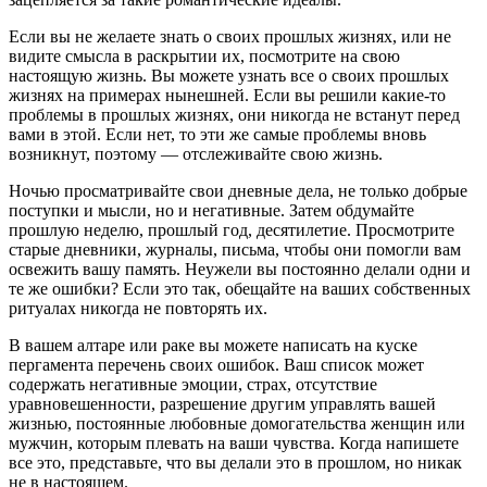
Если вы не желаете знать о своих прошлых жизнях, или не
видите смысла в раскрытии их, посмотрите на свою
настоящую жизнь. Вы можете узнать все о своих прошлых
жизнях на примерах нынешней. Если вы ре­шили какие-то
проблемы в прошлых жизнях, они ни­когда не встанут перед
вами в этой. Если нет, то эти же самые проблемы вновь
возникнут, поэтому — отслежи­вайте свою жизнь.
Ночью просматривайте свои дневные дела, не толь­ко добрые
поступки и мысли, но и негативные. Затем обдумайте
прошлую неделю, прошлый год, десятиле­тие. Просмотрите
старые дневники, журналы, письма, чтобы они помогли вам
освежить вашу память. Неуже­ли вы постоянно делали одни и
те же ошибки? Если это так, обещайте на ваших собственных
ритуалах ни­когда не повторять их.
В вашем алтаре или раке вы можете написать на куске
пергамента перечень своих ошибок. Ваш список может
содержать негативные эмоции, страх, отсут­ствие
уравновешенности, разрешение другим управ­лять вашей
жизнью, постоянные любовные домога­тельства женщин или
мужчин, которым плевать на ва­ши чувства. Когда напишете
все это, представьте, что вы делали это в прошлом, но никак
не в настоящем.