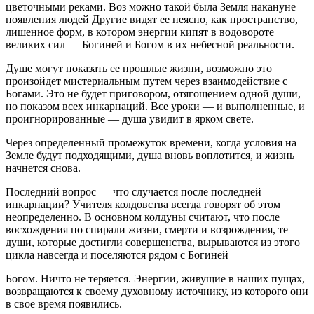
цветочными реками. Воз можно такой была Земля накануне
появления людей Другие видят ее неясно, как пространство,
лишенное форм, в котором энергии кипят в водовороте
великих сил — Богиней и Богом в их небесной реальности.
Душе могут показать ее прошлые жизни, возможно это
произойдет мистериальным путем через взаимодействие с
Богами. Это не будет приговором, отягощением одной души,
но показом всех инкарнаций. Все уроки — и выполненные, и
проигнорированные — душа уви­дит в ярком свете.
Через определенный промежуток времени, когда ус­ловия на
Земле будут подходящими, душа вновь вопло­тится, и жизнь
начнется снова.
Последний вопрос — что случается после последней
инкарнации? Учителя колдовства всегда говорят об этом
неопределенно. В основном колдуны считают, что после
восхождения по спирали жизни, смерти и возрождения, те
души, которые достигли совершенства, вырываются из этого
цикла навсегда и поселяются рядом с Богиней
Богом. Ничто не теряется. Энергии, живущие в наших пущах,
возвращаются к своему духовному источнику, из которого они
в свое время появились.