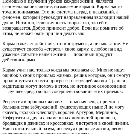
Помощью в изучении уроков каждой жизни, явля­ется
феноменальное явление, называемое кармой. Кар­ма часто
труднопонимаема. Это не система наград и наказаний, а
феномен, который руководит направле­нием эволюции нашей
души. Истинно, если личность творит зло, зло ей и
возвращается. Добро приносит добро. Если вы помните об
этом, не может быть при чин делать зло.
Карма означает действие, это инструмент, а не наказание. Не
существует способа «стереть» свою карму, к любое на вид
ужасное событие нашей жизни — побочный продукт
действия кармы.
Карма учит нас, только когда мы осознаем ее. Мно­гие ищут
ошибок в своих прошлых жизнях, решив которые, они смогут
продвинуться по пути прогресса настоящей жизни. Транс и
медитация могут помочь в этом, но истинное самопознание
— лучшее средство для совершенствования этих приемов.
Регрессия в прошлых жизнях — опасная вещь, при чина
большинства заблуждений, существующих ныне Я не могу
сказать, сколько Клеопатр, королей Артуров, Мерлинов,
Нефертити и других знаменитых личностей прошлого,
бродящих в джинсах и кроссовках, я встретил в своей жизни.
Наш сознательный разум, исследуя прошлые жизни, легко
зацепляется за такие ро­мантические идеалы.