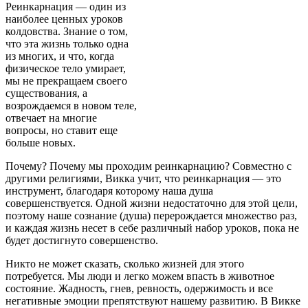
Реинкарнация — один из
наиболее ценных уроков
колдовства. Знание о том,
что эта жизнь только одна
из многих, и что, когда
физическое тело умирает,
мы не прекращаем своего
существования, а
возрождаемся в новом теле,
отвечает на многие
вопросы, но ставит еще
больше новых.
Почему? Почему мы проходим реинкарнацию? Со­вместно с
другими религиями, Викка учит, что реин­карнация — это
инструмент, благодаря которому наша душа
совершенствуется. Одной жизни недостаточно для этой цели,
поэтому наше сознание (душа) перерож­дается множество раз,
и каждая жизнь несет в себе раз­личный набор уроков, пока не
будет достигнуто совер­шенство.
Никто не может сказать, сколько жизней для этого
потребуется. Мы люди и легко можем впасть в живот­ное
состояние. Жадность, гнев, ревность, одержимость и все
негативные эмоции препятствуют нашему развитию. В Викке