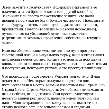
Затем зажгите красную свечу. Подержите пергамент в ее
пламени, а затем бросьте в котел или другой кон­тейнер.
Закричите или просто торжественно заявите, что ваши
прошлые поступки не будут больше частью вас- Представьте
свою будущую жизнь, лишенную вреда. ограниченности,
препятствий. Повторите заклина-8ие (если необходимо),
лучше ночью на убывающей луне, чем и закончите
разрушение негативных прояв­лений собственной текущей
жизни.
Если вы облечете ваше желание идти по пути прогресса
собственной жизни в ритуальную форму, ваша клятва начнет
действовать очень сильно. Когда у вас появится искушение
вновь наполнить свою жизнь старыми, негативными мыслями
и поступками, повторите ритуал, и это пробудит вашу силу.
Что происходит после смерти? Умирает только тело. Душа
остается жива. Некоторые колдуны говорят, что они
путешествовали в местах, многим известным как Страна Фей,
Страна Света, Страна Молодости. Эти об­ласти не находятся
ни на небесах, ни под землей. Они просто существуют в
нематериальной реальности, на­много менее плотной, чем
наша. Многие традиционные колдуны описывают ее как
страну вечного лета, с зелеными полями и сладкими