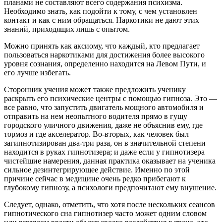
планами не составляют всего содержания психизма.
Необходимо знать, как подойти к тому, с чем установлен
контакт и как с ним обращаться. Наркотики не дают этих
знаний, приходящих лишь с опытом.
Можно принять как аксиому, что каждый, кто предлагает
пользоваться наркотиками для достижения более высокого
уровня сознания, определенно находится на Левом Пути, и
его лучше избегать.
Сторонник учения может также предложить ученику
раскрыть его психические центры с помощью гипноза. Это —
все равно, что запустить двигатель мощного автомобиля и
отправить на нем неопытного водителя прямо в гущу
городского уличного движения, даже не объяснив ему, где
тормоз и где акселератор. Во-вторых, как человек был
загипнотизирован два-три раза, он в значительной степени
находится в руках гипнотизера; и даже если у гипнотизера
чистейшие намерения, данная практика оказывает на ученика
сильное дезинтегрирующее действие. Именно по этой
причине сейчас в медицине очень редко прибегают к
глубокому гипнозу, а психологи предпочитают ему внушение.
Следует, однако, отметить, что хотя после нескольких сеансов
гипнотического сна гипнотизер часто может одним словом