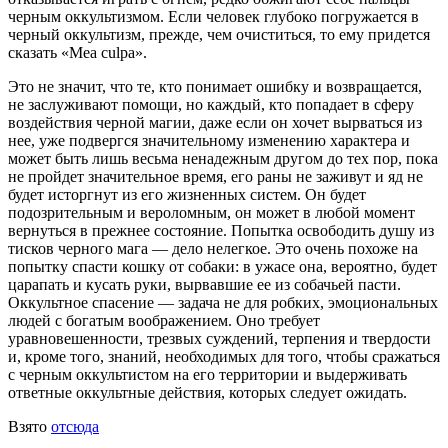
черным оккультизмом. Если человек глубоко погружается в
черный оккультизм, прежде, чем очиститься, то ему придется
сказать «Mea culpa».
Это не значит, что те, кто понимает ошибку и возвращается,
не заслуживают помощи, но каждый, кто попадает в сферу
воздействия черной магии, даже если он хочет вырваться из
нее, уже подвергся значительному изменению характера и
может быть лишь весьма ненадежным другом до тех пор, пока
не пройдет значительное время, его раны не заживут и яд не
будет исторгнут из его жизненных систем. Он будет
подозрительным и вероломным, он может в любой момент
вернуться в прежнее состояние. Попытка освободить душу из
тисков черного мага — дело нелегкое. Это очень похоже на
попытку спасти кошку от собаки: в ужасе она, вероятно, будет
царапать и кусать руки, вырвавшие ее из собачьей пасти.
Оккультное спасение — задача не для робких, эмоциональных
людей с богатым воображением. Оно требует
уравновешенности, трезвых суждений, терпения и твердости
и, кроме того, знаний, необходимых для того, чтобы сражаться
с черным оккультистом на его территории и выдерживать
ответные оккультные действия, которых следует ожидать.
Взято
отсюда