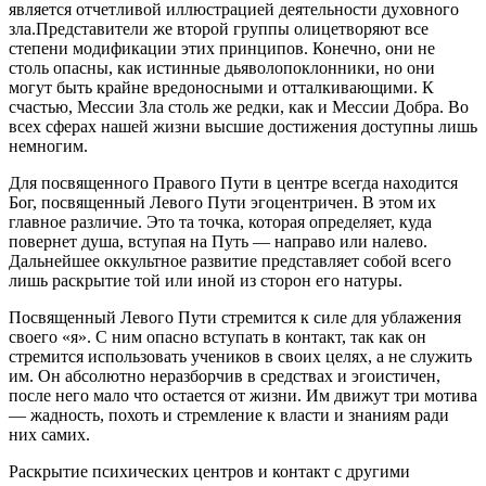
является отчетливой иллюстрацией деятельности духовного
зла.Представители же второй группы олицетворяют все
степени модификации этих принципов. Конечно, они не
столь опасны, как истинные дьяволопоклонники, но они
могут быть крайне вредоносными и отталкивающими. К
счастью, Мессии Зла столь же редки, как и Мессии Добра. Во
всех сферах нашей жизни высшие достижения доступны лишь
немногим.
Для посвященного Правого Пути в центре всегда находится
Бог, посвященный Левого Пути эгоцентричен. В этом их
главное различие. Это та точка, которая определяет, куда
повернет душа, вступая на Путь — направо или налево.
Дальнейшее оккультное развитие представляет собой всего
лишь раскрытие той или иной из сторон его натуры.
Посвященный Левого Пути стремится к силе для ублажения
своего «я». С ним опасно вступать в контакт, так как он
стремится использовать учеников в своих целях, а не служить
им. Он абсолютно неразборчив в средствах и эгоистичен,
после него мало что остается от жизни. Им движут три мотива
— жадность, похоть и стремление к власти и знаниям ради
них самих.
Раскрытие психических центров и контакт с другими