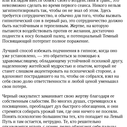
или взглядом ввести объект своего воздействия в транс, это
невозможно сделать во время первого сеанса. Никого нельзя
загипнотизировать так, чтобы он не знал об этом. Здесь
требуется сотрудничество, и обычно для того, чтобы вызвать
гипнотический сон в первый раз, это сотрудничество должно
быть настойчивым и терпеливым. Жертве, на которую
пытаются воздействовать против ее желания, достаточно
поднести к носу большой палец, и потенциальный Темный
Посвящающий потерпит полное поражение.
Лучший способ избежать подчинения в гипнозе, когда оно
уже установлено, — это обратиться за помощью к
здравомыслящему, обладающему устойчивой психикой другу,
наделенному житейской мудростью и опытом, который не
станет слишком акцентировать на психической стороне, а
вдохновит пострадавшего на то, чтобы он собрался, взял на
себя свою долю ответственности и любой ценой уменьшил
свои потери.
Черный оккультист заманивает свою жертву благодаря ее
собственным слабостям. Во многих душах, стремящихся к
посвящению, преобладает дух быстрого обогащения, и они
стремятся собирать урожай там, где они ничего не посеяли.
Понять психологию большинства тех, кто попадает на Левый
Путь и там остается, нетрудно. Те, кто решительно
отказывается играть с огнем, редко обжигают себе пальцы