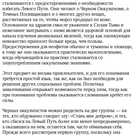
сталкиваются с предостережениями о необходимости
избегать Левого Пути. Они читают о Черном Оккультизме, о
Темных Посвящающих и о многих других вещах,
рассчитанных на то, чтобы мороз продирал по коже.
Основанное на здравом смысле уважение к Силам Тьмы и
нежелание заигрывать с ними является здоровой основой для
начала изучения аномальных явлений, тогда как паникующее
невежество приносит больше вреда, чем пользы.
Предостережения для неофитов обычно и туманны и зловещи,
к тому же они оказываются практически малополезными,
когда обучающийся на практике сталкивается со
злоупотреблением оккультными знаниями.
Этот предмет не весьма привлекателен, и для его понимания
требуется простой язык, так же, как он был необходим для
решения других социальных проблем. Политика
замалчивания открывает возможности перед злом, тогда как
при понимании проблемы оказывается сломанным хребет его
силы.
Черных оккультистов можно разделить на две группы — на
тех, кто обдуманно говорит злу: «Стань мне добром», и тех,
кто сбился на Левый Путь более или менее непреднамеренно,
а оказавшись на нем, остаются там, часто обманывая себя.
Прежде всего рассмотрим первую группу, поскольку она