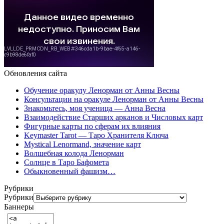
Обновления сайта
Обучение оракулу Ленорман от Анны Весны
Консультации на оракуле Ленорман от Анны Весны
Знакомьтесь, моя ученица — Анна Весна
Взаимодействие Старших арканов и Числовых карт
Фигурные карты по сферам их влияния
Keymaster Tarot — Таро Хранителя Ключа
Mystical Lenormand, значение карт
Волшебная колода Ленорман
Солнце в Таро Бафомета
Обыкновенный фашизм…
Рубрики
Рубрики
Баннеры