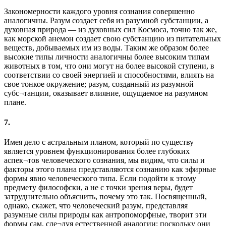
Закономерности каждого уровня сознания совершенно
аналогичны. Разум создает себя из разумной субстанции, а
духовная природа — из духовных сил Космоса, точно так же,
как морской анемон создает свою субстанцию из питательных
веществ, добываемых им из воды. Таким же образом более
высокие типы личности аналогичны более высоким типам
животных в том, что они могут на более высокой ступени, в
соответствии со своей энергией и способностями, влиять на
свое тонкое окружение; разум, созданный из разумной
субс¬танции, оказывает влияние, ощущаемое на разумном
плане.
7.
Имея дело с астральным планом, который по существу
является уровнем функционирования более глубоких
аспек¬тов человеческого сознания, мы видим, что силы и
факторы этого плана представляются сознанию как эфирные
формы явно человеческого типа. Если подойти к этому
предмету философски, а не с точки зрения веры, будет
затруднительно объяснить, почему это так. Посвященный,
однако, скажет, что человеческий разум, представляя
разумные силы природы как антропоморфные, творит эти
формы сам, сле¬дуя естественной аналогии: поскольку они