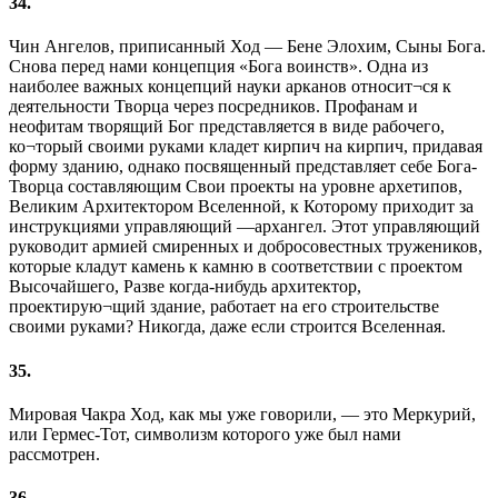
34.
Чин Ангелов, приписанный Ход — Бене Элохим, Сыны Бога.
Снова перед нами концепция «Бога воинств». Одна из
наиболее важных концепций науки арканов относит¬ся к
деятельности Творца через посредников. Профанам и
неофитам творящий Бог представляется в виде рабочего,
ко¬торый своими руками кладет кирпич на кирпич, придавая
форму зданию, однако посвященный представляет себе Бога-
Творца составляющим Свои проекты на уровне архетипов,
Великим Архитектором Вселенной, к Которому приходит за
инструкциями управляющий —архангел. Этот управляющий
руководит армией смиренных и добросовестных тружеников,
которые кладут камень к камню в соответствии с проектом
Высочайшего, Разве когда-нибудь архитектор,
проектирую¬щий здание, работает на его строительстве
своими руками? Никогда, даже если строится Вселенная.
35.
Мировая Чакра Ход, как мы уже говорили, — это Меркурий,
или Гермес-Тот, символизм которого уже был нами
рассмотрен.
36.