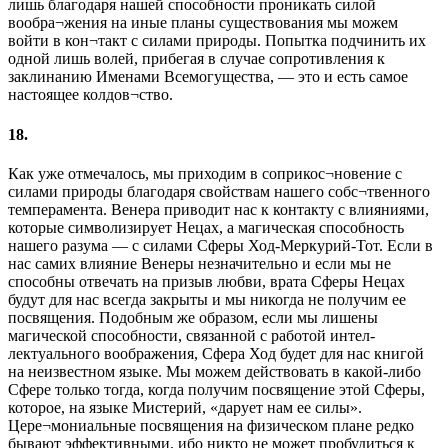
лишь благодаря нашей способности проникать силой
вообра¬жения на иные планы существования мы можем
войти в кон¬такт с силами природы. Попытка подчинить их
одной лишь волей, прибегая в случае сопротивления к
заклинанию Именами Всемогущества, — это и есть самое
настоящее колдов¬ство.
18.
Как уже отмечалось, мы приходим в соприкос¬новение с
силами природы благодаря свойствам нашего собс¬твенного
темперамента. Венера приводит нас к контакту с влияниями,
которые символизирует Нецах, а магическая способность
нашего разума — с силами Сферы Ход-Меркурий-Тот. Если в
нас самих влияние Венеры незначительно и если мы не
способны отвечать на призыв любви, врата Сферы Нецах
будут для нас всегда закрыты и мы никогда не получим ее
посвящения. Подобным же образом, если мы лишены
магической способности, связанной с работой интел-
лектуального воображения, Сфера Ход будет для нас книгой
на неизвестном языке. Мы можем действовать в какой-либо
Сфере только тогда, когда получим посвящение этой Сферы,
которое, на языке Мистерий, «дарует нам ее силы».
Цере¬мониальные посвящения на физическом плане редко
бывают эффективными, ибо никто не может пробудиться к