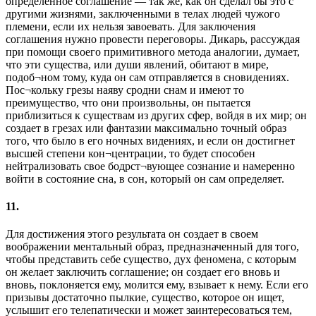
определенное соглашение — так же, как он сделал бы это с
другими жизнями, заключенными в телах людей чужого
племени, если их нельзя завоевать. Для заключения
соглашения нужно провести переговоры. Дикарь, рассуждая
при помощи своего примитивного метода аналогии, думает,
что эти существа, или души явлений, обитают в мире,
подоб¬ном тому, куда он сам отправляется в сновидениях.
Пос¬кольку грезы наяву сродни снам и имеют то
преимущество, что они произвольны, он пытается
приблизиться к существам из других сфер, войдя в их мир; он
создает в грезах или фантазии максимально точный образ
того, что было в его ночных видениях, и если он достигнет
высшей степени кон¬центрации, то будет способен
нейтрализовать свое бодрст¬вующее сознание и намеренно
войти в состояние сна, в сон, который он сам определяет.
11.
Для достижения этого результата он создает в своем
воображении ментальный образ, предназначенный для того,
чтобы представить себе существо, дух феномена, с которым
он желает заключить соглашение; он создает его вновь и
вновь, поклоняется ему, молится ему, взывает к нему. Если его
призывы достаточно пылкие, существо, которое он ищет,
услышит его телепатически и может заинтересоваться тем,