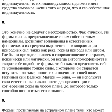
индивидуальны, то их индивидуальность должна иметь
средства самовыра¬жения того же рода, что и его собственная
индивидуальность.
8.
Это, конечно, не следует с необходимостью. Фак¬тически, эти
формы жизни, предоставленные своим собствен¬ным
намерениям, достигают воплощения в естественных
феноменах и их средства выражения — в координации
природных сил, таких как река, горная природа или шторм.
Где бы ни приходил человек в соприкосновение с астралом,
психически или магически, он всегда антропоморфизирует и
творит себе подобные формы, чтобы как-то представить себе
те ускользающие тонкие силы, с которыми он старается
вступить в контакт, понять их и подчинить своей воле.
Истиный сын Великой Матери — Бина, — он использует
свои естественные наклонности для организации и
сот¬ворения форм на любом плане, до. которого только
способно возвыситься его сознание.
9.
Формы, постигаемые на астральном плане теми, кто может