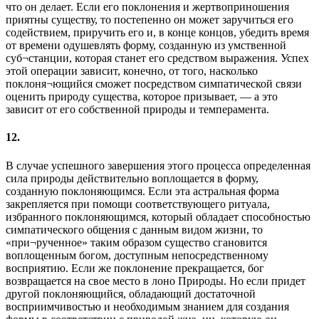
что он делает. Если его поклонения и жертвоприношения
приятны существу, то постепенно он может заручиться его
содействием, приручить его и, в конце концов, убедить время
от времени одушевлять форму, созданную из умственной
суб¬станции, которая станет его средством выражения. Успех
этой операции зависит, конечно, от того, насколько
поклоня¬ющийся сможет посредством симпатической связи
оценить природу существа, которое призывает, — а это
зависит от его собственной природы и темперамента.
12.
В случае успешного завершения этого процесса определенная
сила природы действительно воплощается в форму,
созданную поклоняющимся. Если эта астральная форма
закрепляется при помощи соответствующего ритуала,
избранного поклоняющимся, который обладает способностью
симпатического общения с данным видом жизни, то
«при¬рученное» таким образом существо сгановится
воплощенным богом, доступным непосредственному
восприятию. Если же поклонение прекращается, бог
возвращается на свое место в лоно Природы. Но если придет
другой поклоняющийся, обладающий достаточной
восприимчивостью и необходимым знанием для создания