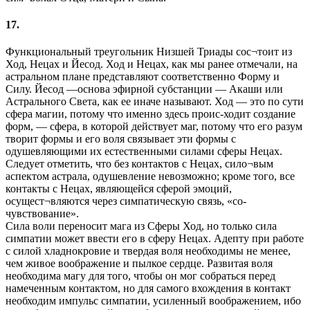
17.
Функциональный треугольник Низшей Триады сос¬тоит из
Ход, Нецах и Йесод. Ход и Нецах, как мы ранее отмечали, на
астральном плане представляют соответственно Форму и
Силу. Йесод —основа эфирной субстанции — Акаши или
Астрального Света, как ее иначе называют. Ход — это по сути
сфера магии, потому что именно здесь проис-ходит создание
форм, — сфера, в которой действует маг, потому что его разум
творит формы и его воля связывает эти формы с
одушевляющими их естественными силами сферы Нецах.
Следует отметить, что без контактов с Нецах, сило¬вым
аспектом астрала, одушевление невозможно; кроме того, все
контакты с Нецах, являющейся сферой эмоций,
осущест¬вляются через симпатическую связь, «со-
чувствование».
Сила воли переносит мага из Сферы Ход, но только сила
симпатии может ввести его в сферу Нецах. Адепту при работе
с силой хладнокровие и твердая воля необходимы не менее,
чем живое воображение и пылкое сердце. Развитая воля
необходима магу для того, чтобы он мог собраться перед
намеченным контактом, но для самого вхождения в контакт
необходим импульс симпатии, усиленный воображением, ибо