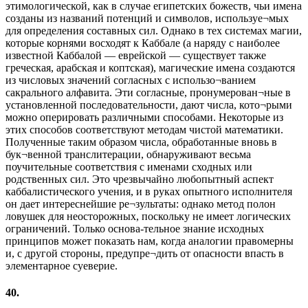
этимологической, как в случае египетских божеств, чьи имена
созданы из названий потенций и символов, используе¬мых
для определения составных сил. Однако в тех системах магии,
которые корнями восходят к Каббале (а наряду с наиболее
известной Каббалой — еврейской — существует также
греческая, арабская и коптская), магические имена создаются
из числовых значений согласных с использо¬ванием
сакрального алфавита. Эти согласные, пронумерован¬ные в
установленной последовательности, дают числа, кото¬рыми
можно оперировать различными способами. Некоторые из
этих способов соответствуют методам чистой математики.
Полученные таким образом числа, обработанные вновь в
бук¬венной транслитерации, обнаруживают весьма
поучительные соответствия с именами сходных или
родственных сил. Это чрезвычайно любопытный аспект
каббалистического учения, и в руках опытного исполнителя
он дает интереснейшие ре¬зультаты: однако метод полон
ловушек для неосторожных, поскольку не имеет логических
ограничений. Только основа-тельное знание исходных
принципов может показать нам, когда аналогии правомерны
и, с другой стороны, предупре¬дить от опасности впасть в
элементарное суеверие.
40.