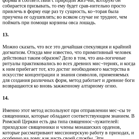
формы в соответствии с природой жиз¬ни, которую он
собирается призывать, то ему будет срав-нительно просто
привлечь в форму еще раз ту сущность, ко¬торая была
приучена ее одушевлять; во всяком случае не труднее, чем
поймать при помощи корзины овса лошадь.
13.
Можно сказать, что все это дичайшая спекуляция и крайний
догматизм. Откуда мне известно, что примитивный человек
действовал таким образом? Дело в том, что ана-логичные
ритуалы практиковались во всех древних мис¬териях, и когда
к ним прибегает тот, кто достиг необходимого мастерства в
искусстве концентрации и знания символов, применяемых
для создания различных форм, метод работает и древние боги
возвращаются ко вновь зажженному алтарному огню.
14.
Именно этот метод используют при отправлении мес¬сы те
священники, которые обладают соответствующим знанием. В
Римской Церкви есть два типа священнос¬лужителей:
приходские священники и члены монашеских орденов,
которые рассматривают миссионерскую работу в приходах, и
особенно на дому, как часть своей службы. Эти