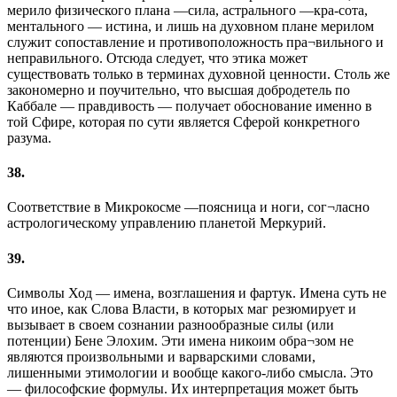
мерило физического плана —сила, астрального —кра-сота,
ментального — истина, и лишь на духовном плане мерилом
служит сопоставление и противоположность пра¬вильного и
неправильного. Отсюда следует, что этика может
существовать только в терминах духовной ценности. Столь же
закономерно и поучительно, что высшая добродетель по
Каббале — правдивость — получает обоснование именно в
той Сфире, которая по сути является Сферой конкретного
разума.
38.
Соответствие в Микрокосме —поясница и ноги, сог¬ласно
астрологическому управлению планетой Меркурий.
39.
Символы Ход — имена, возглашения и фартук. Имена суть не
что иное, как Слова Власти, в которых маг резюмирует и
вызывает в своем сознании разнообразные силы (или
потенции) Бене Элохим. Эти имена никоим обра¬зом не
являются произвольными и варварскими словами,
лишенными этимологии и вообще какого-либо смысла. Это
— философские формулы. Их интерпретация может быть