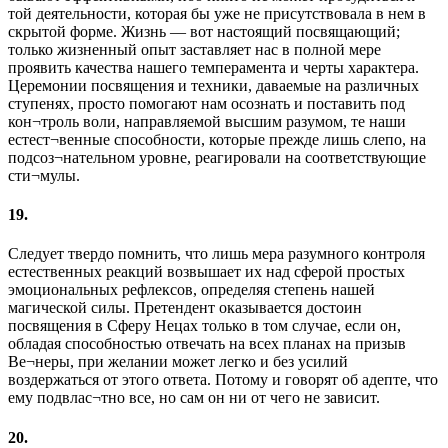
той деятельности, которая бы уже не присутствовала в нем в
скрытой форме. Жизнь — вот настоящий посвящающий;
только жизненный опыт заставляет нас в полной мере
проявить качества нашего темперамента и черты характера.
Церемонии посвящения и техники, даваемые на различных
ступенях, просто помогают нам осознать и поставить под
кон¬троль воли, направляемой высшим разумом, те наши
естест¬венные способности, которые прежде лишь слепо, на
подсоз¬нательном уровне, реагировали на соответствующие
сти¬мулы.
19.
Следует твердо помнить, что лишь мера разумного контроля
естественных реакций возвышает их над сферой простых
эмоциональных рефлексов, определяя степень нашей
магической силы. Претендент оказывается достоин
посвящения в Сферу Нецах только в том случае, если он,
обладая способностью отвечать на всех планах на призыв
Ве¬неры, при желании может легко и без усилий
воздержаться от этого ответа. Потому и говорят об адепте, что
ему подвлас¬тно все, но сам он ни от чего не зависит.
20.