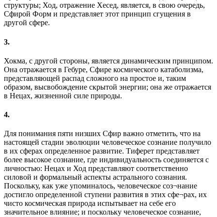
структуры; Ход, отражение Хесед, является, в свою очередь,
Сфирой Форм и представляет этот принцип сгущения в
другой сфере.
3.
Хокма, с другой стороны, является динамическим принципом.
Она отражается в Гебуре, Сфире космического катаболизма,
представляющей распад сложного на простое и, таким
образом, высвобождение скрытой энергии; она же отражается
в Нецах, жизненной силе природы.
4.
Для понимания пяти низших Сфир важно отметить, что на
настоящей стадии эволюции человеческое сознание получило
в их сферах определенное развитие. Тиферет представляет
более высокое сознание, где индивидуальность соединяется с
личностью: Нецах и Ход представляют соответственно
силовой и формальный аспекты астрального сознания.
Поскольку, как уже упоминалось, человеческое соз¬нание
достигло определенной ступени развития в этих сфе¬рах, их
чисто космическая природа испытывает на себе его
значительное влияние; и поскольку человеческое сознание,