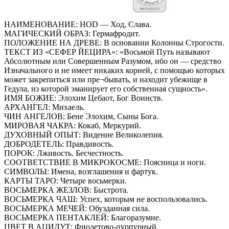
НАИМЕНОВАНИЕ: HOD — Ход, Слава.
МАГИЧЕСКИЙ ОБРАЗ: Гермафродит.
ПОЛОЖЕНИЕ НА ДРЕВЕ: В основании Колонны Строгости.
ТЕКСТ ИЗ «СЕФЕР ЙЕЦИРА»: «Восьмой Путь называют
Абсолютным или Совершенным Разумом, ибо он — средство
Изначального и не имеет никаких корней, с помощью которых
может закрепиться или пре¬бывать, и находит убежище в
Гедула, из которой эманирует его собственная сущность».
ИМЯ БОЖИЕ: Элохим Цебаот, Бог Воинств.
АРХАНГЕЛ: Михаель.
ЧИН АНГЕЛОВ: Бене Элохим, Сыны Бога.
МИРОВАЯ ЧАКРА: Кокаб, Меркурий.
ДУХОВНЫЙ ОПЫТ: Видение Великолепия.
ДОБРОДЕТЕЛЬ: Правдивость.
ПОРОК: Лживость. Бесчестность.
СООТВЕТСТВИЕ В МИКРОКОСМЕ: Поясница и ноги.
СИМВОЛЫ: Имена, возглашения и фартук.
КАРТЫ ТАРО: Четыре восьмерки.
ВОСЬМЕРКА ЖЕЗЛОВ: Быстрота.
ВОСЬМЕРКА ЧАШ: Успех, которым не воспользовались.
ВОСЬМЕРКА МЕЧЕЙ: Обузданная сила.
ВОСЬМЕРКА ПЕНТАКЛЕЙ: Благоразумие.
ЦВЕТ В АЦИЛУТ: Фиолетово-пурпурный.