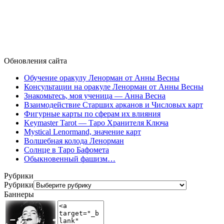
Обновления сайта
Обучение оракулу Ленорман от Анны Весны
Консультации на оракуле Ленорман от Анны Весны
Знакомьтесь, моя ученица — Анна Весна
Взаимодействие Старших арканов и Числовых карт
Фигурные карты по сферам их влияния
Keymaster Tarot — Таро Хранителя Ключа
Mystical Lenormand, значение карт
Волшебная колода Ленорман
Солнце в Таро Бафомета
Обыкновенный фашизм…
Рубрики
Рубрики
Баннеры