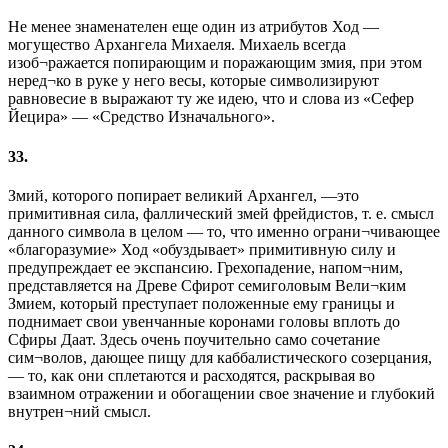
Не менее знаменателен еще один из атрибутов Ход —
могущество Архангела Михаеля. Михаель всегда
изоб¬ражается попирающим и поражающим змия, при этом
неред¬ко в руке у него весы, которые символизируют
равновесие в выражают ту же идею, что и слова из «Сефер
Йецира» — «Средство Изначального».
33.
Змий, которого попирает великий Архангел, —это
примитивная сила, фаллический змей фрейдистов, т. е. смысл
данного символа в целом — то, что именно ограни¬чивающее
«благоразумие» Ход «обуздывает» примитивную силу и
предупреждает ее экспансию. Грехопадение, напом¬ним,
представляется на Древе Сфирот семиголовым Вели¬ким
Змием, который преступает положенные ему границы и
поднимает свои увенчанные коронами головы вплоть до
Сфиры Даат. Здесь очень поучительно само сочетание
сим¬волов, дающее пищу для каббалистического созерцания,
— то, как они сплетаются и расходятся, раскрывая во
взаимном отражении и обогащении свое значение и глубокий
внутрен¬ний смысл.