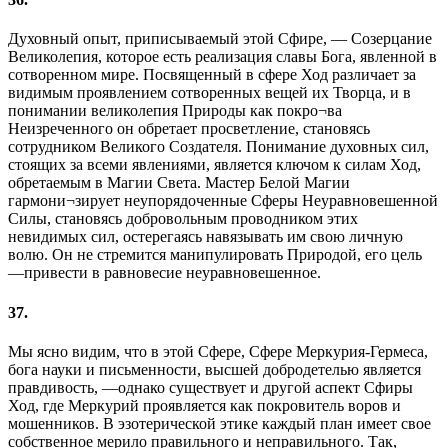
Духовный опыт, приписываемый этой Сфире, — Созерцание
Великолепия, которое есть реализация славы Бога, явленной в
сотворенном мире. Посвященный в сфере Ход различает за
видимым проявлением сотворенных вещей их Творца, и в
понимании великолепия Природы как покро¬ва
Неизреченного он обретает просветление, становясь
сотрудником Великого Создателя. Понимание духовных сил,
стоящих за всеми явлениями, является ключом к силам Ход,
обретаемым в Магии Света. Мастер Белой Магии
гармони¬зирует неупорядоченные Сферы Неуравновешенной
Силы, становясь добровольным проводником этих
невидимых сил, остерегаясь навязывать им свою личную
волю. Он не стремится манипулировать Природой, его цель
—привести в равновесие неуравновешенное.
37.
Мы ясно видим, что в этой Сфере, Сфере Меркурия-Гермеса,
бога науки и письменности, высшей добродетелью является
правдивость, —однако существует и другой аспект Сфиры
Ход, где Меркурий проявляется как покровитель воров и
мошенников. В эзотерической этике каждый план имеет свое
собственное мерило правильного и неправильного. Так,