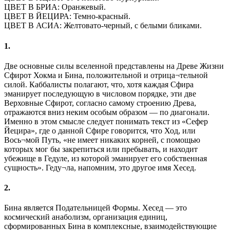
ЦВЕТ В БРИА: Оранжевый.
ЦВЕТ В ЙЕЦИРА: Темно-красный.
ЦВЕТ В АСИА: Желтовато-черный, с белыми бликами.
1.
Две основные силы вселенной представлены на Древе Жизни
Сфирот Хокма и Бина, положительной и отрица¬тельной
силой. Каббалисты полагают, что, хотя каждая Сфира
эманирует последующую в числовом порядке, эти две
Верховные Сфирот, согласно самому строению Древа,
отражаются вниз неким особым образом — по диагонали.
Именно в этом смысле следует понимать текст из «Сефер
Йецира», где о данной Сфире говорится, что Ход, или
Вось¬мой Путь, «не имеет никаких корней, с помощью
которых мог бы закрепиться или пребывать, и находит
убежище в Гедуле, из которой эманирует его собственная
сущность». Геду¬ла, напомним, это другое имя Хесед.
2.
Бина является Подательницей Формы. Хесед — это
космический анаболизм, организация единиц,
сформированных Бина в комплексные, взаимодействующие