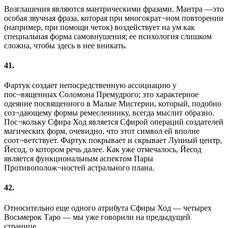
Возглашения являются мантрическими фразами. Мантра —это
особая звучная фраза, которая при многократ¬ном повторении
(например, при помощи четок) воздействует на ум как
специальная форма самовнушения; ее психология слишком
сложна, чтобы здесь в нее вникать.
41.
Фартук создает непосредственную ассоциацию у
пос¬вященных Соломона Премудрого; это характерное
одеяние посвященного в Малые Мистерии, который, подобно
соз¬дающему формы ремесленнику, всегда мыслит образно.
Пос¬кольку Сфира Ход является Сфирой операций создателей
магических форм, очевидно, что этот символ ей вполне
соот¬ветствует. Фартук покрывает и скрывает Лунный центр,
Йесод, о котором речь далее. Как уже отмечалось, Йесод
является функциональным аспектом Пары
Противополож¬ностей астрального плана.
42.
Относительно еще одного атрибута Сфиры Ход — четырех
Восьмерок Таро — мы уже говорили на предыдущей
странице.