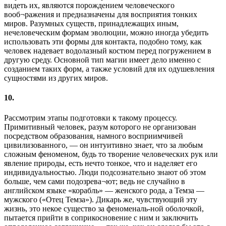
видеть их, являются порождением человеческого
вооб¬ражения и предназначены для восприятия тонких
миров. Разумных существ, принадлежащих иным,
нечеловеческим формам эволюции, можно иногда убедить
использовать эти формы для контакта, подобно тому, как
человек надевает водолазный костюм перед погружением в
другую среду. Основной тип магии имеет дело именно с
созданием таких форм, а также условий для их одушевления
сущностями из других миров.
10.
Рассмотрим этапы подготовки к такому процессу.
Примитивный человек, разум которого не организован
посредством образования, намного восприимчивей
цивилизованного, — он интуитивно знает, что за любым
сложным феноменом, будь то творение человеческих рук или
явление природы, есть нечто тонкое, что и наделяет его
индивидуальностью. Люди подсознательно знают об этом
больше, чем сами подозрева¬ют; ведь не случайно в
английском языке «корабль» — женского рода, а Темза —
мужского («Отец Темза»). Дикарь же, чувствующий эту
жизнь, это некое существо за феноменаль-ной оболочкой,
пытается прийти в соприкосновение с ним и заключить