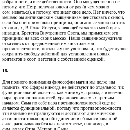
избранности, а в ее действенности. Она могущественна не
потому, что Петр получил ключи от рая (в чем можно
сом¬неваться), а потому, что знает свое дело. Нет ничего, что
мешало бы англиканским священникам действовать с силой,
если бы они применяли принципы, описанные мною на этих
страницах, В Ложе Иисуса, являющейся частью моей орга-
низации, Братства Внутреннего Света, мы применяем эти
принципы на всех своих мессах. Наши священнослужители
отказались от предложенной им апостольской
преемствен¬ности, поскольку почувствовали, что будет лучше
сохранить свободу действий для установления новых
контактов в соот¬ветствии с собственной оценкой.
16.
Для полного понимания философии магии мы долж¬ны
помнить, что Сфиры никогда не действуют по отдельнос¬ти;
функциональной является, как минимум, триада, а имен¬но:
пара противоположностей, уравновешиваемых третьим
началом. Сама по себе пара противоположностей еще не
является функциональной, потому что противоположности
эти взаимно нейтрализуются и достигают динамической
активности только при объединении в сбалансированной
силе, раскрывающейся как нечто третье, например, в
сим¬волах Отца, Матери и Сына.