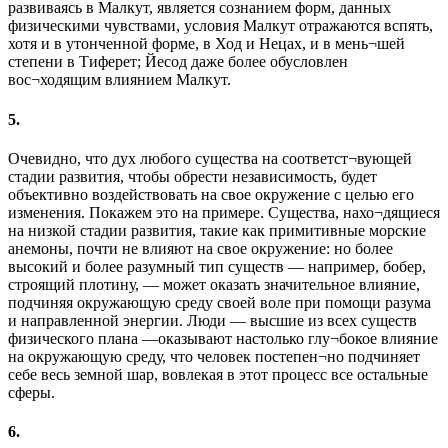
развиваясь в Малкут, является сознанием форм, данных
физическими чувствами, условия Малкут отражаются вспять,
хотя и в утонченной форме, в Ход и Нецах, и в мень¬шей
степени в Тиферет; Йесод даже более обусловлен
вос¬ходящим влиянием Малкут.
5.
Очевидно, что дух любого существа на соответст¬вующей
стадии развития, чтобы обрести независимость, будет
объективно воздействовать на свое окружение с целью его
изменения. Покажем это на примере. Существа, нахо¬дящиеся
на низкой стадии развития, такие как примитивные морские
анемоны, почти не влияют на свое окружение: но более
высокий и более разумный тип существ — например, бобер,
строящий плотину, — может оказать значительное влияние,
подчиняя окружающую среду своей воле при помощи разума
и направленной энергии. Люди — высшие из всех существ
физического плана —оказывают настолько глу¬бокое влияние
на окружающую среду, что человек постепен¬но подчиняет
себе весь земной шар, вовлекая в этот процесс все остальные
сферы.
6.