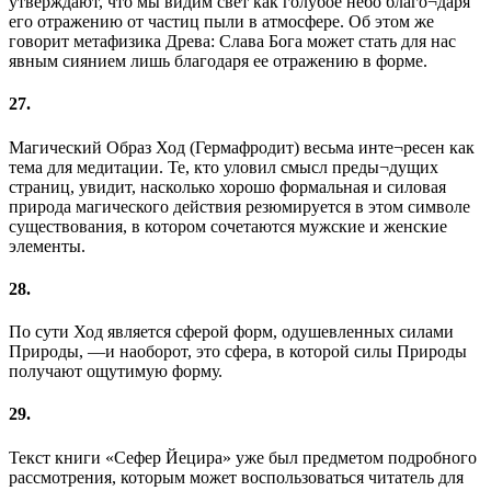
утверждают, что мы видим свет как голубое небо благо¬даря
его отражению от частиц пыли в атмосфере. Об этом же
говорит метафизика Древа: Слава Бога может стать для нас
явным сиянием лишь благодаря ее отражению в форме.
27.
Магический Образ Ход (Гермафродит) весьма инте¬ресен как
тема для медитации. Те, кто уловил смысл преды¬дущих
страниц, увидит, насколько хорошо формальная и силовая
природа магического действия резюмируется в этом символе
существования, в котором сочетаются мужские и женские
элементы.
28.
По сути Ход является сферой форм, одушевленных силами
Природы, —и наоборот, это сфера, в которой силы Природы
получают ощутимую форму.
29.
Текст книги «Сефер Йецира» уже был предметом подробного
рассмотрения, которым может воспользоваться читатель для