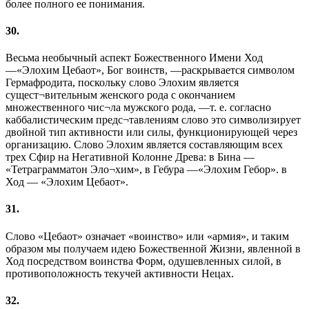
более полного ее понимания.
30.
Весьма необычный аспект Божественного Имени Ход
—«Элохим Цебаот», Бог воинств, —раскрывается символом
Гермафродита, поскольку слово Элохим является
сущест¬вительным женского рода с окончанием
множественного чис¬ла мужского рода, —т. е. согласно
каббалистическим предс¬тавлениям слово это символизирует
двойной тип активности или силы, функционирующей через
организацию. Слово Элохим является составляющим всех
трех Сфир на Негативной Колонне Древа: в Бина —
«Тетраграмматон Эло¬хим», в Гебура —«Элохим Гебор». в
Ход — «Элохим Цебаот».
31.
Слово «Цебаот» означает «воинство» или «армия», и таким
образом мы получаем идею Божественной Жизни, явленной в
Ход посредством воинства Форм, одушевленных силой, в
противоположность текучей активности Нецах.
32.