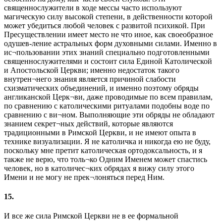
священнослужители в ходе мессы часто используют
магическую силу высокой степени, в действенности которой
может убедиться любой человек с развитой психикой. При
Пресуществлении имеет место не что иное, как своеобразное
одушев-ление астральных форм духовными силами. Именно в
ис¬пользовании этих знаний специально подготовленными
священнослужителями и состоит сила Единой Католической
и Апостольской Церкви; именно недостаток такого
внутрен¬него знания является причиной слабости
схизматических объединений, и именно поэтому обряды
англиканской Церк¬ви, даже проводимые по всем правилам,
по сравнению с католическими ритуалами подобны воде по
сравнению с ви¬ном. Выполняющие эти обряды не обладают
знанием секрет¬ных действий, которые являются
традиционными в Римской Церкви, и не имеют опыта в
технике визуализации. Я не католичка и никогда ею не буду,
поскольку мне претит католическая ортодоксальность, и я
также не верю, что толь¬ко Одним Именем может спастись
человек, но в католичес¬ких обрядах я вижу силу этого
Имени и не могу не прек¬лоняться перед Ним.
15.
И все же сила Римской Церкви не в ее формальной