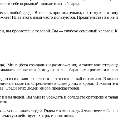
есет в себе огромный положительный заряд.
есь к любой среде. Вы очень проницательны, поэтому к вам тян
жнее! Из-за этого вами часто пользуются. Предательства вы не 
али, вы бросаетесь с головой. Вы — глубоко семейный человек. 
нца), Мина (бога созидания и размножения), а также воинствующ
ставалась человеческой, но украшалась бараньими рогами или с
дно из их главных качеств — это солнечный оптимизм. В коллек
личные таланты. Стремление к славе у них в крови. Похвалите
ее. Среди этих людей много предсказателей.
 к вам людей. Вы умеете убеждать и обладаете ораторским талан
мени.
 — успокаивать людей. Рядом с вами каждый чувствует себя на в
 зачастую действуете хитро, исподтишка.