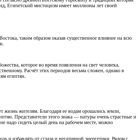
енд, Египетский мистицизм имеет миллионы лет своей
остока, таким образом оказав существенное влияние на всю
и.
жества, которое во время появления на свет человека,
ственному. Расчёт этих периодов весьма сложен, однако в
иям египтян.
т жизнь жителям. Благодаря ее водам орошались земли,
иптян. Представители этого знака — натуры очень страстные и
 не надо сидеть целый день на рабочем месте, можно
ь и избавлять от сглаза и негативной энергетики. Рядом с