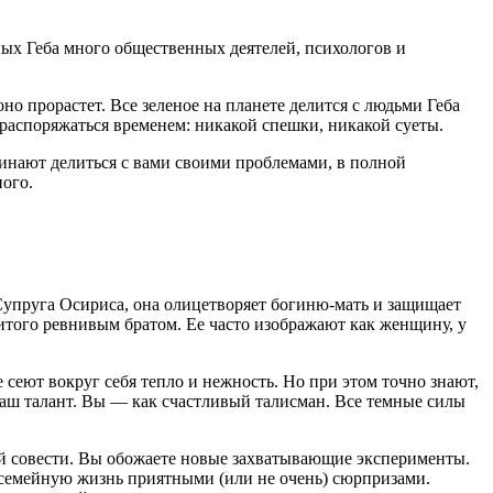
ных Геба много общественных деятелей, психологов и
но прорастет. Все зеленое на планете делится с людьми Геба
а распоряжаться временем: никакой спешки, никакой суеты.
чинают делиться с вами своими проблемами, в полной
ного.
 Супруга Осириса, она олицетворяет богиню-мать и защищает
итого ревнивым братом. Ее часто изображают как женщину, у
 сеют вокруг себя тепло и нежность. Но при этом точно знают,
 ваш талант. Вы — как счастливый талисман. Все темные силы
ий совести. Вы обожаете новые захватывающие эксперименты.
 семейную жизнь приятными (или не очень) сюрпризами.