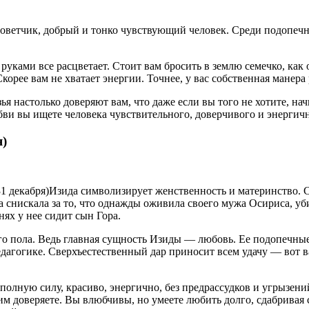
 советчик, добрый и тонко чувствующий человек. Среди подопеч
руками все расцветает. Стоит вам бросить в землю семечко, как о
корее вам не хватает энергии. Точнее, у вас собственная манер
я настолько доверяют вам, что даже если вы того не хотите, на
бви вы ищете человека чувствительного, доверчивого и энергич
я)
-31 декабря)Изида символизирует женственность и материнство.
снискала за то, что однажды оживила своего мужа Осириса, уб
ях у нее сидит сын Гора.
ого пола. Ведь главная сущность Изиды — любовь. Ее подопечные
педагогике. Сверхъестественный дар приносит всем удачу — вот
полную силу, красиво, энергично, без предрассудков и угрызен
м доверяете. Вы влюбчивы, но умеете любить долго, сдабривая