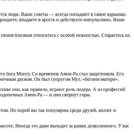
утся люди. Ваши советы — всегда попадают в самое ядрышко.
прощаете, впадаете в ярость и действуете импульсивно. Ваши
К своим близким относитесь с особой нежностью. Стараетесь их
его бога Монту. Со временем Амон-Ра стал защитником. Его
олнечным диском. Он был супругом Мут, «богини-матери».
тиве они, как правило, играют роль лидера. А из профессий
 подопечных Амон-Ра — и они свернут горы.
том. Но порой вы так популярны среди друзей, коллег и
ысоте. Иногда это даже выходит за рамки дозволенного. У вас