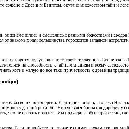
что связано с Древним Египтом, окутано множеством тайн и лег
, видоизменились и смешались с разными божествами народов В
ся от знакомых нам большинства гороскопов западной астрологи
ия, находятся под управлением соответственного Египетского бо
ать толчок на способности к тайным знаниям и всему сверхъесте
узнать хоть и малую но всё-таки причастность к древним традиц
 ноября)
иком бесконечной энергии. Египтяне считали, что река Нил дае
 помощи у данной реки. Бог Нил являлся богом плодородия у ег
ть, чем не сделать и жалеть. Им подходят любые профессии, где
ства. Если попробуете, то сможете снимать руками головную бол