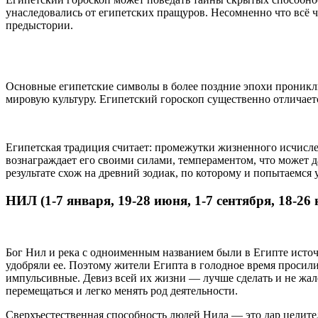
унаследовались от египетских пращуров. Несомненно что всё 
предыстории.
Основные египетские символы в более поздние эпохи проникли
мировую культуру. Египетский гороскоп существенно отличает
Египетская традиция считает: промежутки жизненного исчислен
вознаграждает его своими силами, темпераментом, что может д
результате схож на древний зодиак, по которому и попытаемся 
НИЛ (1-7 января, 19-28 июня, 1-7 сентября, 18-26
Бог Нил и река с одноименным названием были в Египте источн
удобряли ее. Поэтому жители Египта в голодное время просили
импульсивные. Девиз всей их жизни — лучше сделать и не жале
перемещаться и легко менять род деятельности.
Сверхъестественная способность людей Нила — это дар целитель