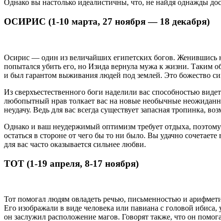
Однако вы настолько идеалистичны, что, не найдя однажды дос
ОСИРИС (1-10 марта, 27 ноября — 18 декабря)
Осирис — один из величайших египетских богов. Женившись на
попытался убить его, но Изида вернула мужа к жизни. Таким об
и был гарантом выживания людей под землей. Это божество си
Из сверхъестественного боги наделили вас способностью видет
любопытный нрав толкает вас на новые необычные неожиданные
неудачу. Ведь для вас всегда существует запасная тропинка, во
Однако и ваш неудержимый оптимизм требует отдыха, поэтому в
остаться в стороне от чего бы то ни было. Вы удачно сочетаете
для вас часто оказывается сильнее любви.
ТОТ (1-19 апреля, 8-17 ноября)
Тот помогал людям овладеть речью, письменностью и арифмети
Его изображали в виде человека или павиана с головой ибиса,
он заслужил расположение магов. Говорят также, что он помог