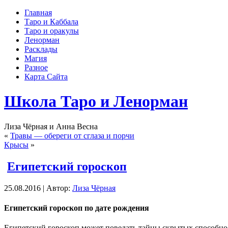
Главная
Таро и Каббала
Таро и оракулы
Ленорман
Расклады
Магия
Разное
Карта Сайта
Школа Таро и Ленорман
Лиза Чёрная и Анна Весна
«
Травы — обереги от сглаза и порчи
Крысы
»
Египетский гороскоп
25.08.2016 | Автор:
Лиза Чёрная
Египетский гороскоп по дате рождения
Египетский гороскоп может поведать тайны скрытых способнос