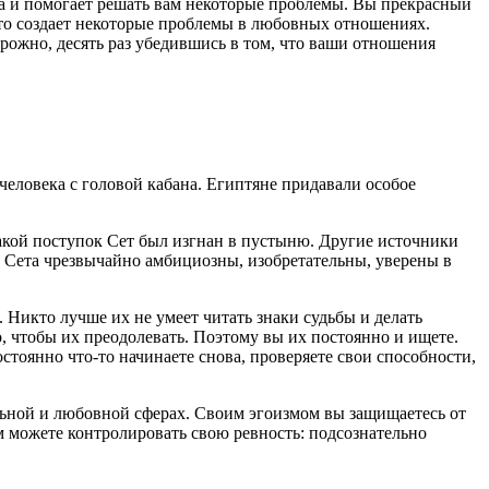
а и помогает решать вам некоторые проблемы. Вы прекрасный
Это создает некоторые проблемы в любовных отношениях.
рожно, десять раз убедившись в том, что ваши отношения
 человека с головой кабана. Египтяне придавали особое
такой поступок Сет был изгнан в пустыню. Другие источники
м Сета чрезвычайно амбициозны, изобретательны, уверены в
. Никто лучше их не умеет читать знаки судьбы и делать
о, чтобы их преодолевать. Поэтому вы их постоянно и ищете.
стоянно что-то начинаете снова, проверяете свои способности,
альной и любовной сферах. Своим эгоизмом вы защищаетесь от
ом можете контролировать свою ревность: подсознательно