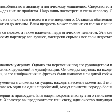
особностью к анализу и логическому мышлению. Сверхъестестве
 для них не проблема. Надо лишь посмотреть в глаза человеку. О
 на поиски всего нового и неизведанного. Оставаясь обаятельн
паться до истины. Ваша щедрость может сравниться только с ваш
ть со словом, а также наделены педагогическим талантом. Эти ка
оему партнеру все лучшее, мастерски скрывая все свои недостат
ванием умерших. Однако эта церемония под его руководством пр
онных церемоний и мумификации. Он ожидал мертвых на входе в
ал», и его изображения на фресках были шакалом или дикой соб
умением в сложных ситуациях находить веселые моменты. Эти л
аясь один на один с проблемой, могут принести гораздо больше
ершить правосудие. Благодаря покровительству этого таинствен
ых. Характер: вы предпочитаете тень свету, одиночество попул