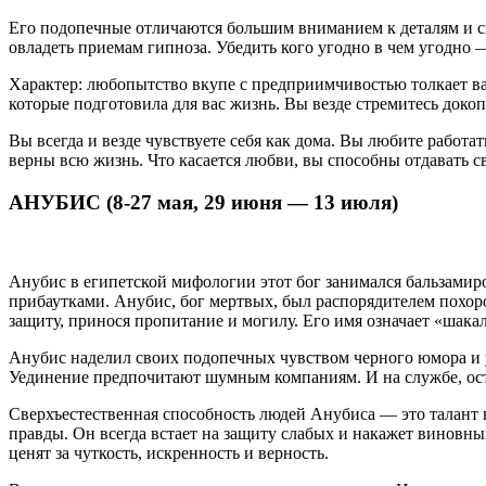
Его подопечные отличаются большим вниманием к деталям и сп
овладеть приемам гипноза. Убедить кого угодно в чем угодно —
Характер: любопытство вкупе с предприимчивостью толкает вас
которые подготовила для вас жизнь. Вы везде стремитесь доко
Вы всегда и везде чувствуете себя как дома. Вы любите работа
верны всю жизнь. Что касается любви, вы способны отдавать св
АНУБИС (8-27 мая, 29 июня — 13 июля)
Анубис в египетской мифологии этот бог занимался бальзамиро
прибаутками. Анубис, бог мертвых, был распорядителем похор
защиту, принося пропитание и могилу. Его имя означает «шак
Анубис наделил своих подопечных чувством черного юмора и 
Уединение предпочитают шумным компаниям. И на службе, остав
Сверхъестественная способность людей Анубиса — это талант в
правды. Он всегда встает на защиту слабых и накажет виновн
ценят за чуткость, искренность и верность.