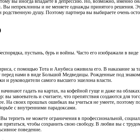
ому вы иногда впадаете в депрессию. Но, возможно, именно он
ной. Вы непреклонны и не меняете однажды принятого решения. 
и родственную душу. Поэтому партнера вы выбираете очень осто
)
еспорядка, пустынь, бурь и войны. Часто его изображали в виде
сириса, с помощью Тота и Анубиса оживила его. В наказание за 
ает перед нами в виде Большой Медведицы. Рожденные под знако
ики и руководители самого высшего эшелона власти.
начинают гадать на картах, на кофейной гуще и даже на облаках
 вы завоеватель и считаете, что препятствия создаются для тог
ее. На своих прошлых ошибках вы учиться не умеете, поэтому по
 борьбе с внутренними парадоксами.
я. Вы терпеть не можете ограничения в профессиональной, соци
 и прятаться, чтобы сохранить свою свободу. В любви вы с труд
ьсивное поведение.