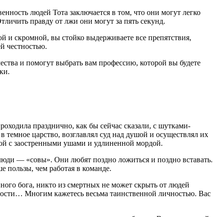
нность людей Тота заключается в том, что они могут легко
тличить правду от лжи они могут за пять секунд.
ой и скромной, вы стойко выдерживаете все препятствия,
ей честностью.
чества и помогут выбрать вам профессию, которой вы будете
ки.
оходила празднично, как бы сейчас сказали, с шутками-
 темное царство, возглавлял суд над душой и осуществлял их
акой с заостренными ушами и удлиненной мордой.
юди — «совы». Они любят поздно ложиться и поздно вставать.
 пользы, чем работая в команде.
ного бога, никто из смертных не может скрыть от людей
ярности… Многим кажетесь весьма таинственной личностью. Вас