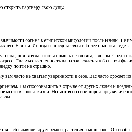
ю открыть партнеру свою душу.
значимости богиня в египетской мифологии после Изиды. Ее имя
жнего Египта. Иногда ее представляли в более опасном виде: л
мантике, они всегда готовы помочь не словом, а делом. Среди 
огресс. Сверхъестественность ваша заключается в большой физич
азведку пойти не страшно.
вам часто не хватает уверенности в себе. Вас часто бросает из 
пением. Вы способны жить в отрыве от других людей и возделыв
шое место в вашей жизни. Несмотря на свои порой преувеличенн
нером.
ния. Геб символизирует землю, растения и минералы. Он изобра