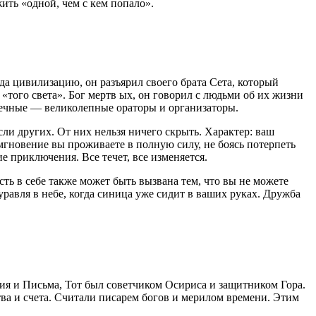
ить «одной, чем с кем попало».
а цивилизацию, он разъярил своего брата Сета, который
«того света». Бог мертв ых, он говорил с людьми об их жизни
печные — великолепные ораторы и организаторы.
сли других. От них нельзя ничего скрыть. Характер: ваш
гновение вы проживаете в полную силу, не боясь потерпеть
е приключения. Все течет, все изменяется.
ь в себе также может быть вызвана тем, что вы не можете
журавля в небе, когда синица уже сидит в ваших руках. Дружба
ия и Письма, Тот был советчиком Осириса и защитником Гора.
тва и счета. Считали писарем богов и мерилом времени. Этим