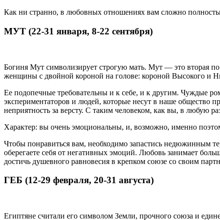
Как ни странно, в любовных отношениях вам сложно полность
МУТ (22-31 января, 8-22 сентября)
Богиня Мут символизирует строгую мать. Мут — это вторая по 
женщины с двойной короной на голове: короной Высокого и Ни
Ее подопечные требовательны и к себе, и к другим. Чуждые ро
экспериментаторов и людей, которые несут в наше общество пр
неприятность за версту. С таким человеком, как вы, в любую р
Характер: вы очень эмоциональны, и, возможно, именно поэтому 
Чтобы понравиться вам, необходимо запастись недюжинным тер
оберегаете себя от негативных эмоций. Любовь занимает боль
достичь душевного равновесия в крепком союзе со своим парт
ГЕБ (12-29 февраля, 20-31 августа)
Египтяне считали его символом Земли, прочного союза и едине