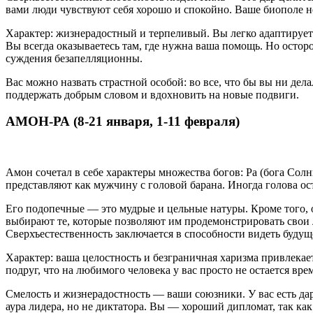
вами люди чувствуют себя хорошо и спокойно. Ваше биополе н
Характер: жизнерадостный и терпеливый. Вы легко адаптирует
Вы всегда оказываетесь там, где нужна ваша помощь. Но осторо
суждения безапелляционны.
Вас можно назвать страстной особой: во все, что бы вы ни дел
поддержать добрым словом и вдохновить на новые подвиги.
АМОН-РА (8-21 января, 1-11 февраля)
Амон сочетал в себе характеры множества богов: Ра (бога Сол
представляют как мужчину с головой барана. Иногда голова о
Его подопечные — это мудрые и цельные натуры. Кроме того, о
выбирают те, которые позволяют им продемонстрировать свои 
Сверхъестественность заключается в способности видеть будущ
Характер: ваша целостность и безграничная харизма привлекает
подруг, что на любимого человека у вас просто не остается вре
Смелость и жизнерадостность — ваши союзники. У вас есть дар
аура лидера, но не диктатора. Вы — хороший дипломат, так как