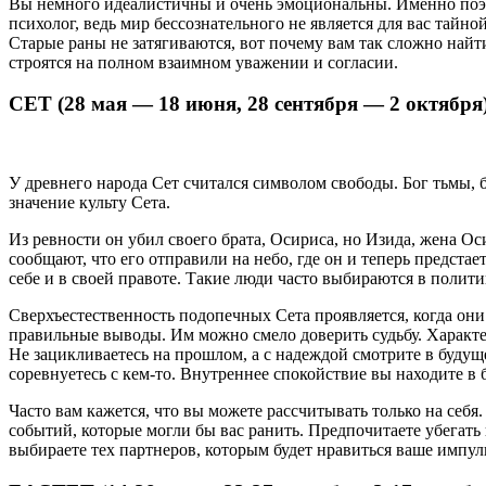
Вы немного идеалистичны и очень эмоциональны. Именно поэт
психолог, ведь мир бессознательного не является для вас тай
Старые раны не затягиваются, вот почему вам так сложно найт
строятся на полном взаимном уважении и согласии.
СЕТ (28 мая — 18 июня, 28 сентября — 2 октября
У древнего народа Сет считался символом свободы. Бог тьмы, б
значение культу Сета.
Из ревности он убил своего брата, Осириса, но Изида, жена О
сообщают, что его отправили на небо, где он и теперь предст
себе и в своей правоте. Такие люди часто выбираются в полит
Сверхъестественность подопечных Сета проявляется, когда они 
правильные выводы. Им можно смело доверить судьбу. Характер:
Не зацикливаетесь на прошлом, а с надеждой смотрите в будущ
соревнуетесь с кем-то. Внутреннее спокойствие вы находите в
Часто вам кажется, что вы можете рассчитывать только на себ
событий, которые могли бы вас ранить. Предпочитаете убегать
выбираете тех партнеров, которым будет нравиться ваше импул