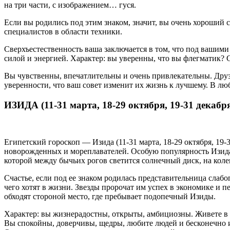
на три части, с изображением… гуся.
Если вы родились под этим знаком, значит, вы очень хороший
специалистов в области техники.
Сверхъестественность ваша заключается в том, что под вашими 
силой и энергией. Характер: вы уверенны, что вы флегматик? С
Вы чувственны, впечатлительны и очень привлекательны. Друзь
уверенности, что ваш совет изменит их жизнь к лучшему. В лю
ИЗИДА (11-31 марта, 18-29 октября, 19-31 декабр
Египетский гороскоп — Изида (11-31 марта, 18-29 октября, 19
новорожденных и мореплавателей. Особую популярность Изида 
которой между бычьих рогов светится солнечный диск, на колен
Счастье, если под ее знаком родилась представительница слаб
чего хотят в жизни. Звезды пророчат им успех в экономике и 
обходят стороной место, где пребывает подопечный Изиды.
Характер: вы жизнерадостны, открыты, амбициозны. Живете в 
Вы спокойны, доверчивы, щедры, любите людей и бесконечно и