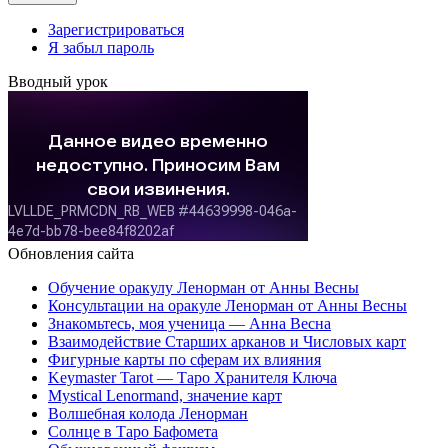
Зарегистрироваться
Я забыл пароль
Вводный урок
Обновления сайта
Обучение оракулу Ленорман от Анны Весны
Консультации на оракуле Ленорман от Анны Весны
Знакомьтесь, моя ученица — Анна Весна
Взаимодействие Старших арканов и Числовых карт
Фигурные карты по сферам их влияния
Keymaster Tarot — Таро Хранителя Ключа
Mystical Lenormand, значение карт
Волшебная колода Ленорман
Солнце в Таро Бафомета