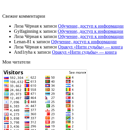
Свежие комментарии
Лиза Чёрная
к записи
Обучение, доступ к информации
Gylfaginning
к записи
Обучение, доступ к информации
Лиза Чёрная
к записи
Обучение, доступ к информации
Lenan-81
к записи
Обучение, доступ к информации
Лиза Чёрная
к записи
Оракул «Нити судьбы» — книга
And1ryha
к записи
Оракул «Нити судьбы» — книга
Мои читатели