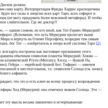
а Дисков должна
трим саму карту. Интерпретация Фриды Харрис красноречива
удто все силы и энергии всех карт Таро, всех сефирот и
апора (не могу придумать более вежливой метафоры). И чтобы
рное слабительное. Где же доктор?!
ро, — одним словом, не кто иной, как Тот-Гермес-Меркурий!
сефирот. (Вспомним, что путь Меркурия пролегает выше
го Мира и вернуть на Олимп Персефону, возродив тем самым
етьих, бог Тот — изобретатель и опора всей системы Таро
[2]
.
 вся карта построена как настоящее призывание этого
ер украшена обычным символом планеты Меркурий; Хокма —
ом алхимической Ртути (Mercury); Хесед — буквой Па,
ию); Гебура — еврейской буквой Бет; Тиферет — именем
писанной в шестиугольник, т.е. символом Солнца (см. ниже);
йского алфавита.
дает, что это и есть ключ ко всему процессу возрождения:
 сефиры Ход (Меркурия): она отмечена знаком Солнца. Это —
жает эту мысль весьма лаконично и исчерпывающе: