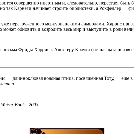
вится совершенно инертным и, следовательно, перестает быть б
о так Карнеги начинает строить библиотеки, а Рокфеллер — фи
о уже перегруженного меркурианскими символами, Харрис призы
о может обновить и возродить весь мир и выступить в роли вел
 Из письма Фриды Харрис к Алистеру Кроули (точная дата неизвес
бис — длинноклювая водяная птица, посвященная Тоту, — еще в
юкетта.
 Weiser Books, 2003.