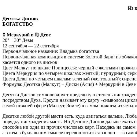
Из к
Десятка Дисков
БОГАТСТВО
☿ Меркурий в ♍ Деве
20°—30° Девы
12 сентября — 22 сентября
Первоначальное название: Владыка богатства
Первоначальная композиция в системе Золотой Зари: из облаков
касается одного из дисков
Цвет Малкут по шкале Принцессы: черный с желтыми прожил
Цвета Меркурия по четырем шкалам: желтый; пурпурный; сер
Цвета Девы по четырем шкалам: зеленый (желтоватый); сирене
Формула: Десятка (Малкут) + Диски (Асия) + Меркурий в Де
Десятка Дисков символизирует предельную степень нисхождения
посредством Духа. Кроули называет эту карту «символом цик
самой нижней сфере (Малкут, Земле) в самом нижнем из четыре
Десятке любой другой масти есть, куда двигаться дальше. Люб
порядку нисхождения масть. Но Десятке Дисков дальше ехать н
способна ни одна из прочих числовых карт. Находясь на самом
а затем в буквальном смысле перевоплотиться заново — в само