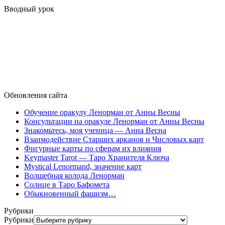
Вводный урок
Обновления сайта
Обучение оракулу Ленорман от Анны Весны
Консультации на оракуле Ленорман от Анны Весны
Знакомьтесь, моя ученица — Анна Весна
Взаимодействие Старших арканов и Числовых карт
Фигурные карты по сферам их влияния
Keymaster Tarot — Таро Хранителя Ключа
Mystical Lenormand, значение карт
Волшебная колода Ленорман
Солнце в Таро Бафомета
Обыкновенный фашизм…
Рубрики
Рубрики