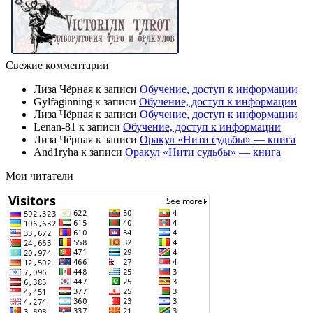
Свежие комментарии
Лиза Чёрная
к записи
Обучение, доступ к информации
Gylfaginning
к записи
Обучение, доступ к информации
Лиза Чёрная
к записи
Обучение, доступ к информации
Lenan-81
к записи
Обучение, доступ к информации
Лиза Чёрная
к записи
Оракул «Нити судьбы» — книга
And1ryha
к записи
Оракул «Нити судьбы» — книга
Мои читатели