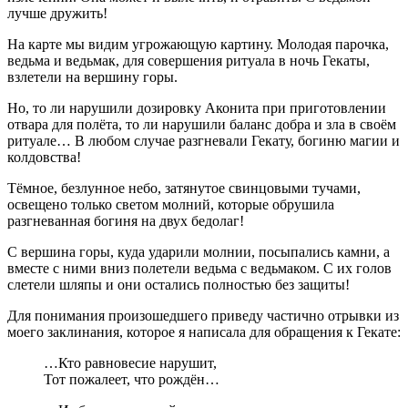
лучше дружить!
На карте мы видим угрожающую картину. Молодая парочка,
ведьма и ведьмак, для совершения ритуала в ночь Гекаты,
взлетели на вершину горы.
Но, то ли нарушили дозировку Аконита при приготовлении
отвара для полёта, то ли нарушили баланс добра и зла в своём
ритуале… В любом случае разгневали Гекату, богиню магии и
колдовства!
Тёмное, безлунное небо, затянутое свинцовыми тучами,
освещено только светом молний, которые обрушила
разгневанная богиня на двух бедолаг!
С вершина горы, куда ударили молнии, посыпались камни, а
вместе с ними вниз полетели ведьма с ведьмаком. С их голов
слетели шляпы и они остались полностью без защиты!
Для понимания произошедшего приведу частично отрывки из
моего заклинания, которое я написала для обращения к Гекате:
…Кто равновесие нарушит,
Тот пожалеет, что рождён…