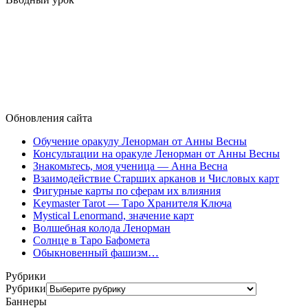
Обновления сайта
Обучение оракулу Ленорман от Анны Весны
Консультации на оракуле Ленорман от Анны Весны
Знакомьтесь, моя ученица — Анна Весна
Взаимодействие Старших арканов и Числовых карт
Фигурные карты по сферам их влияния
Keymaster Tarot — Таро Хранителя Ключа
Mystical Lenormand, значение карт
Волшебная колода Ленорман
Солнце в Таро Бафомета
Обыкновенный фашизм…
Рубрики
Рубрики
Баннеры