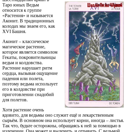
Таро юных Ведьм
относится к группе
«Растения» и называется
Аконит. В традиционных
колодах мы знаем его, как
XVI Башня.
Аконит – классическое
магическое растение,
которое является символом
Гекаты, покровительницы
ведьм и колдовства.
Растение нарушает ритм
сердца, вызывая ощущение
падения или полета,
поэтому ведьма использует
его в колдовстве при
приготовлении снадобий
для полетов.
Хотя растение очень
ядовито, для ведьмы оно служит ещё и лекарственным
сырьём. В основном она использует корни, иногда – листья.
Так что, будьте осторожны, обращаясь к ней за помощью в
излечении. Она может и вылечить, и отравить. С ведьмой