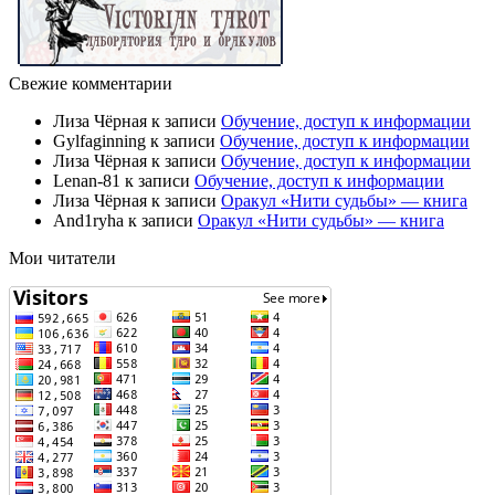
Свежие комментарии
Лиза Чёрная
к записи
Обучение, доступ к информации
Gylfaginning
к записи
Обучение, доступ к информации
Лиза Чёрная
к записи
Обучение, доступ к информации
Lenan-81
к записи
Обучение, доступ к информации
Лиза Чёрная
к записи
Оракул «Нити судьбы» — книга
And1ryha
к записи
Оракул «Нити судьбы» — книга
Мои читатели