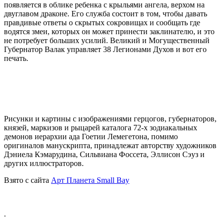
появляется в облике ребенка с крыльями ангела, верхом на
двуглавом драконе. Его служба состоит в том, чтобы давать
правдивые ответы о скрытых сокровищах и сообщать где
водятся змеи, которых он может принести заклинателю, и это
не потребует больших усилий. Великий и Могущественный
Губернатор Валак управляет 38 Легионами Духов и вот его
печать.
Рисунки и картины с изображениями герцогов, губернаторов,
князей, маркизов и рыцарей каталога 72-х зодиакальных
демонов иерархии ада Гоетии Лемегетона, помимо
оригиналов манускрипта, принадлежат авторству художников
Дэниела Кэмарудина, Сильвиана Фоссета, Эллисон Сэуз и
других иллюстраторов.
Взято с сайта
Aрт Планета Small Bay
.