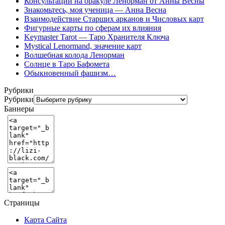
Консультации на оракуле Ленорман от Анны Весны
Знакомьтесь, моя ученица — Анна Весна
Взаимодействие Старших арканов и Числовых карт
Фигурные карты по сферам их влияния
Keymaster Tarot — Таро Хранителя Ключа
Mystical Lenormand, значение карт
Волшебная колода Ленорман
Солнце в Таро Бафомета
Обыкновенный фашизм…
Рубрики
Рубрики
Баннеры
Страницы
Карта Сайта