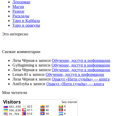
Ленорман
Магия
Разное
Расклады
Таро и Каббала
Таро и оракулы
Это интересно
Свежие комментарии
Лиза Чёрная
к записи
Обучение, доступ к информации
Gylfaginning
к записи
Обучение, доступ к информации
Лиза Чёрная
к записи
Обучение, доступ к информации
Lenan-81
к записи
Обучение, доступ к информации
Лиза Чёрная
к записи
Оракул «Нити судьбы» — книга
And1ryha
к записи
Оракул «Нити судьбы» — книга
Мои читатели