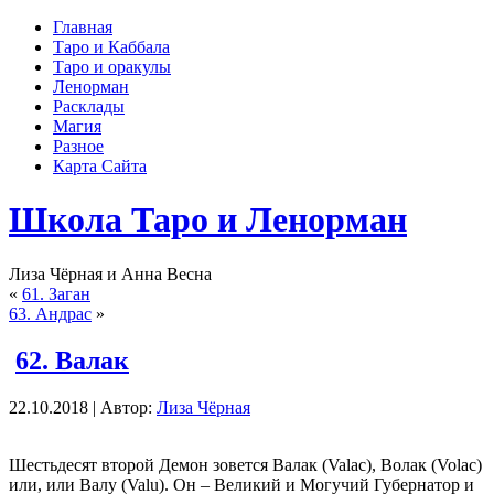
Главная
Таро и Каббала
Таро и оракулы
Ленорман
Расклады
Магия
Разное
Карта Сайта
Школа Таро и Ленорман
Лиза Чёрная и Анна Весна
«
61. Заган
63. Андрас
»
62. Валак
22.10.2018 | Автор:
Лиза Чёрная
Шестьдесят второй Демон зовется Валак (Valac), Волак (Volac)
или, или Валу (Valu). Он – Великий и Могучий Губернатор и