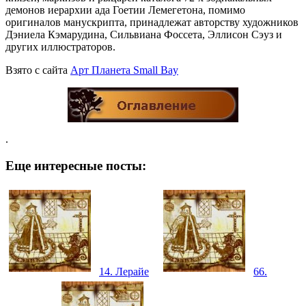
демонов иерархии ада Гоетии Лемегетона, помимо
оригиналов манускрипта, принадлежат авторству художников
Дэниела Кэмарудина, Сильвиана Фоссета, Эллисон Сэуз и
других иллюстраторов.
Взято с сайта
Aрт Планета Small Bay
.
Еще интересные посты:
14. Лерайе
66.