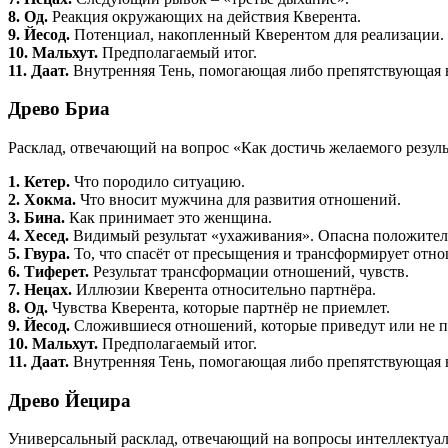
8. Од.
Реакция окружающих на действия Кверента.
9. Йесод.
Потенциал, накопленный Кверентом для реализации.
10. Мальхут.
Предполагаемый итог.
11. Даат.
Внутренняя Тень, помогающая либо препятствующая в
Древо Бриа
Расклад, отвечающий на вопрос «Как достичь желаемого резу
1. Кетер.
Что породило ситуацию.
2. Хокма.
Что вносит мужчина для развития отношений.
3. Бина.
Как принимает это женщина.
4. Хесед.
Видимый результат «ухаживания». Опасна положитель
5. Гвура.
То, что спасёт от пресыщения и трансформирует отно
6. Тиферет.
Результат трансформации отношений, чувств.
7. Нецах.
Иллюзии Кверента относительно партнёра.
8. Од.
Чувства Кверента, которые партнёр не приемлет.
9. Йесод.
Сложившиеся отношений, которые приведут или не пр
10. Мальхут.
Предполагаемый итог.
11. Даат.
Внутренняя Тень, помогающая либо препятствующая в
Древо Йецира
Универсальный расклад, отвечающий на вопросы интеллектуаль