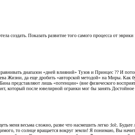
отела создать. Показать развитие того самого процесса от эврики
иравнивать диапазон «дней влияний» Тузов и Принцес ?? И потом
рева Жизни, да еще дробить «авторской методой» на Миры. Как
 Бина представляют лишь «потенции» (вне физического восприят
т, который после ювелирной огранки мог бы занять Достойное м
еть меня весьма сложно, разве что насмешить легко :lol:. Будьт
имого, то солнце вращается вокруг земли! Я понимаю, Вы начит