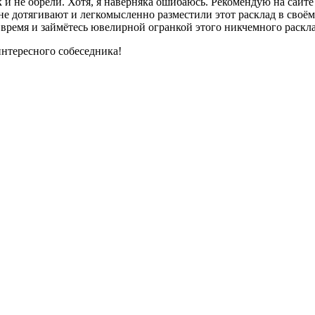
ак и не обрели. Хотя, я наверняка ошибаюсь. Рекомендую на сай
не дотягивают и легкомысленно разместили этот расклад в своё
 время и займётесь ювелирной огранкой этого никчемного раскла
интересного собеседника!