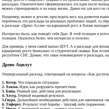
раскладах. Окончательно сформировалась эта идея после выхо
можно спроецировать и на нашу жизнь. Давно ни для кого не сек
Например, можно в деталях проследить весь ход развития взаим
опробовала эти расклады на реальных проблемах людей, то обр
в раскладе «Древо Ассия» на карьерный рост, в Хокме выпадае
Интересно было, как поведёт себя Даат. В этой позиции я хоте
позиция. Оказалось более, чем интересно и полезно.
Для примера, у меня самой выпал ШУТ. А в раскладе для женщи
карьерному росту буквально со студенческой скамьи. Как ист
республик СНГ. Думаю, что такое нововведение в раскладах, ка
Древо Ацилут
Универсальный расклад, отвечающий на вопросы «Как достичь
1. Кетер.
Что породило ситуацию.
2. Хокма.
Идея, как разрушить препятствия.
3. Бина.
Первый шаг, действия для реализации.
4. Хесед.
Первый видимый результат.
5.Гвура.
Дальнейшие необходимые действия для завоевания «ме
6. Тиферет.
Результат этой борьбы – триумф либо поражение.
7. Нецах.
Следующий рывок – «третье дыхание».