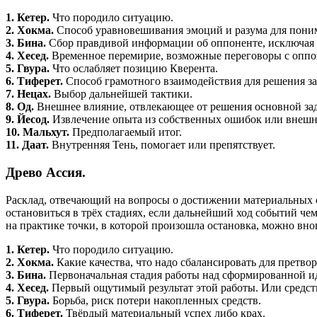
1. Кетер.
Что породило ситуацию.
2. Хокма.
Способ уравновешивания эмоций и разума для пони
3. Бина.
Сбор правдивой информации об оппоненте, исключая
4. Хесед.
Временное перемирие, возможные переговоры с оппо
5. Гвура.
Что ослабляет позицию Кверента.
6. Тиферет.
Способ грамотного взаимодействия для решения за
7. Нецах.
Выбор дальнейшей тактики.
8. Од.
Внешнее влияние, отвлекающее от решения основной зад
9. Йесод.
Извлечение опыта из собственных ошибок или внешне
10. Мальхут.
Предполагаемый итог.
11. Даат.
Внутренняя Тень, помогает или препятствует.
Древо Ассия.
Расклад, отвечающий на вопросы о достижении материальных ср
остановиться в трёх стадиях, если дальнейший ход событий чем
на практике точки, в которой произошла остановка, можно вно
1. Кетер.
Что породило ситуацию.
2. Хокма.
Какие качества, что надо сбалансировать для претвор
3. Бина.
Первоначальная стадия работы над сформированной и
4. Хесед.
Первый ощутимый результат этой работы. Или средст
5. Гвура.
Борьба, риск потери накопленных средств.
6. Тиферет.
Твёрдый материальный успех либо крах.