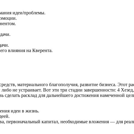
мания идеи/проблемы.
 эмоции.
нентом.
дачи.
ачи.
го влияния на Кверента.
едств, материального благополучия, развитие бизнеса. Этот рас
 либо не устраивает. Вот эти три стадии завершенности: 4 Хезед
вь сделать расклад для дальнейшего достижения намеченной цел
ения идеи в жизнь.
деей.
ва, первоначальный капитал, необходимые вложения — для реал