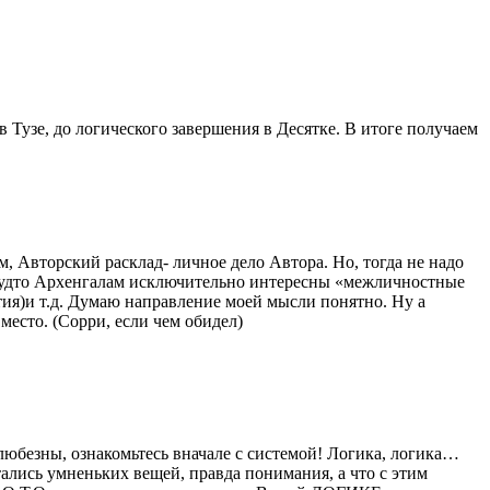
 в Тузе, до логического завершения в Десятке. В итоге получаем
, Авторский расклад- личное дело Автора. Но, тогда не надо
 будто Архенгалам исключительно интересны «межличностные
ия)и т.д. Думаю направление моей мысли понятно. Ну а
есто. (Сорри, если чем обидел)
е любезны, ознакомьтесь вначале с системой! Логика, логика…
ались умненьких вещей, правда понимания, а что с этим