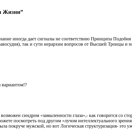
м Жизни”
знание иногда дает сигналы не соответствию Принципа Подобия
авосудия), так и сути иерархии вопросов от Высшей Троицы и 
 вариантом!?
 возможен синдром «замыленности глаза»,- как говорится со сто
жете посмотреть под другим «лучом интеллектуального зрения» 
ла покруче мужской, но вот Логическая структуризация- это уж