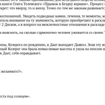
да книги Олега Телемского «Прыжок в Бездну вершин». Процесс
рет: что вверху, то и внизу. Точно по тем же законам развивает
оотношений. Увидеть подводные камни, течения, те моменты, ког
атила внимание на ту значимость, которую приобретают в раскла
т 2 Дисков, а в вопросе на межличностные отношения в раскладе
ла выяснить, на сколько гармонично человек уживается со своею 
ны, Козерога по рождению, в Даат выпадает Дьявол. Зная эту ж
инный Козерог она брала немыслимые высоты и ушла на пенсию в
к Даат, себя оправдывает.
 желаемого?».
ста под солнцем».