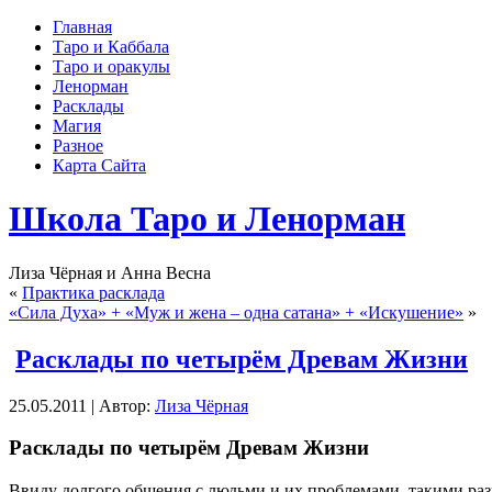
Главная
Таро и Каббала
Таро и оракулы
Ленорман
Расклады
Магия
Разное
Карта Сайта
Школа Таро и Ленорман
Лиза Чёрная и Анна Весна
«
Практика расклада
«Сила Духа» + «Муж и жена – одна сатана» + «Искушение»
»
Расклады по четырём Древам Жизни
25.05.2011 | Автор:
Лиза Чёрная
Расклады по четырём Древам Жизни
Ввиду долгого общения с людьми и их проблемами, такими раз