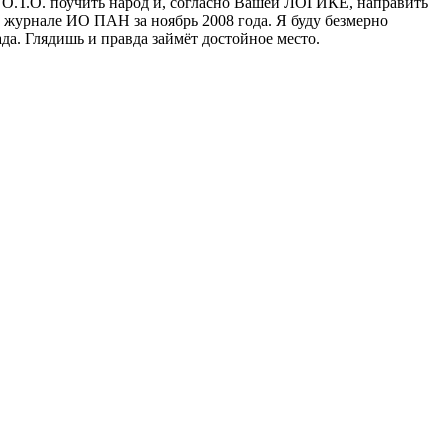
те О.Т.О. поучить народ и, согласно Вашей ЛОГИКЕ, направить
м журнале ИО ПАН за ноябрь 2008 года. Я буду безмерно
да. Глядишь и правда займёт достойное место.