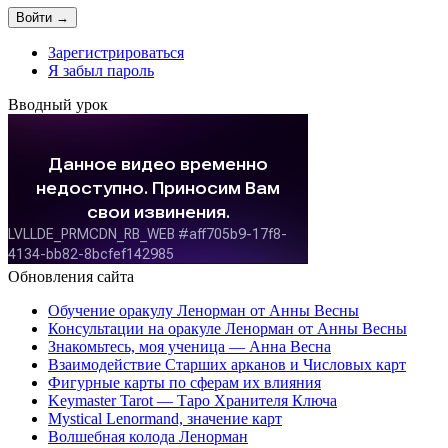
Зарегистрироваться
Я забыл пароль
Вводный урок
Обновления сайта
Обучение оракулу Ленорман от Анны Весны
Консультации на оракуле Ленорман от Анны Весны
Знакомьтесь, моя ученица — Анна Весна
Взаимодействие Старших арканов и Числовых карт
Фигурные карты по сферам их влияния
Keymaster Tarot — Таро Хранителя Ключа
Mystical Lenormand, значение карт
Волшебная колода Ленорман