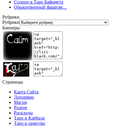
Солнце в Таро Бафомета
Обыкновенный фашизм…
Рубрики
Рубрики
Баннеры
Страницы
Карта Сайта
Ленорман
Магия
Разное
Расклады
Таро и Каббала
Таро и оракулы