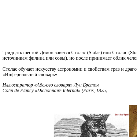
Тридцать шестой Демон зовется Столас (Stolas) или Столос (S
источникам филина или совы), но после принимает облик чело
Столас обучает искусству астрономии и свойствам трав и драг
«Инфернальный словарь»
Иллюстратор «Адского словаря» Луи Бретон
Colin de Plancy «Dictionnaire Infernal» (Paris, 1825)