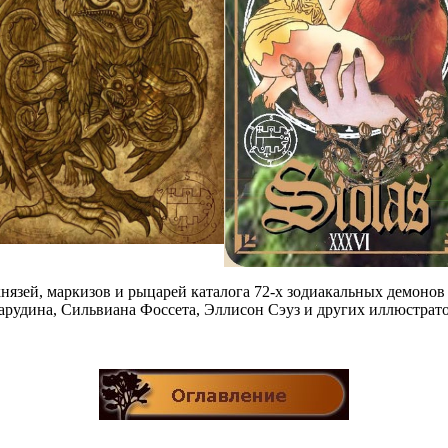
князей, маркизов и рыцарей каталога 72-х зодиакальных демоно
арудина, Сильвиана Фоссета, Эллисон Сэуз и других иллюстрато