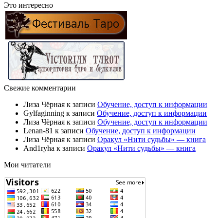
Это интересно
Свежие комментарии
Лиза Чёрная
к записи
Обучение, доступ к информации
Gylfaginning
к записи
Обучение, доступ к информации
Лиза Чёрная
к записи
Обучение, доступ к информации
Lenan-81
к записи
Обучение, доступ к информации
Лиза Чёрная
к записи
Оракул «Нити судьбы» — книга
And1ryha
к записи
Оракул «Нити судьбы» — книга
Мои читатели